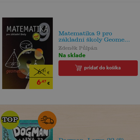
Matematika 9 pro
základní školy Geome...
Zdeněk Půlpán
Na sklade
pridať do košíka
6
,81
€
6
,47
€
TOP
TOP