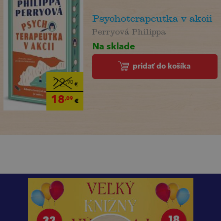
Psychoterapeutka v akcii
Perryová Philippa
Na sklade
pridať do košíka
22
,90
€
18
,09
€