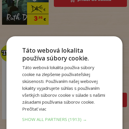
14
,90
€
3
,95
€
Táto webová lokalita
TOP
TOP
používa súbory cookie.
Táto webová lokalita používa súbory
Talianske tajomstvo
lásky
cookie na zlepšenie používateľskej
skúsenosti. Používaním našej webovej
Winterová Lea
Na sklade
lokality vyjadrujete súhlas s používaním
všetkých súborov cookie v súlade s našimi
pridať do košíka
zásadami používania súborov cookie.
18
,99
€
Prečítať viac
14
,98
€
SHOW ALL PARTNERS
(1913) →