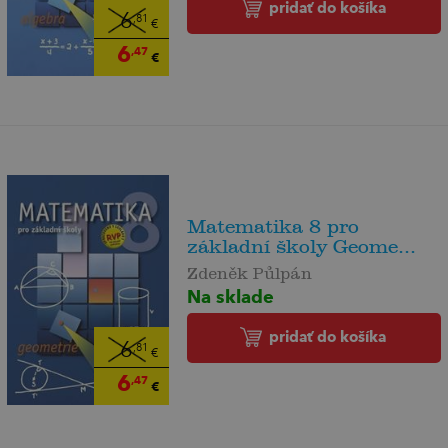
pridať do košíka
6
,81
€
6
,47
€
Matematika 8 pro
základní školy Geome...
Zdeněk Půlpán
Na sklade
pridať do košíka
6
,81
€
6
,47
€