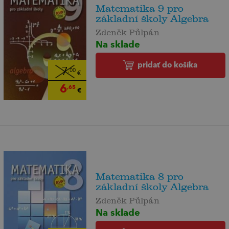
Matematika 9 pro
základní školy Algebra
Zdeněk Půlpán
Na sklade
pridať do košíka
7
,00
€
6
,65
€
Matematika 8 pro
základní školy Algebra
Zdeněk Půlpán
Na sklade