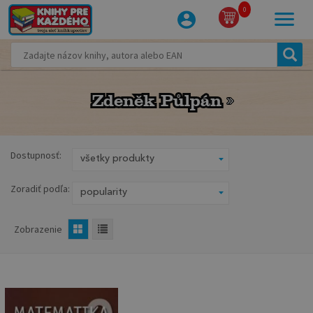
0
Zdeněk Půlpán
Zdeněk Půlpán
Dostupnosť:
Zoradiť podľa:
Zobrazenie