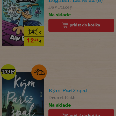
Dogman. Larva 22 (8)
Dav Pilkey
Na sklade
pridať do košíka
14
,95
€
12
,86
€
TOP
TOP
Kým Paríž spal
Druart Ruth
Na sklade
pridať do košíka