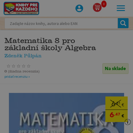
0
Matematika 8 pro
základní školy Algebra
Zdeněk Půlpán
Na sklade
0
(
žiadna recenzia
)
pridať recenziu »
6
,81
€
6
,47
€