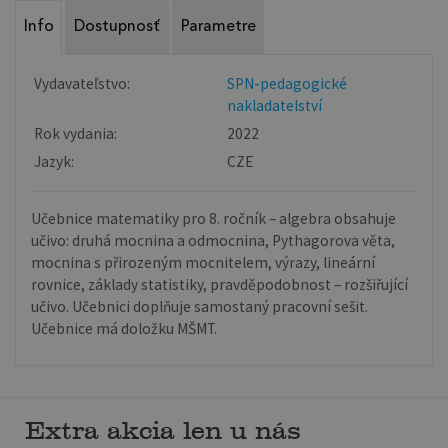
Info
Dostupnosť
Parametre
Vydavateľstvo:
SPN-pedagogické
nakladatelství
Rok vydania:
2022
Jazyk:
CZE
Učebnice matematiky pro 8. ročník – algebra obsahuje
učivo: druhá mocnina a odmocnina, Pythagorova věta,
mocnina s přirozeným mocnitelem, výrazy, lineární
rovnice, základy statistiky, pravděpodobnost – rozšiřující
učivo. Učebnici doplňuje samostaný pracovní sešit.
Učebnice má doložku MŠMT.
Extra akcia len u nás