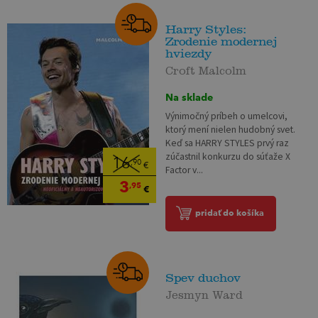
Harry Styles:
Zrodenie modernej
hviezdy
Croft Malcolm
Na sklade
Výnimočný príbeh o umelcovi,
ktorý mení nielen hudobný svet.
Keď sa HARRY STYLES prvý raz
zúčastnil konkurzu do súťaže X
16
,90
€
Factor v...
3
,95
€
pridať do košíka
Spev duchov
Jesmyn Ward