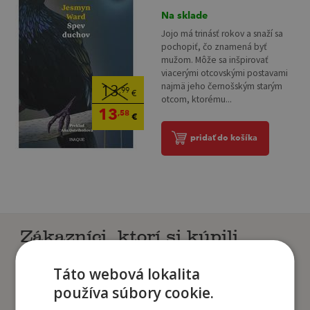
Na sklade
Jojo má trinásť rokov a snaží sa
pochopiť, čo znamená byť
mužom. Môže sa inšpirovať
viacerými otcovskými postavami
najmä jeho černošským starým
13
,99
€
otcom, ktorému...
13
,58
€
pridať do košíka
Zákazníci, ktorí si kúpili
tento titul si tiež kúpili
Táto webová lokalita
používa súbory cookie.