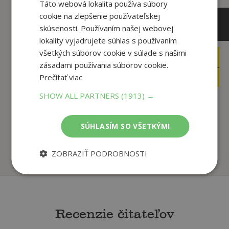
Táto webová lokalita používa súbory
cookie na zlepšenie používateľskej
skúsenosti. Používaním našej webovej
lokality vyjadrujete súhlas s používaním
všetkých súborov cookie v súlade s našimi
16
4
,90
,90
€
€
zásadami používania súborov cookie.
5
2
,95
,50
Prečítať viac
€
€
SHOW ALL PARTNERS
(1913) →
Fakty a triky zo sveta
Matematika nás baví
vedy
SÚHLASÍM SO VŠETKÝMI
Korytková Ivana
Kolektív
ZOBRAZIŤ PODROBNOSTI
Na sklade
Na sklade
Recenzie čitateľov