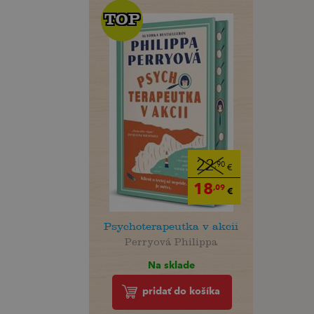
TOP
TOP
22
,90
€
18
,09
€
Psychoterapeutka v akcii
Perryová Philippa
Na sklade
pridať do košíka