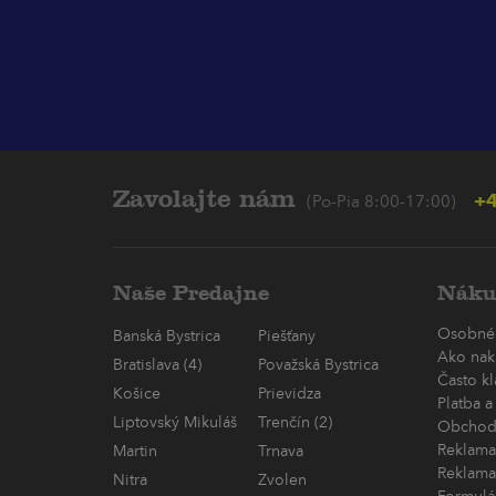
Zavolajte nám
+4
(Po-Pia 8:00-17:00)
Naše Predajne
Náku
Osobné
Banská Bystrica
Piešťany
Ako nak
Bratislava (4)
Považská Bystrica
Často k
Košice
Prievidza
Platba a
Liptovský Mikuláš
Trenčín (2)
Obchod
Reklama
Martin
Trnava
Reklama
Nitra
Zvolen