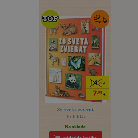
TOP
TOP
14
,50
€
7
,95
€
Zo sveta zvierat
. kolektív
Na sklade