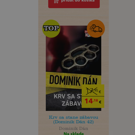
pridať do košíka
TOP
TOP
17
,95
€
14
,18
€
Krv sa stane zábavou
(Dominik Dán 42)
Dominik Dán
Na sklade