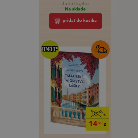
Julie Caplin
Na sklade
pridať do košíka
TOP
TOP
18
,99
€
14
,98
€