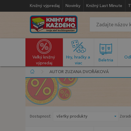
Knižný výpredaj
Novinky
Knižný Last Minute
T
Veľký knižný 
Hry, hračky a 
Odb
  Beletria  
výpredaj
viac
AUTOR ZUZANA DVOŘÁKOVÁ
Dostupnosť:
Zoradi