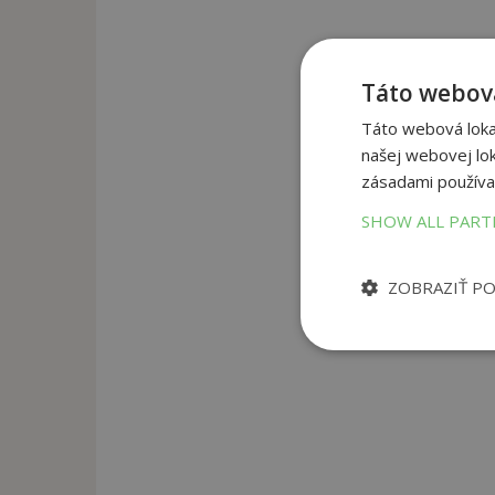
Táto webová
Táto webová lokal
našej webovej lok
zásadami používa
SHOW ALL PAR
ZOBRAZIŤ P