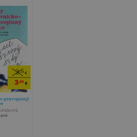
3
,24
€
3
,08
€
o-pravopisný
ce
ořáková
dané