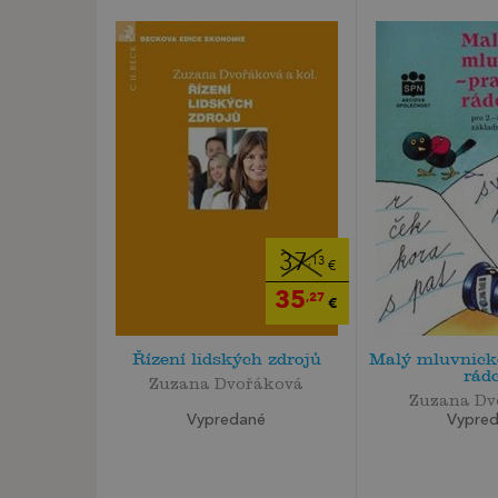
37
,13
€
35
,27
€
Řízení lidských zdrojů
Malý mluvnick
rád
Zuzana Dvořáková
Zuzana Dv
Vypredané
Vypre