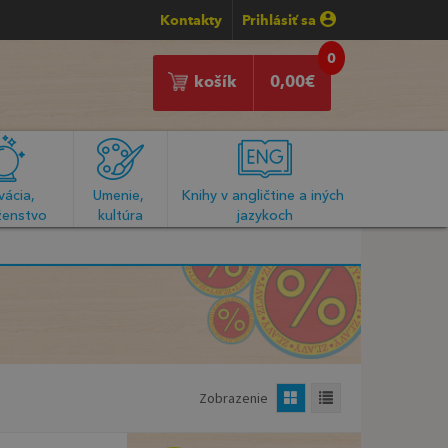
Kontakty
Prihlásiť sa
0
košík
0,00
€
ácia, 
Umenie, 
Knihy v angličtine a iných 
enstvo
kultúra
jazykoch
Zobrazenie