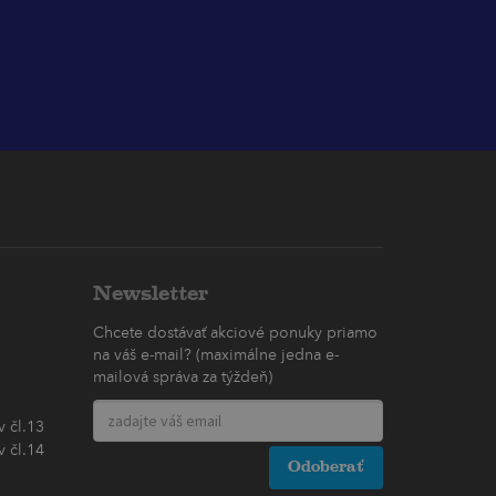
Newsletter
Chcete dostávať akciové ponuky priamo
na váš e-mail? (maximálne jedna e-
mailová správa za týždeň)
 čl.13
 čl.14
Odoberať