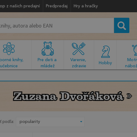
op z našich predajní
Predpredaj
Hry a hračky
orné knihy, 
Pre deti a 
Varenie, 
Motiv
  Hobby  
učebnice
mládež
zdravie
nábož
Zuzana Dvořáková
Zuzana Dvořáková
ť podľa: