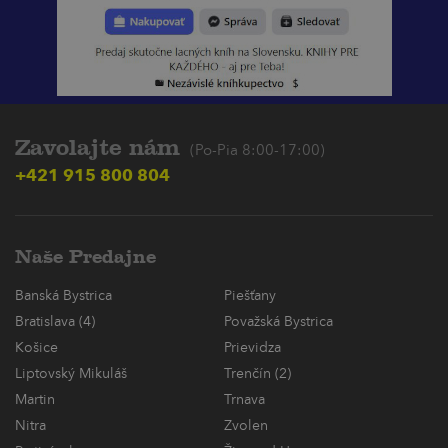
Zavolajte nám
(Po-Pia 8:00-17:00)
+421 915 800 804
Naše Predajne
Banská Bystrica
Piešťany
Bratislava (4)
Považská Bystrica
Košice
Prievidza
Liptovský Mikuláš
Trenčín (2)
Martin
Trnava
Nitra
Zvolen