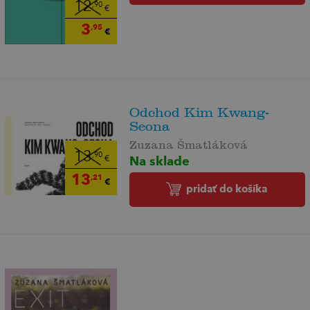
12
,90
€
3
,95
€
Odchod Kim Kwang-
Seona
Zuzana Šmatláková
13
,90
Na sklade
€
13
,21
€
pridať do košíka