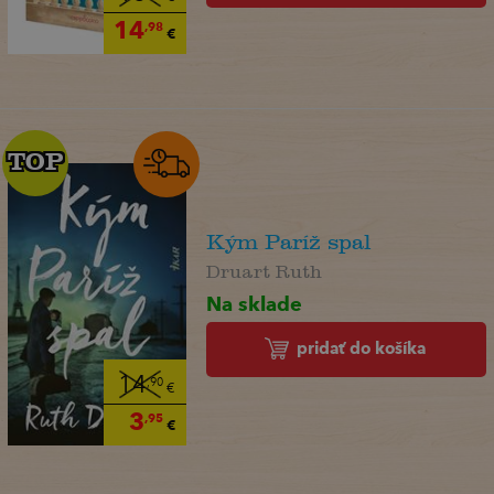
14
,98
€
TOP
TOP
Kým Paríž spal
Druart Ruth
Na sklade
pridať do košíka
14
,90
€
3
,95
€