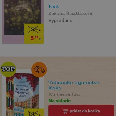
Exit
Zuzana Šmatláková
Vypredané
5
,50
€
5
,23
€
TOP
TOP
Talianske tajomstvo
lásky
Winterová Lea
Na sklade
pridať do košíka
18
,99
€