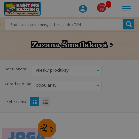
0
Zuzana Šmatláková
Zuzana Šmatláková
Dostupnosť:
Zoradiť podľa:
Zobrazenie