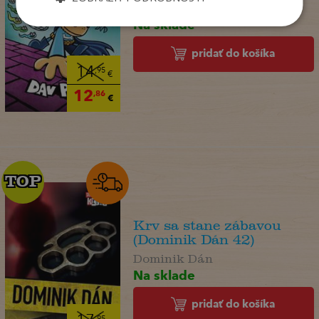
Dav Pilkey
Na sklade
pridať do košíka
14
,95
€
12
,86
€
TOP
TOP
Krv sa stane zábavou
(Dominik Dán 42)
Dominik Dán
Na sklade
pridať do košíka