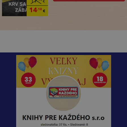
17
,95
€
14
,18
€