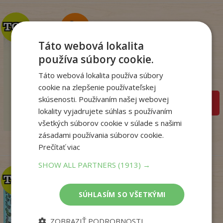
TOP
TOP
Táto webová lokalita
Mágia, čary a veštby v
používa súbory cookie.
ľudovej kultúr...
Nádaská Katarína
Táto webová lokalita používa súbory
Na sklade
cookie na zlepšenie používateľskej
skúsenosti. Používaním našej webovej
pridať do košíka
32
,90
€
lokality vyjadrujete súhlas s používaním
19
,95
€
všetkých súborov cookie v súlade s našimi
zásadami používania súborov cookie.
Prečítať viac
SHOW ALL PARTNERS
(1913) →
TOP
TOP
SÚHLASÍM SO VŠETKÝMI
Dogman. Larva 22 (8)
ZOBRAZIŤ PODROBNOSTI