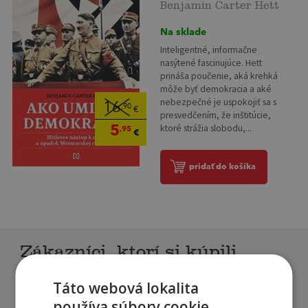
Benjamin Carter Hett
Na sklade
Inteligentné, informačne
nasýtené fascinujúce. Hett
prináša poučenie, aká krehká
môže byť demokracia a aké
nebezpečné je uspokojiť sa s
16
,90
€
presvedčením, že inštitúcie,
5
ktoré strážia slobodu,...
,95
€
pridať do košíka
Zákazníci, ktorí si kúpili
tento titul si tiež kúpili
Táto webová lokalita
používa súbory cookie.