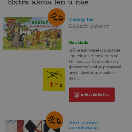
Extra akcia len u nás
Veselý les
Kolektív autorov
Na sklade
Krásne ilustrované rozkladacie
leporelo je určené deťom od
18. mesiacov. Veselé obrázky
sprevádzajú deti pri poznávaní
prvých slovíčok a zvieratiek z
3
,99
€
lesa....
1
,95
€
pridať do košíka
Ako umiera
demokracia