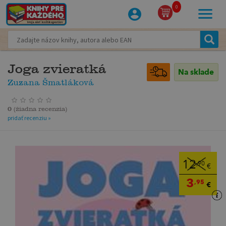
0
Joga zvieratká
Na sklade
Zuzana Šmatláková
0
(
žiadna recenzia
)
pridať recenziu »
12
,90
€
3
,95
€