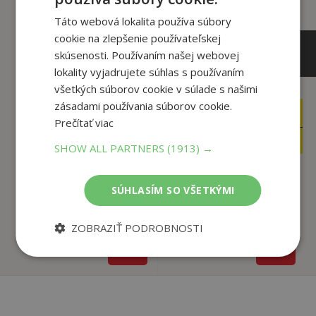
Táto webová lokalita používa súbory
cookie na zlepšenie používateľskej
skúsenosti. Používaním našej webovej
lokality vyjadrujete súhlas s používaním
všetkých súborov cookie v súlade s našimi
7
,90
zásadami používania súborov cookie.
€
9
,65
€
Prečítať viac
4
,95
€
5
,95
€
SHOW ALL PARTNERS
(1913) →
Predškolák - Od
SÚHLASÍM SO VŠETKÝMI
škôlky po školu (5-7
Kráľovstvo zvierat:
...
Skutoční priatelia
autor neuvedený
autor neuvedený
ZOBRAZIŤ PODROBNOSTI
Na sklade
Na sklade