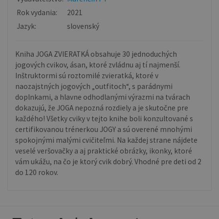
Rok vydania:
2021
Jazyk:
slovenský
Kniha JOGA ZVIERATKÁ obsahuje 30 jednoduchých
jogových cvikov, ásan, ktoré zvládnu aj tí najmenší.
Inštruktormi sú roztomilé zvieratká, ktoré v
naozajstných jogových „outfitoch“, s parádnymi
doplnkami, a hlavne odhodlanými výrazmi na tvárach
dokazujú, že JOGA nepozná rozdiely a je skutočne pre
každého! Všetky cviky v tejto knihe boli konzultované s
certifikovanou trénerkou JOGY a sú overené mnohými
spokojnými malými cvičiteľmi. Na každej strane nájdete
veselé veršovačky a aj praktické obrázky, ikonky, ktoré
vám ukážu, na čo je ktorý cvik dobrý. Vhodné pre deti od 2
do 120 rokov.