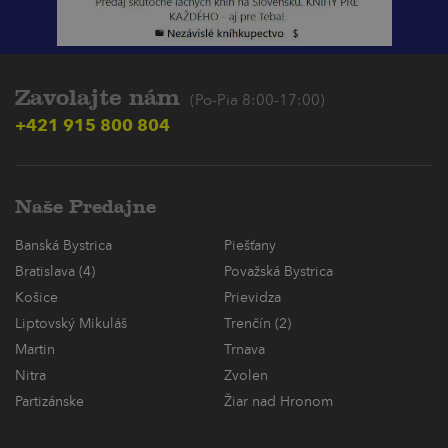
Zavolajte nám
(Po-Pia 8:00-17:00)
+421 915 800 804
Naše Predajne
Banská Bystrica
Piešťany
Bratislava (4)
Považská Bystrica
Košice
Prievidza
Liptovský Mikuláš
Trenčín (2)
Martin
Trnava
Nitra
Zvolen
Partizánske
Žiar nad Hronom