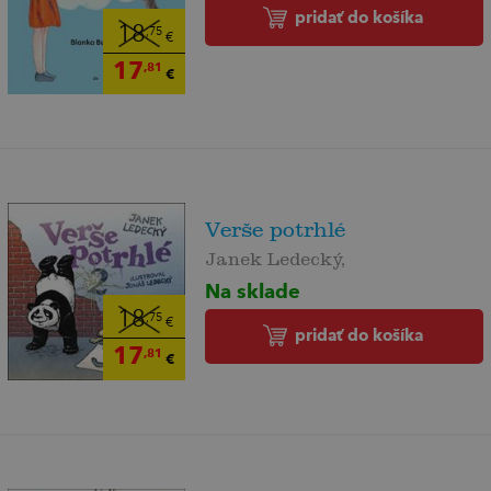
pridať do košíka
18
,75
€
17
,81
€
Verše potrhlé
Janek Ledecký,
Na sklade
18
,75
€
pridať do košíka
17
,81
€