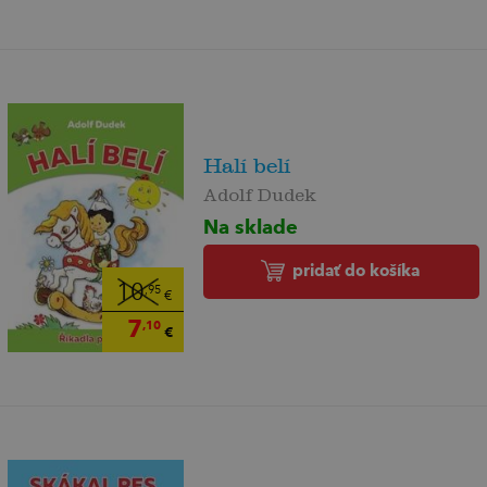
Halí belí
Adolf Dudek
Na sklade
pridať do košíka
10
,95
€
7
,10
€