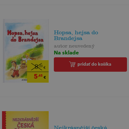
Hopsa, hejsa do
Brandejsa
autor neuvedený
Na sklade
pridať do košíka
8
,20
€
5
,45
€
Nejkrásnější česká