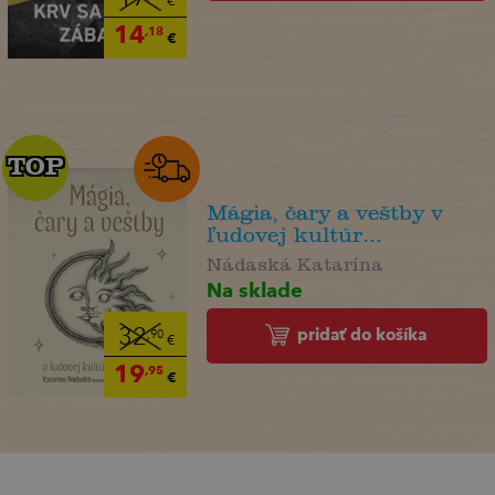
€
14
,18
€
TOP
TOP
Mágia, čary a veštby v
ľudovej kultúr...
Nádaská Katarína
Na sklade
pridať do košíka
32
,90
€
19
,95
€