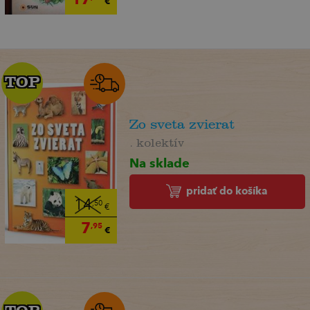
€
TOP
TOP
Zo sveta zvierat
. kolektív
Na sklade
pridať do košíka
14
,50
€
7
,95
€