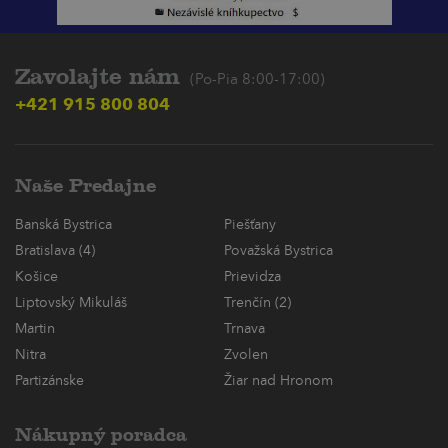
Zavolajte nám
(Po-Pia 8:00-17:00)
+421 915 800 804
Naše Predajne
Banská Bystrica
Piešťany
Bratislava (4)
Považská Bystrica
Košice
Prievidza
Liptovský Mikuláš
Trenčín (2)
Martin
Trnava
Nitra
Zvolen
Partizánske
Žiar nad Hronom
Nákupný poradca