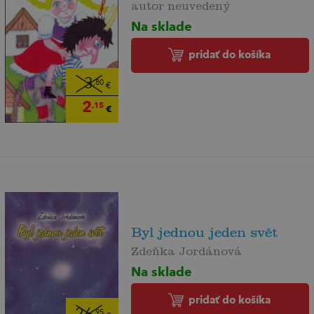
autor neuvedený
Na sklade
pridať do košíka
3
,80
€
2
,15
€
Byl jednou jeden svět
Zdeňka Jordánová
Na sklade
pridať do košíka
,95