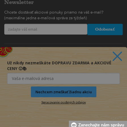
Newsletter
Chcete dostávať akciové ponuky priamo na váš e-mail?
(maximálne jedna e-mailová správa za týždeň)
Odoberať
Už nikdy nezmeškáte DOPRAVU ZDARMA a AKCIOVÉ
CENY 🙂📚
Nechcem zmeškať žiadnu akciu
Spracovanie osobných údajov
© 2016-2026 KNIHY PRE KAŽDÉHO s.r.o.
Zanechajte nám správu