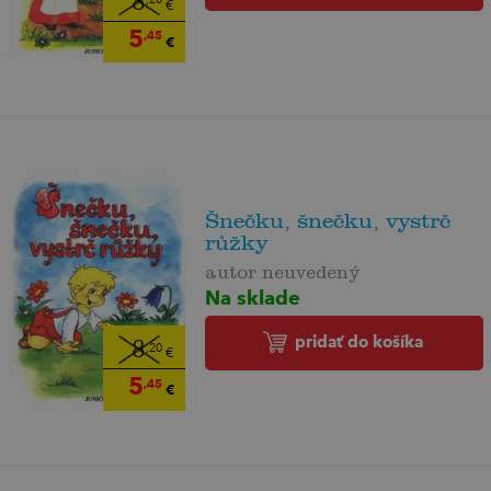
8
,20
€
5
,45
€
Šnečku, šnečku, vystrč
růžky
autor neuvedený
Na sklade
pridať do košíka
8
,20
€
5
,45
€