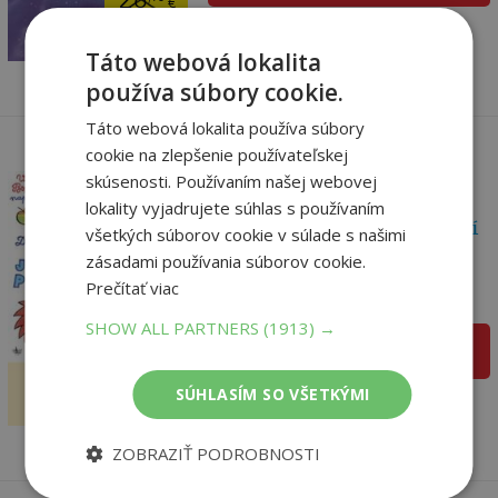
26
€
25
,60
€
Táto webová lokalita
používa súbory cookie.
Táto webová lokalita používa súbory
cookie na zlepšenie používateľskej
skúsenosti. Používaním našej webovej
lokality vyjadrujete súhlas s používaním
Docela malé ježčí pískání
všetkých súborov cookie v súlade s našimi
s Písničkou...
zásadami používania súborov cookie.
Vlasta Pospíšilová,
Prečítať viac
Na sklade
SHOW ALL PARTNERS
(1913) →
pridať do košíka
24
,39
€
SÚHLASÍM SO VŠETKÝMI
23
,17
€
ZOBRAZIŤ PODROBNOSTI