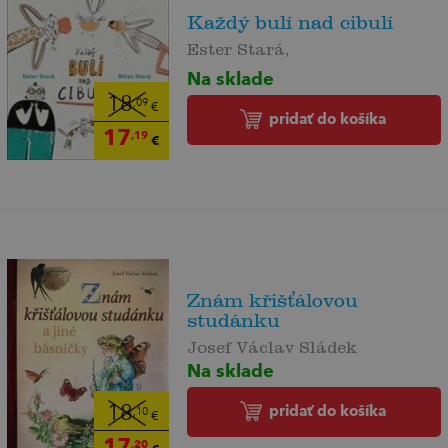
Každý bulí nad cibulí
Ester Stará,
Na sklade
18
,09
€
pridať do košíka
17
,19
€
Znám křišťálovou
studánku
Josef Václav Sládek
Na sklade
pridať do košíka
18
,10
€
17
,20