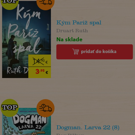
TOP
TOP
Kým Paríž spal
Druart Ruth
Na sklade
pridať do košíka
14
,90
€
3
,95
€
TOP
TOP
Dogman. Larva 22 (8)
Dav Pilkey