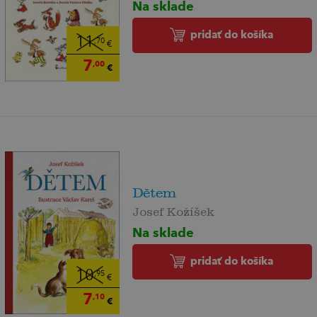
Na sklade
pridať do košíka
11
,70
€
7
,00
€
Dětem
Josef Kožíšek
Na sklade
pridať do košíka
10
,95
€
7
,10
€