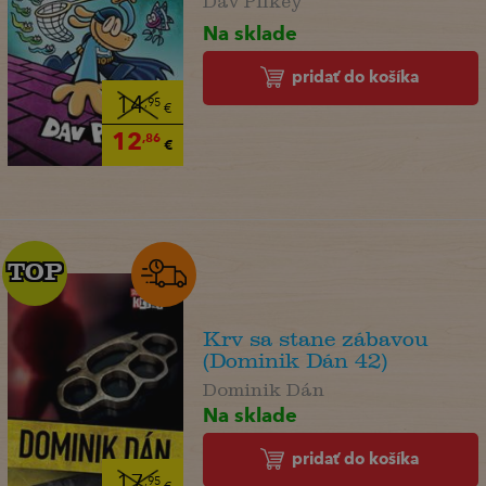
Na sklade
pridať do košíka
14
,95
€
12
,86
€
TOP
TOP
Krv sa stane zábavou
(Dominik Dán 42)
Dominik Dán
Na sklade
pridať do košíka
17
,95