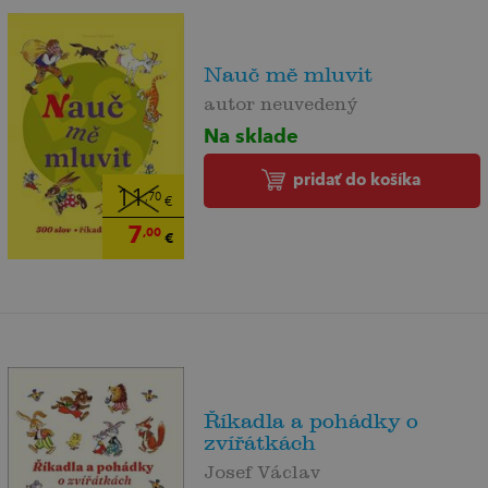
Nauč mě mluvit
autor neuvedený
Na sklade
pridať do košíka
11
,70
€
7
,00
€
Říkadla a pohádky o
zvířátkách
Josef Václav