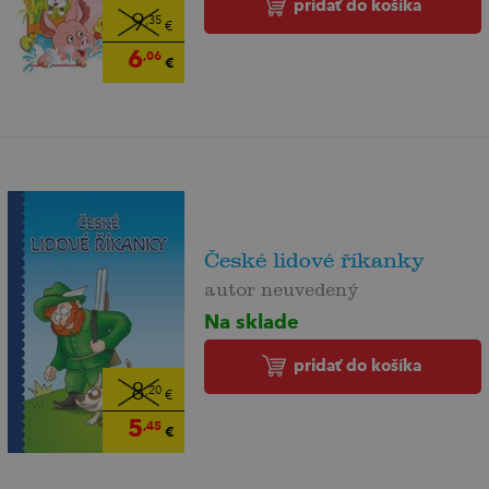
pridať do košíka
9
,35
€
6
,06
€
České lidové říkanky
autor neuvedený
Na sklade
pridať do košíka
8
,20
€
5
,45
€