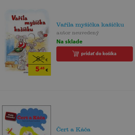
Vařila myšička kašičku
autor neuvedený
Na sklade
pridať do košíka
8
,20
€
5
,45
€
Čert a Káča