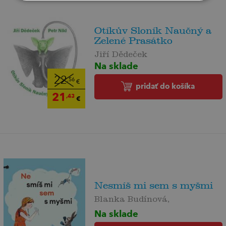
Otíkův Sloník Naučný a
Zelené Prasátko
Jiří Dědeček
Na sklade
22
,56
€
pridať do košíka
21
,43
€
Nesmíš mi sem s myšmi
Blanka Budínová,
Na sklade