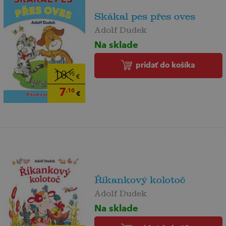
Skákal pes přes oves
Adolf Dudek
Na sklade
pridať do košíka
10
,95
€
7
,10
€
Říkankový kolotoč
Adolf Dudek
Na sklade