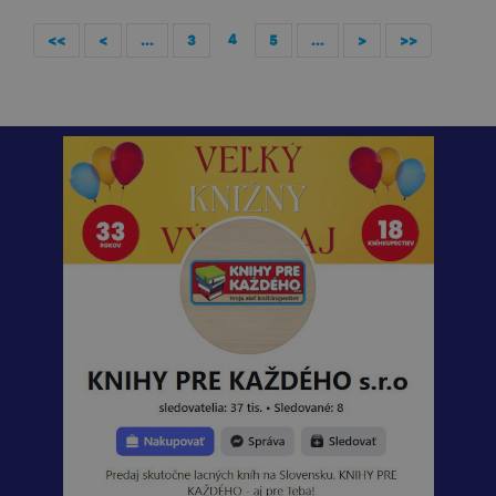
4
<<
<
...
3
5
...
>
>>