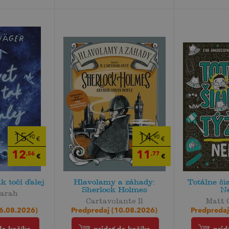
15
14
,90
,90
€
€
12
11
,56
,77
€
€
ak točí ďalej
Hlavolamy a záhady:
Totálne ši
Sherlock Holmes
N
Sarah
Cartavolante Il
Matt 
26.08.2026)
Predpredaj (10.08.2026)
Predpredaj