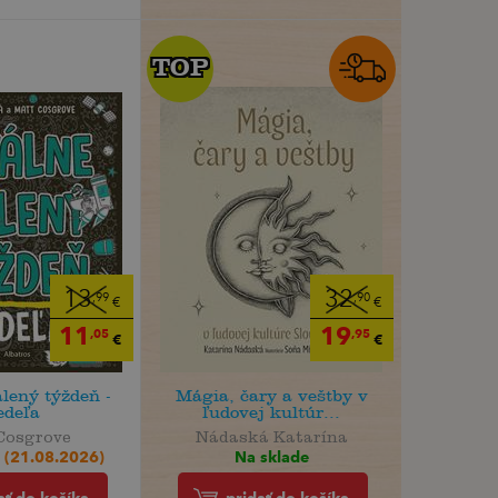
TOP
TOP
13
32
,99
,90
€
€
11
19
,05
,95
€
€
alený týždeň -
Mágia, čary a veštby v
edeľa
ľudovej kultúr...
Cosgrove
Nádaská Katarína
 (21.08.2026)
Na sklade