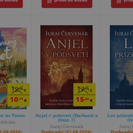
do košíka
pridať do košíka
prid
12
17
,90
,95
€
€
10
15
,19
,26
€
€
t do Tatier
Anjel v podsvetí (Barbarič a
Les prízrak
Stein 7)
St
 Adrián
Juraj Červenák
Juraj
31.08.2026)
Predpredaj (21.08.2026)
Predpredaj