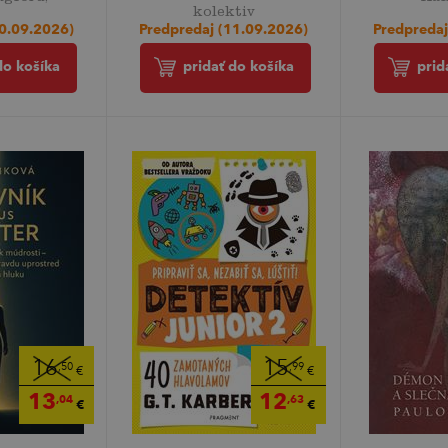
kolektiv
30.09.2026)
Predpredaj
Predpredaj (11.09.2026)
do košíka
prid
pridať do košíka
16
15
,50
,99
€
€
13
12
,04
,63
€
€