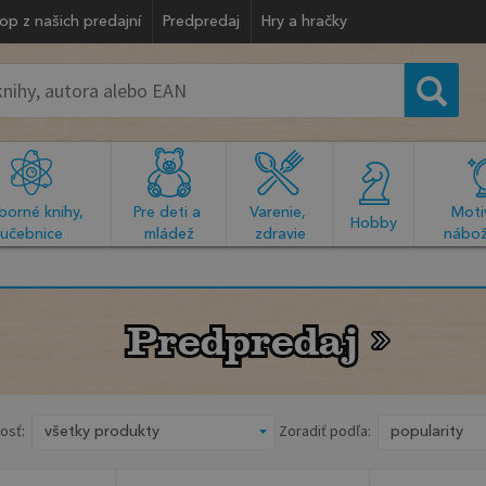
op z našich predajní
Predpredaj
Hry a hračky
orné knihy, 
Pre deti a 
Varenie, 
Motiv
  Hobby  
učebnice
mládež
zdravie
nábož
Predpredaj
Predpredaj
osť:
Zoradiť podľa: