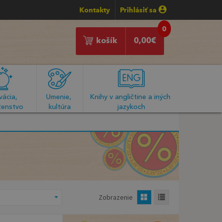
Kontakty
Prihlásiť sa
0
košík
0,00
€
ácia, 
Umenie, 
Knihy v angličtine a iných 
enstvo
kultúra
jazykoch
Zobrazenie