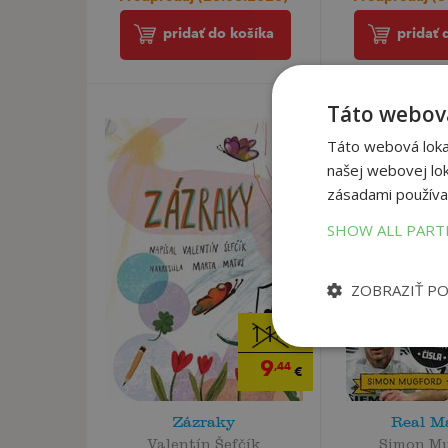
pridať 
pridať do košíka
Táto webová
Táto webová lokal
našej webovej lok
zásadami používa
SHOW ALL PAR
ZOBRAZIŤ P
11
,95
€
9
,44
€
Zázraky
Real M
Valentín Šefčík
Simon Mu