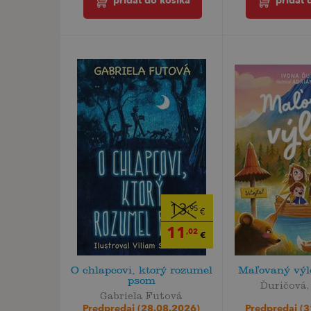
pridať do košíka
pridať 
13
,95
€
11
,02
€
O chlapcovi, ktorý rozumel
Maľovaný výle
psom
Ďuričová,
Gabriela Futová
Predpredaj (
Predpredaj (28.08.2026)