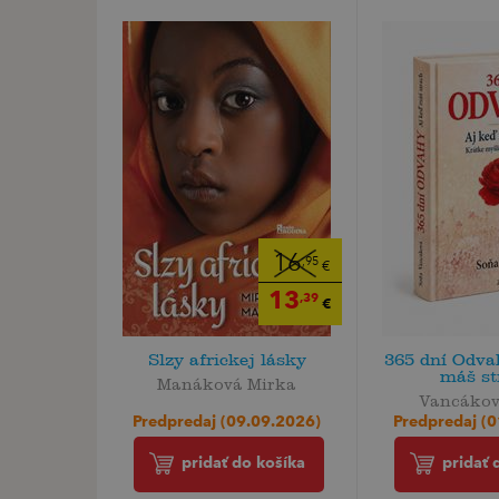
16
,95
€
13
,39
€
Slzy africkej lásky
365 dní Odva
máš st
Manáková Mirka
Vancákov
Predpredaj (09.09.2026)
Predpredaj (
pridať do košíka
pridať 