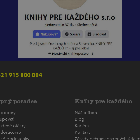
21 915 800 804
pný poradca
Knihy pre každého
 odbery
Náš príbeh
upovať
Blog
ladené otázky
Kariéra
 doručenie
Kontakt
né podmienky
Zásady ochrany osobných údajov