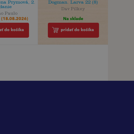
čna Prymová, 2.
Dogman. Larva 22 (8)
danie
Dav Pilkey
ho Paulo
Na sklade
 (18.08.2026)
pridať do košíka
ať do košíka