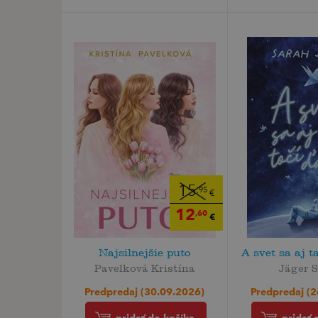
15
,95
€
12
,60
€
Najsilnejšie puto
A svet sa aj t
Pavelková Kristína
Jäger 
Predpredaj (30.09.2026)
Predpredaj (