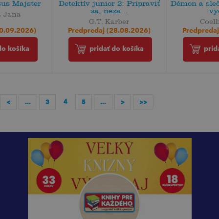
sus Majster
Detektív junior 2: Pripraviť
Démon a sle
sa, neza...
vy
 Jana
G.T. Karber
Coel
30.09.2026)
Predpredaj (28.08.2026)
Predpredaj
do košíka
pridať do košíka
prid
4
<
...
3
5
...
>
>>