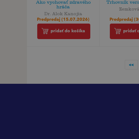
Ako vychovať zdravého
Trhovník ver
hráča
Zemková
Dr. Alok Kanojia
Predpredaj (
Predpredaj (15.07.2026)
pridať 
pridať do košíka
<<