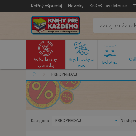
Knižný výpredaj
Novinky
Knižný Last Minute
T
Veľký knižný 
Hry, hračky a 
Odb
  Beletria  
výpredaj
viac
PREDPREDAJ
Kategória:
Dostupn