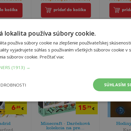
do košíka
pridať do košíka
prid
 lokalita používa súbory cookie.
ita používa súbory cookie na zlepšenie používateľskej skúsenosti
ality vyjadrujete súhlas s používaním všetkých súborov cookie v s
nia súborov cookie.
Prečítať viac
TNERS
(1913) →
ODROBNOSTI
SÚHLASÍM S
7
19
,95
,99
€
€
6
15
,28
,79
€
€
adrid
Minecraft - Darčeková
Hodiny
kolekcia na pre...
gford,
Ka