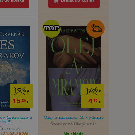
ať do košíka
pridať do košíka
TOP
TOP
17
14
,95
,90
€
€
15
4
,26
,95
€
€
ov (Barbarič a
Olej a mramor, 2. vydanie
ein 6)
Storeyová Stephanie
 Červenák
Na sklade
 (21.08.2026)