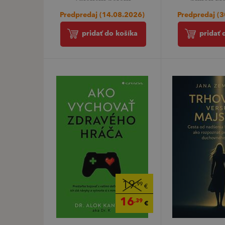
Predpredaj (14.08.2026)
Predpredaj (
pridať do košíka
pridať 
19
,99
€
16
,39
€