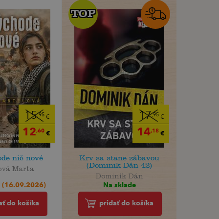
TOP
TOP
15
17
,95
,95
€
€
12
14
,60
,18
€
€
de nič nové
Krv sa stane zábavou
(Dominik Dán 42)
ová Marta
Dominik Dán
 (16.09.2026)
Na sklade
ať do košíka
pridať do košíka