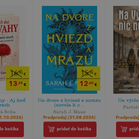
16
15
,90
,95
€
€
13
12
,35
,60
€
€
hy - Aj keď
Na dvore z hviezd a mrazu
Na výcho
rach
(novela k s...
Fartel
á Soňa
Sarah J. Maas
Predpredaj
01.10.2026)
Predpredaj (31.08.2026)
prid
do košíka
pridať do košíka