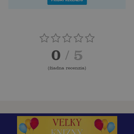
0
/ 5
(
žiadna recenzia
)