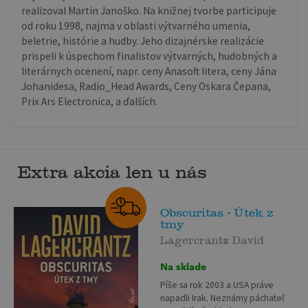
realizoval Martin Janoško. Na knižnej tvorbe participuje
od roku 1998, najmä v oblasti výtvarného umenia,
beletrie, histórie a hudby. Jeho dizajnérske realizácie
prispeli k úspechom finalistov výtvarných, hudobných a
literárnych ocenení, napr. ceny Anasoft litera, ceny Jána
Johanidesa, Radio_Head Awards, Ceny Oskara Čepana,
Prix Ars Electronica, a ďalších.
Extra akcia len u nás
Obscuritas - Útek z
tmy
Lagercrantz David
Na sklade
Píše sa rok 2003 a USA práve
napadli Irak. Neznámy páchateľ