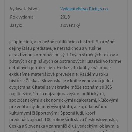
Vydavateľstvo:
Vydavateľstvo Dixit, s.r.o.
Rok vydania:
2018
Jazyk:
slovenský
je úplne iná, ako bežné publikácie o histórii. Storočné
dejiny štátu predstavuje netradičnou a vizuálne
atraktívnou kombináciou výstižných stručných textov a
pútavých originálnych celostranových ilustrácií vo forme
detailných perokresieb. Exkluzivitu knihy znásobuje
exkluzívne materiálové prevedenie. Každému roku
histórie Česka a Slovenska je v knihe venovaná jedna
dvojstrana. Čitateľ sa v skratke môže zoznámiť s 365
najdôležitejšími a najzaujímavejšími politickými,
spoločenskými a ekonomickými udalosťami, kľúčovými
pre vnútorný dejinný vývoj štátu, ale aj udalosťami
kultúrnymi či športovými. Spozná ľudí, ktorí
predchádzajúcich 100 rokov šírili slávu Československa,
Česka a Slovenska v zahraničí či už vedeckými objavmi a