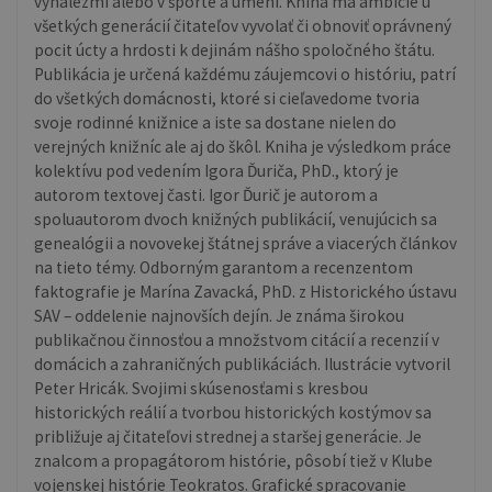
vynálezmi alebo v športe a umení. Kniha má ambície u
všetkých generácií čitateľov vyvolať či obnoviť oprávnený
pocit úcty a hrdosti k dejinám nášho spoločného štátu.
Publikácia je určená každému záujemcovi o históriu, patrí
do všetkých domácnosti, ktoré si cieľavedome tvoria
svoje rodinné knižnice a iste sa dostane nielen do
verejných knižníc ale aj do škôl. Kniha je výsledkom práce
kolektívu pod vedením Igora Ďuriča, PhD., ktorý je
autorom textovej časti. Igor Ďurič je autorom a
spoluautorom dvoch knižných publikácií, venujúcich sa
genealógii a novovekej štátnej správe a viacerých článkov
na tieto témy. Odborným garantom a recenzentom
faktografie je Marína Zavacká, PhD. z Historického ústavu
SAV – oddelenie najnovších dejín. Je známa širokou
publikačnou činnosťou a množstvom citácií a recenzií v
domácich a zahraničných publikáciách. Ilustrácie vytvoril
Peter Hricák. Svojimi skúsenosťami s kresbou
historických reálií a tvorbou historických kostýmov sa
približuje aj čitateľovi strednej a staršej generácie. Je
znalcom a propagátorom histórie, pôsobí tiež v Klube
vojenskej histórie Teokratos. Grafické spracovanie