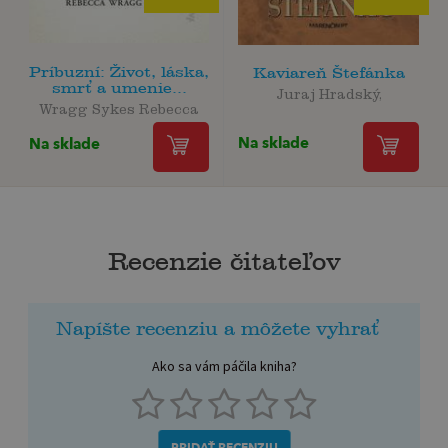
Príbuzní: Život, láska,
Kaviareň Štefánka
smrť a umenie...
Juraj Hradský,
Wragg Sykes Rebecca
Na sklade
Na sklade
Recenzie čitateľov
Napíšte recenziu a môžete vyhrať
Ako sa vám páčila kniha?
PRIDAŤ RECENZIU