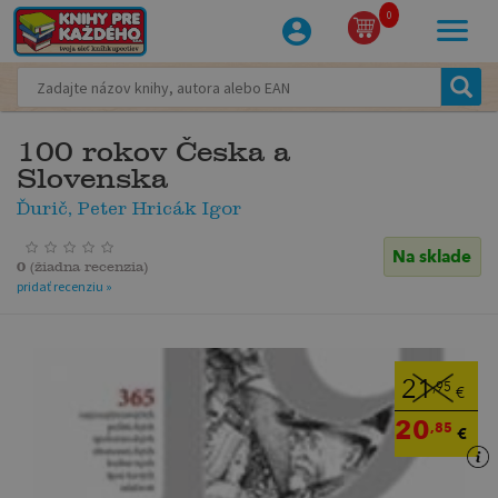
0
100 rokov Česka a
Slovenska
Ďurič, Peter Hricák Igor
Na sklade
0
(
žiadna recenzia
)
pridať recenziu »
21
,95
€
20
,85
€