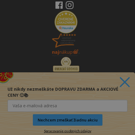
Už nikdy nezmeškáte DOPRAVU ZDARMA a AKCIOVÉ
CENY 🙂📚
Nechcem zmeškať žiadnu akciu
Spracovanie osobných údajov