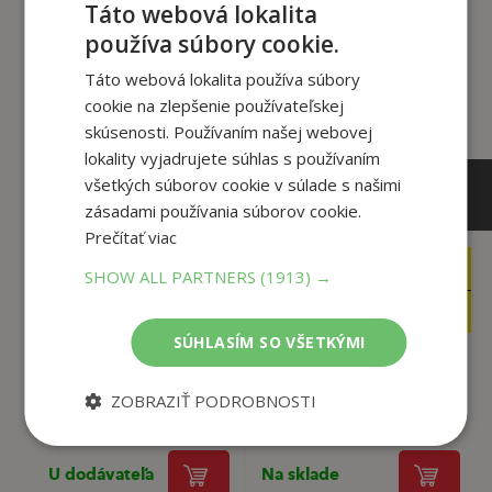
Táto webová lokalita
Zákazníci, ktorí si kúpili
používa súbory cookie.
tento titul si tiež kúpili
Táto webová lokalita používa súbory
cookie na zlepšenie používateľskej
skúsenosti. Používaním našej webovej
lokality vyjadrujete súhlas s používaním
všetkých súborov cookie v súlade s našimi
zásadami používania súborov cookie.
Prečítať viac
12
14
,95
,95
SHOW ALL PARTNERS
(1913) →
€
€
12
14
,30
,20
€
€
SÚHLASÍM SO VŠETKÝMI
Nineteen Eighty-four
Shooting an Elephant
ZOBRAZIŤ PODROBNOSTI
George Orwell,
George Orwell,
U dodávateľa
Na sklade