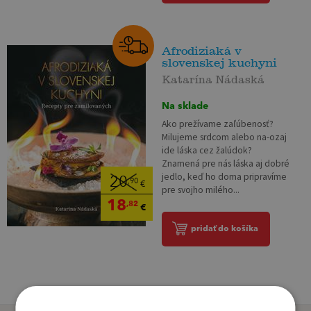
Afrodiziaká v
slovenskej kuchyni
Katarína Nádaská
Na sklade
Ako prežívame zaľúbenosť?
Milujeme srdcom alebo na-ozaj
ide láska cez žalúdok?
Znamená pre nás láska aj dobré
jedlo, keď ho doma pripravíme
20
,90
€
pre svojho milého...
18
,82
€
pridať do košíka