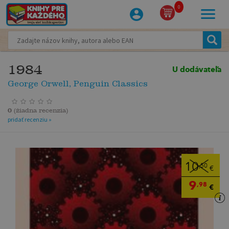
0
1984
U dodávateľa
George Orwell, Penguin Classics
0
(
žiadna recenzia
)
pridať recenziu »
10
,50
€
9
,98
€