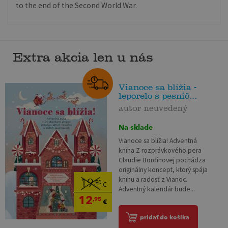
to the end of the Second World War.
Extra akcia len u nás
Vianoce sa blížia -
leporelo s pesnič...
autor neuvedený
Na sklade
Vianoce sa blížia! Adventná
kniha Z rozprávkového pera
Claudie Bordinovej pochádza
originálny koncept, ktorý spája
knihu a radosť z Vianoc.
19
,90
€
Adventný kalendár bude...
12
,95
€
pridať do košíka