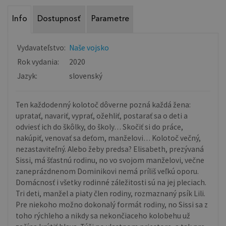
Info
Dostupnosť
Parametre
Vydavateľstvo:
Naše vojsko
Rok vydania:
2020
Jazyk:
slovenský
Ten každodenný kolotoč dôverne pozná každá žena:
upratať, navariť, vyprať, ožehliť, postarať sa o deti a
odviesť ich do škôlky, do školy… Skočiť si do práce,
nakúpiť, venovať sa deťom, manželovi… Kolotoč večný,
nezastaviteľný. Alebo žeby predsa? Elisabeth, prezývaná
Sissi, má šťastnú rodinu, no vo svo­jom manželovi, večne
zaneprázdnenom Dominikovi nemá príliš veľkú oporu.
Domácnosť i všetky rodinné záležitosti sú na jej pleciach.
Tri deti, manžel a piaty člen rodiny, rozmaznaný psík Lili.
Pre niekoho možno dokonalý formát rodiny, no Sissi sa z
toho rýchleho a nikdy sa ne­končiaceho kolobehu už