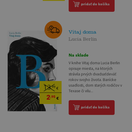
pridať do košíka
Vitaj doma
Lucia Berlin
Na sklade
V knihe Vitaj doma Lucia Berlin
opisuje miesta, na ktorých
strávila prvých dvadsaťdeväť
rokov svojho života. Banícke
usadlosti, dom starých rodičov v
13
,99
€
Texase či vilu...
2
,95
€
pridať do košíka