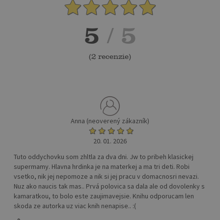
5
/ 5
(
2 recenzie
)
Anna (neoverený zákazník)
20. 01. 2026
Tuto oddychovku som zhltla za dva dni. Jw to pribeh klasickej
supermamy. Hlavna hrdinka je na materkej a ma tri deti. Robi
vsetko, nik jej nepomoze a nik si jej pracu v domacnosri nevazi.
Nuz ako naucis tak mas.. Prvá polovica sa dala ale od dovolenky s
kamaratkou, to bolo este zaujimavejsie. Knihu odporucam len
skoda ze autorka uz viac knih nenapise.. :(