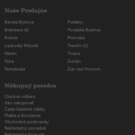
Naše Predajne
Banská Bystrica
Piešťany
Bratislava (4)
Považská Bystrica
Košice
Prievidza
Liptovský Mikuláš
Trenčín (2)
Martin
Trnava
Nitra
Zvolen
Partizánske
Žiar nad Hronom
Nákupný poradca
Osobné odbery
Ako nakupovať
Často kladené otázky
Platba a doručenie
Obchodné podmienky
Reklamačný poriadok
Reklamačný formulár