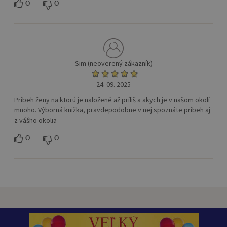
0
0
Sim (neoverený zákazník)
24. 09. 2025
Príbeh ženy na ktorú je naložené až príliš a akych je v našom okolí
mnoho. Výborná knižka, pravdepodobne v nej spoznáte príbeh aj
z vášho okolia
0
0