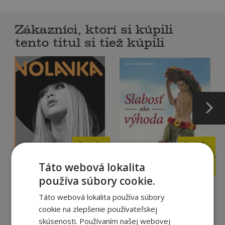
Zákazníci, ktorí si kúpili
tento titul si tiež kúpili
11
11
,95
,95
€
€
3
3
,95
,95
Táto webová lokalita
€
€
používa súbory cookie.
Táto webová lokalita používa súbory
Volavka (SK)
Slabosť ako výhoda
cookie na zlepšenie používateľskej
Benková Jana
Benková Jana
skúsenosti. Používaním našej webovej