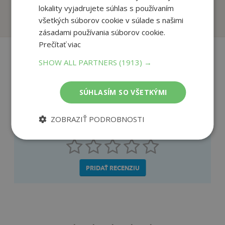
lokality vyjadrujete súhlas s používaním
Na sklade
Na sklade
všetkých súborov cookie v súlade s našimi
zásadami používania súborov cookie.
Prečítať viac
SHOW ALL PARTNERS
(1913) →
Recenzie čitateľov
SÚHLASÍM SO VŠETKÝMI
Napíšte recenziu a môžete vyhrať
ZOBRAZIŤ PODROBNOSTI
Ako sa vám páčila kniha?
PRIDAŤ RECENZIU