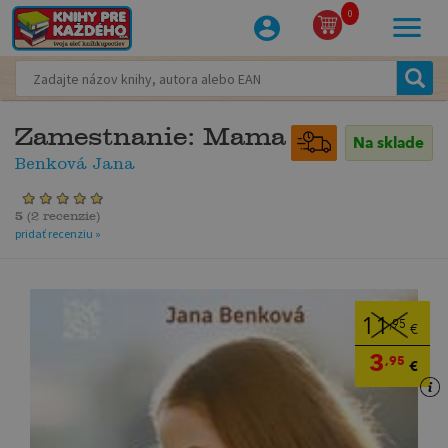
0
Zamestnanie: Mama
Na sklade
Benková Jana
5
(
2 recenzie
)
pridať recenziu »
11
,95
€
3
,95
€