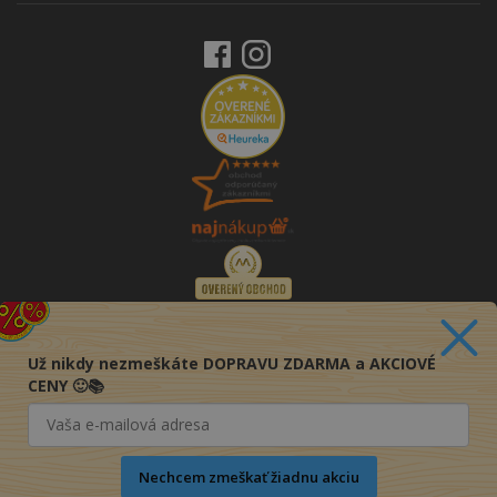
Už nikdy nezmeškáte DOPRAVU ZDARMA a AKCIOVÉ
CENY 🙂📚
Nechcem zmeškať žiadnu akciu