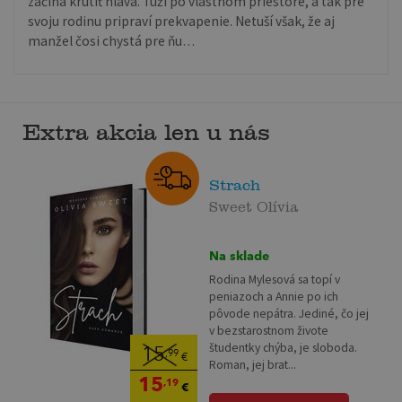
začína krútiť hlava. Túži po vlastnom priestore, a tak pre
svoju rodinu pripraví prekvapenie. Netuší však, že aj
manžel čosi chystá pre ňu…
Extra akcia len u nás
Strach
Sweet Olívia
Na sklade
Rodina Mylesová sa topí v
peniazoch a Annie po ich
pôvode nepátra. Jediné, čo jej
v bezstarostnom živote
študentky chýba, je sloboda.
15
,99
€
Roman, jej brat...
15
,19
€