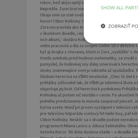
rokov, keď akýsi opitý vodič nezvládol volant, vyletel
SHOW ALL PAR
Neprežila. Zorin brat mal vtedy deväť rokov. „Nasleduj
Obaja sme sa stali oveľa samostatnejšími a voči okoli
hovorí Ctibor Kolínsky. Otec sa potom druhýkrát oženi
ZOBRAZIŤ P
Zora nevyrastala ako traumatizované dieťa. Už v škô
v školskom divadle, recitovala, vyhrávala súťaže. „Vys
nich album,“ dodáva Kolínsky. „Bola dosť sebavedomá
veľmi pracovitá a išla za svojimi cieľmi. Už v detst
byť aj dvojka z chovania, ktorú si Zora „vyslúžila“ v 
trieda zutekala pred hodinou matematiky, sa zrodil v j
pomyslel, že Kolínskej sny ďalej smerovali k herectvu
dosky znamenajúce svet ju nakriatla až spolužiačka. Tri
štúdium herectva na VŠMU neodoslal. „Otec to šiel k r
prihlášky zdôvodnil tak, že VŠMU je talentová škola a 
objasňuje jej brat. Od herectva k podnikaniu Prihláš
Kolínskej už potom nič nestálo v ceste. Po ukončení š
jedného predstavenia tu musela zaspievať pieseň. Jej
bol na svete. Hneď pri prvom vystúpení v televízii vy
pre televíznu hitparádu svetový hit Hello boy, päť kô
Ctibor Kolínsky. Neskôr sa v divadle poézie nerealiz
programoch Milana Lasicu a Júliusa Satinského. Okre
Astorka Korzo ‘90. Bola doslova všade – v divadle st