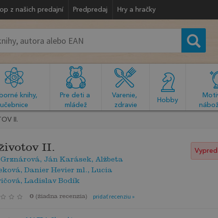
op z našich predajní
Predpredaj
Hry a hračky
orné knihy, 
Pre deti a 
Varenie, 
Motiv
  Hobby  
učebnice
mládež
zdravie
nábož
OV II.
životov II.
Vypred
 Grznárová, Ján Karásek, Alžbeta
ková, Danier Hevier ml., Lucia
ičová, Ladislav Bodík
0
(
žiadna recenzia
)
pridať recenziu »