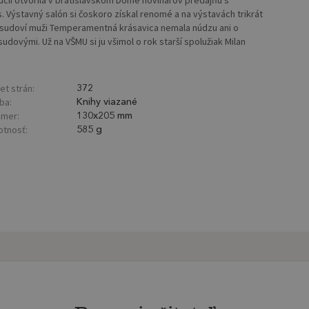
lúcii otvorila v bratislavskom Dome novinárov predajňu s
. Výstavný salón si čoskoro získal renomé a na výstavách trikrát
a osudoví muži Temperamentná krásavica nemala núdzu ani o
udovými. Už na VŠMU si ju všimol o rok starší spolužiak Milan
et strán:
372
ba:
Knihy viazané
mer:
130x205 mm
tnosť:
585 g