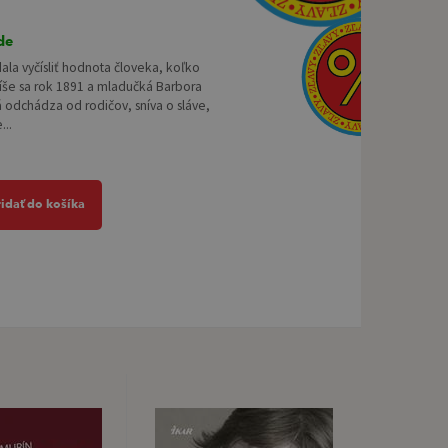
de
ala vyčísliť hodnota človeka, koľko
Píše sa rok 1891 a mladučká Barbora
 odchádza od rodičov, sníva o sláve,
...
ridať do košíka