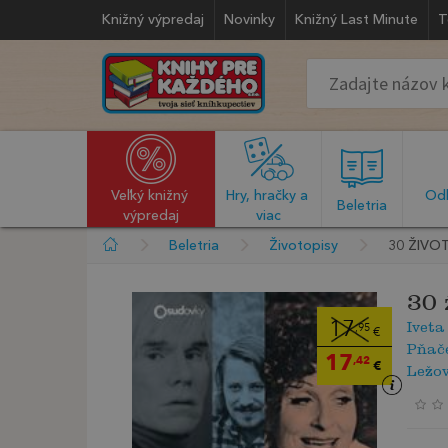
Knižný výpredaj
Novinky
Knižný Last Minute
T
Veľký knižný 
Hry, hračky a 
Odb
  Beletria  
výpredaj
viac
Beletria
Životopisy
30 ŽIVOT
30 
Iveta
17
,95
€
Pňače
17
,42
€
Ležov