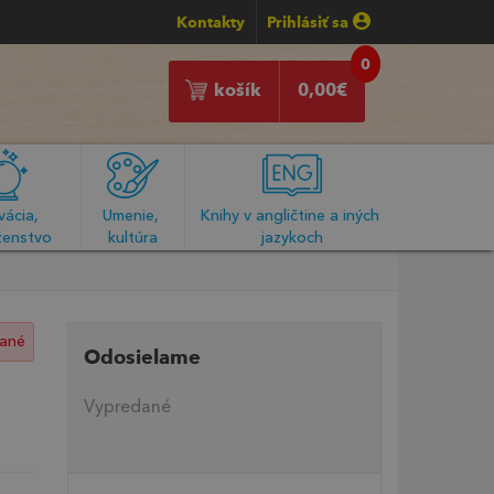
Kontakty
Prihlásiť sa
0
košík
0,00
€
ácia, 
Umenie, 
Knihy v angličtine a iných 
enstvo
kultúra
jazykoch
ané
Odosielame
Vypredané