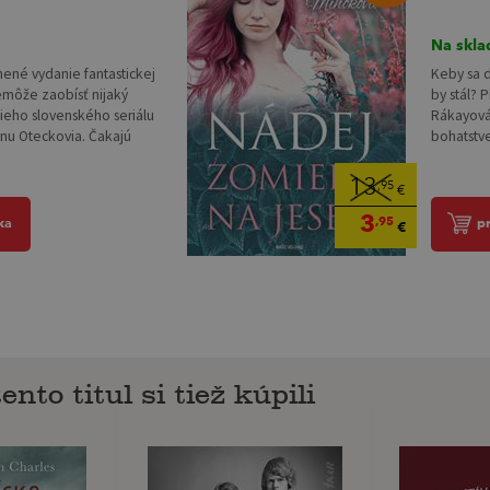
Na skla
lnené vydanie fantastickej
Keby sa d
nemôže zaobísť nijaký
by stál? 
ieho slovenského seriálu
Rákayová
nu Oteckovia. Čakajú
bohatstve
13
,95
€
3
,95
ka
p
€
ento titul si tiež kúpili