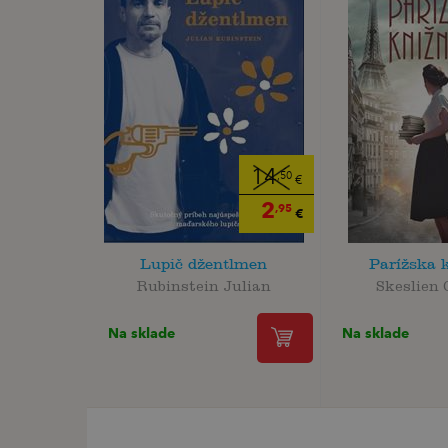
14
,50
€
2
,95
€
Lupič džentlmen
Parížska 
Rubinstein Julian
Skeslien 
Na sklade
Na sklade