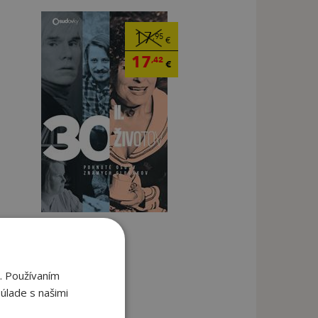
17
,95
€
17
,42
€
. Používaním
úlade s našimi