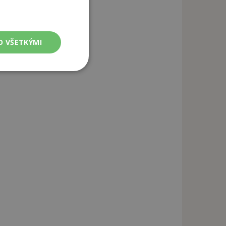
O VŠETKÝMI