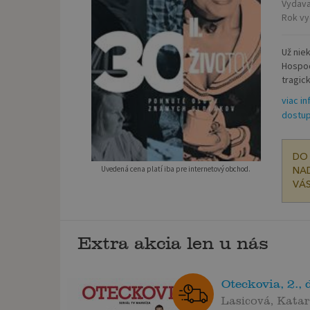
Vydava
Rok vy
Už nie
Hospod
tragick
viac in
dostup
DO 
Uvedená cena platí iba pre internetový obchod.
NAD
VÁS
Extra akcia len u nás
Oteckovia, 2.,
Lasicová, Katar