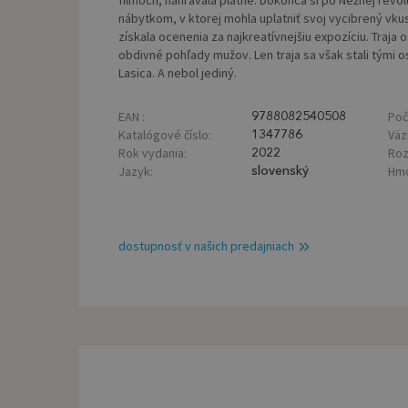
filmoch, nahrávala platne. Dokonca si po Nežnej revo
nábytkom, v ktorej mohla uplatniť svoj vycibrený vkus
získala ocenenia za najkreatívnejšiu expozíciu. Traj
obdivné pohľady mužov. Len traja sa však stali tými os
Lasica. A nebol jediný.
EAN :
Poč
9788082540508
Katalógové číslo:
Väz
1347786
Rok vydania:
Roz
2022
Jazyk:
Hmo
slovenský
dostupnosť v našich predajniach