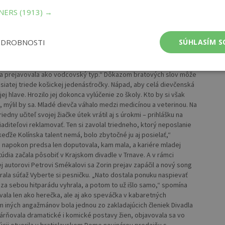
 do protismeru a vrazil do auta, v ktorom sedela aj jej mama.
TNERS
(1913) →
úce štyri roky sme žili s otcom sami a náš vzťah to len utužilo.
tému svetu sme vždy stáli pri sebe a jeden druhého bránili,“
l a rodina sa rozrástla o Líviu, nevlastnú sestru súrodencov. Malá
ODROBNOSTI
SÚHLASÍM S
lke na besiedkach hrávala v rôznych scénkach, neskôr pokračovala
trihovala si z časopisov fotografie filmových herečiek a robila si z
, nehanbila sa verejne vystupovať a hovoriť svoje názory. Bola
ve sa prejavovala ako vodcovský typ.“ Dôkazom bratových slov môže
desiatej triede košickej jedenásťročky. Nápad, aby celá dievčenská
ej hlave. Hrozilo jej dokonca vylúčenie zo školy. Kto by si však
, mýlil by sa. Mladé dievča váhalo medzi medicínou a veterinou. Na
edny učiteľ svojej žiačke útek vrátil aj s úrokmi – prihlášku na
iaditeľovi reklamovať. Ten si zavolal triedneho, ktorý neposlanie
keďže Kolínska talent nemá, bolo zbytočné ju aj posielať,“
ka napokon predsa len doputovala, kam mala, a kariére mladej
túdia začala pôsobiť v Krajskom divadle v Trnave. A v rámci
 autorovi Petrovi Smékalovi sa Zorin prejav zapáčil a nový song
hrala súťaž Vyberte si pesničku. „Nato dostala ponuku naspievať
l za sebou hitparádu vyhrala, a potom to už išlo samo,“ spomína
ovala len ako herečka, ale aj ako speváčka v kabaretných
m iných angažmánov bola jednou zo zakladajúcich členiek Divadla
várňovala dramatické i komické postavy žien, objavovala sa vo