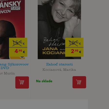
15
10
,90
,90
€
€
4
2
,95
,95
€
€
ang Sýkorovcov
Zahoď starosti
 DVD
Kocianová, Marika
áv Murín
Na sklade