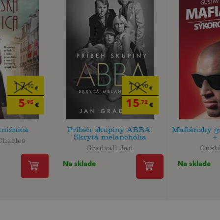
17
19
,90
,90
€
€
5
15
,95
,72
€
€
knižnica
Príbeh skupiny ABBA:
Mafiánsky g
Skrytá melanchólia
+
Charles
Gradvall Jan
Gust
Na sklade
Na sklade