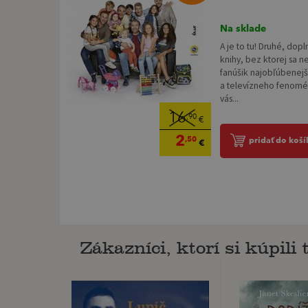
Na sklade
A je to tu! Druhé, dop
knihy, bez ktorej sa 
fanúšik najobľúbenejš
a televízneho fenomé
vás...
16
,90
€
2
,50
pridať do koší
€
Zákazníci, ktorí si kúpili t