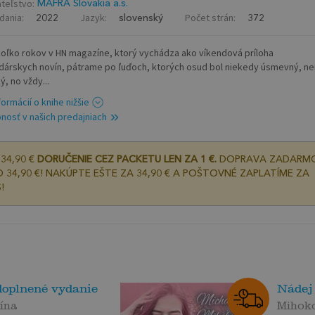
teľstvo:
MAFRA Slovakia a.s.
dania:
Jazyk:
Počet strán:
2022
slovenský
372
koľko rokov v HN magazíne, ktorý vychádza ako víkendová príloha
árskych novín, pátrame po ľuďoch, ktorých osud bol niekedy úsmevný, ne
ý, no vždy...
formácií o knihe nižšie
nosť v našich predajniach
34,90 €
DORUČENIE CEZ PACKETU LEN ZA 1 €.
DOPRAVA ZADARM
 34,90 €! NAKÚPTE EŠTE ZA 34,90 € A POŠTOVNÉ ZAPLATÍME ZA
!
 doplnené vydanie
Nádej
ína
Mihok