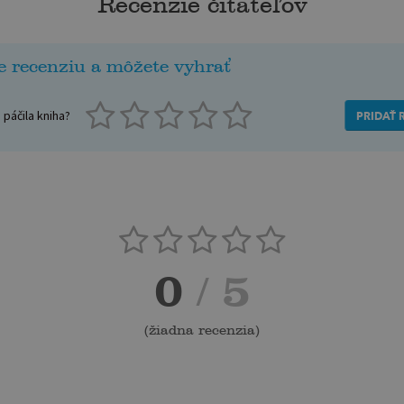
Recenzie čitateľov
e recenziu a môžete vyhrať
páčila kniha?
PRIDAŤ 
0
/ 5
(
žiadna recenzia
)