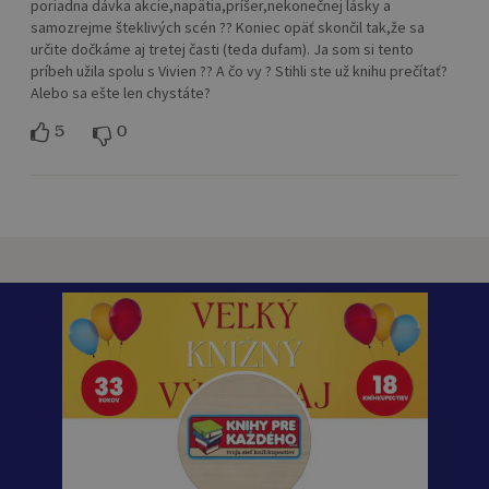
poriadna dávka akcie,napätia,príšer,nekonečnej lásky a
samozrejme šteklivých scén ?? Koniec opäť skončil tak,že sa
určite dočkáme aj tretej časti (teda dufam). Ja som si tento
príbeh užila spolu s Vivien ?? A čo vy ? Stihli ste už knihu prečítať?
Alebo sa ešte len chystáte?
5
0