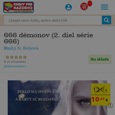
0
666 démonov (2. diel série
666)
Emily D. Beňová
Na sklade
5
(
4 recenzie
)
pridať recenziu »
12
,50
€
10
,63
€