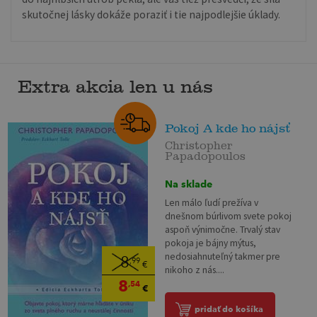
skutočnej lásky dokáže poraziť i tie najpodlejšie úklady.
Extra akcia len u nás
Pokoj A kde ho nájsť
Christopher
Papadopoulos
Na sklade
Len málo ľudí prežíva v
dnešnom búrlivom svete pokoj
aspoň výnimočne. Trvalý stav
pokoja je bájny mýtus,
nedosiahnuteľný takmer pre
8
,99
€
nikoho z nás....
8
,54
€
pridať do košíka