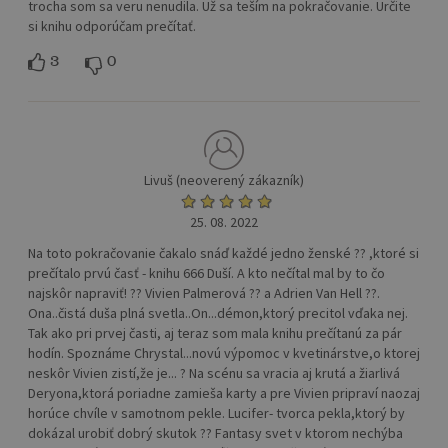
trocha som sa veru nenudila. Už sa teším na pokračovanie. Určite
si knihu odporúčam prečítať.
3
0
Livuš (neoverený zákazník)
25. 08. 2022
Na toto pokračovanie čakalo snáď každé jedno ženské ?? ,ktoré si
prečítalo prvú časť - knihu 666 Duší. A kto nečítal mal by to čo
najskôr napraviť! ?? Vivien Palmerová ?? a Adrien Van Hell ??.
Ona..čistá duša plná svetla..On...démon,ktorý precitol vďaka nej.
Tak ako pri prvej časti, aj teraz som mala knihu prečítanú za pár
hodín. Spoznáme Chrystal...novú výpomoc v kvetinárstve,o ktorej
neskôr Vivien zistí,že je... ? Na scénu sa vracia aj krutá a žiarlivá
Deryona,ktorá poriadne zamieša karty a pre Vivien pripraví naozaj
horúce chvíle v samotnom pekle. Lucifer- tvorca pekla,ktorý by
dokázal urobiť dobrý skutok ?? Fantasy svet v ktorom nechýba