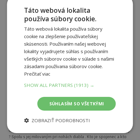
Táto webová lokalita
5
/ 5
používa súbory cookie.
Táto webová lokalita používa súbory
(
4 recenzie
)
cookie na zlepšenie používateľskej
skúsenosti. Používaním našej webovej
lokality vyjadrujete súhlas s používaním
všetkých súborov cookie v súlade s našimi
zásadami používania súborov cookie.
Michaela (neoverený zákazník)
Prečítať viac
21. 10. 2024
SHOW ALL PARTNERS
(1913) →
taak druhá časť je za mnou skvelo napísané napínavé až do
samého konca ja sa už teraz teším na ďalší diel odporúčam
SÚHLASÍM SO VŠETKÝMI
prečítať. Vivien prežíva stratu milovaného Adriena vyrovnáva sa s
tým ťažko . Avšak život musí ísť bezohľahľadne ďalej , no pre ňu to
už nemá zmysel. No lenže v tajuplnom svete mimo toho ľudského
ZOBRAZIŤ PODROBNOSTI
sa veci neustále hýbu, a stret týchto dvoch sfér je nezvratný .
Ustojí to Vivien? Dokáže otvoriť svoje srdce citu , ktorý bol zabitý
? Spolu s jej milovaným pri nohách diabla . Kto je spojenec a kto