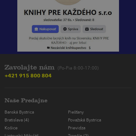
Zavolajte nám
(Po-Pia 8:00-17:00)
+421 915 800 804
Naše Predajne
Banská Bystrica
Piešťany
Bratislava (4)
Považská Bystrica
Košice
Prievidza
Liptovský Mikuláš
Trenčín (2)