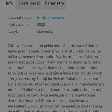
Info
Dostupnosť
Parametre
Vydavateľstvo:
Emily D. Beňová
Rok vydania:
2022
Jazyk:
slovenský
Zahrávať sa so silami pekla nemôže priniesť nič dobré.
Alebo je to naopak? Vivien prežila stratu, s ktorou sa iba
ťažko vyrovnáva. Život pokračuje bezohľadne ďalej, no
pre ňu bez jej osudovej lásky, temného démona Adriena,
už nemá žiaden zmysel. Ibaže v tajuplnom svete mimo
toho ľudského sa veci neustále hýbu a stret týchto dvoch
sfér je nezvratný. Ustojí ho Vivien? Dokáže znova otvoriť
svoje srdce citu, ktorý bol zabitý spolu s jej milovaným pri
nohách Diabla? Kto je spojenec a kto zradca v boji, ktorý
rozpúta samotný vládca pekla, ale aj nevyspytateľná
démonka Deryona? Ponorte sa do pokračovania
bestsellera „666 duší“, v ktorom sa nielenže dostanete až
do najhlbších útrob pekla, ale vás tiež presvedčí, že sila