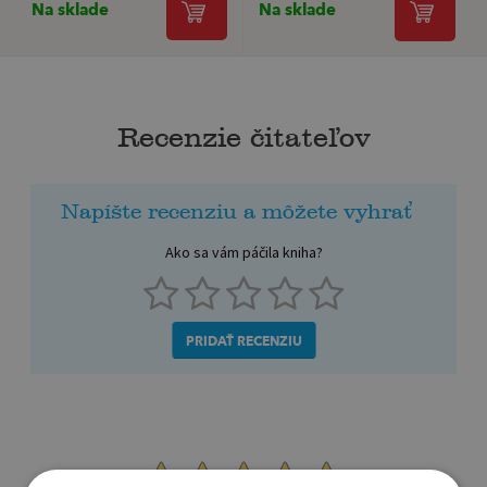
Na sklade
Na sklade
Recenzie čitateľov
Napíšte recenziu a môžete vyhrať
Ako sa vám páčila kniha?
PRIDAŤ RECENZIU