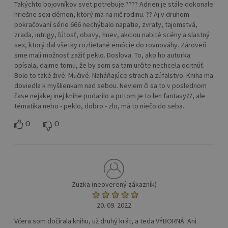
Takýchto bojovníkov svet potrebuje.???? Adrien je stále dokonale
hriešne sexi démon, ktorý ma na nič rodinu. ?? Aj v druhom
pokračovaní série 666 nechýbalo napätie, zvraty, tajomstvá,
zrada, intrigy, ľútosť, obavy, hnev, akciou nabité scény a slastný
sex, ktorý dal všetky rozlietané emócie do rovnováhy. Zároveň
sme mali možnosť zažiť peklo. Doslova. To, ako ho autorka
opísala, dajme tomu, že by som sa tam určite nechcela ocitnúť.
Bolo to také živé. Mučivé. Naháňajúce strach a zúfalstvo. Kniha ma
doviedla k myšlienkam nad sebou. Neviem či sa to v poslednom
čase nejakej inej knihe podarilo a pritom je to len fantasy??, ale
tématika nebo - peklo, dobro - zlo, má to niečo do seba.
0
0
Zuzka (neoverený zákazník)
20. 09. 2022
Včera som dočírala knihu, už druhý krát, a teda VÝBORNÁ. Ani