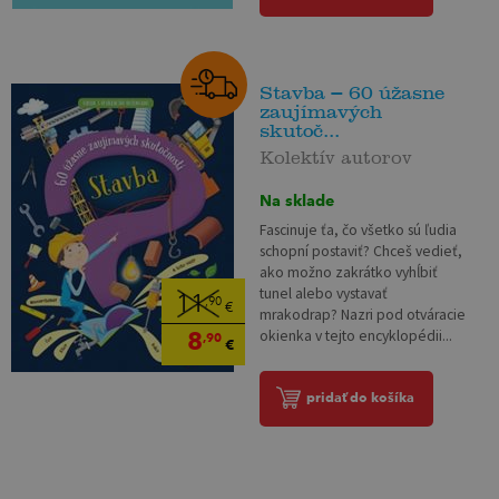
Stavba – 60 úžasne
zaujímavých
skutoč...
Kolektív autorov
Na sklade
Fascinuje ťa, čo všetko sú ľudia
schopní postaviť? Chceš vedieť,
ako možno zakrátko vyhĺbiť
tunel alebo vystavať
11
,90
€
mrakodrap? Nazri pod otváracie
8
okienka v tejto encyklopédii...
,90
€
pridať do košíka