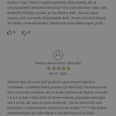
zradca v boji ? Ktorý rozpúta samotný vládca pekla, ale aj
nevyspitateľná démonka Deryona? Toto pokračovanie stálo zato
hodnotím 55 keby sa dalo aj viac kľudne dám . Naozaj super
fantasy aké som kedy čítala klobúk dole . Koniec bol tiež úžasný
ani žiadny otvorený koniec zamňa toto bola ďalšia super jazda
0
0
Patrícia (neoverený zákazník)
04. 07. 2023
Začnem tým, že sa mi páči grafické spracovanie kapitol a
označenie, z pohľadu ktorej postavy je daná časť. Po konci prvej
časti som bola zvedavá, ako to bude pokračovať. Najmä, čo bude
s A & V. Avšak v tejto časti mi Vivien niekedy pripadala naivnejšia
než v prvej, ale zasa za tých okolností…Ok asi viacerí by sme
pochybili v rozhodnutiach, ktoré musela urobiť. ?????+?Na druhej
strane kvitujem jej odhodlanie a odvahu bojovať za lásku.