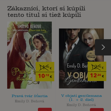
Zákazníci, ktorí si kúpili
tento titul si tiež kúpili
12
11
,90
,90
€
€
12
10
,26
,12
€
€
V objatí gentlemana
Pravá tvár šťastia
(1. + 2. diel)
Emily D. Beňová
Emily D. Beňová