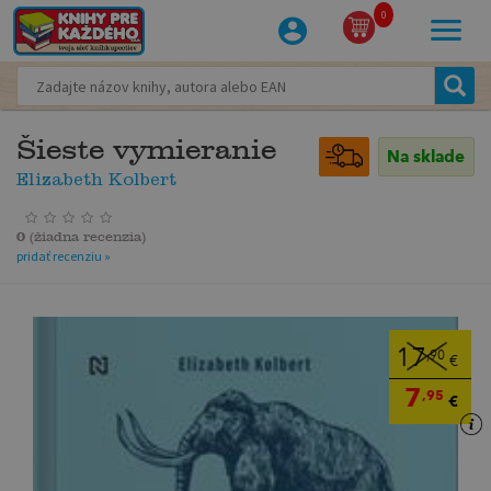
0
Šieste vymieranie
Na sklade
Elizabeth Kolbert
0
(
žiadna recenzia
)
pridať recenziu »
17
,90
€
7
,95
€