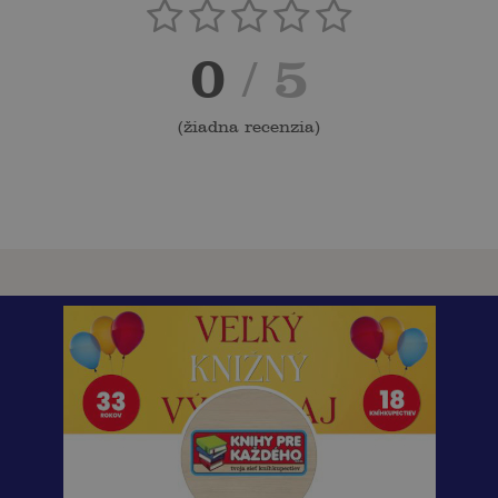
0
/ 5
(
žiadna recenzia
)