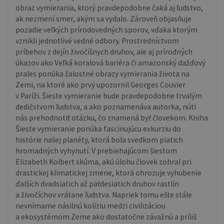
obraz vymierania, ktorý pravdepodobne čaká aj ľudstvo,
ak nezmení smer, akým sa vydalo. Zároveň objasňuje
pozadie veľkých prírodovedných sporov, vďaka ktorým
vznikli jednotlivé vedné odbory. Prostredníctvom
príbehov z dejín živočíšnych druhov, ale aj prírodných
úkazov ako Veľká koralová bariéra či amazonský dažďový
prales ponúka žalostné obrazy vymierania života na
Zemi, na ktoré ako prvý upozornil Georges Couvier
v Paríži. Šieste vymieranie bude pravdepodobne trvalým
dedičstvom ľudstva, a ako poznamenáva autorka, núti
nás prehodnotiť otázku, čo znamená byť človekom. Kniha
Šieste vymieranie ponúka fascinujúcu exkurziu do
histórie našej planéty, ktorá bola svedkom piatich
hromadných vyhynutí. V prebiehajúcom šiestom
Elizabeth Kolbert skúma, akú úlohu človek zohral pri
drastickej klimatickej zmene, ktorá ohrozuje vyhubenie
ďalších dvadsiatich až päťdesiatich druhov rastlín
a živočíchov vrátane ľudstva. Napriek tomu ešte stále
nevnímame násilnú kolíziu medzi civilizáciou
a ekosystémom Zeme ako dostatočne závažnú a príliš