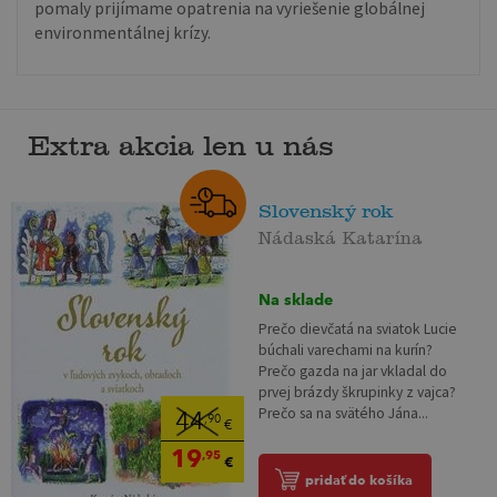
pomaly prijímame opatrenia na vyriešenie globálnej
environmentálnej krízy.
Extra akcia len u nás
Slovenský rok
Nádaská Katarína
Na sklade
Prečo dievčatá na sviatok Lucie
búchali varechami na kurín?
Prečo gazda na jar vkladal do
prvej brázdy škrupinky z vajca?
Prečo sa na svätého Jána...
44
,90
€
19
,95
€
pridať do košíka