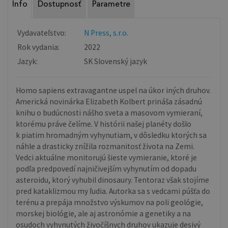
Info
Dostupnosť
Parametre
Vydavateľstvo:
N Press, s.r.o.
Rok vydania:
2022
Jazyk:
SK Slovenský jazyk
Homo sapiens extravagantne uspel na úkor iných druhov.
Americká novinárka Elizabeth Kolbert prináša zásadnú
knihu o budúcnosti nášho sveta a masovom vymieraní,
ktorému práve čelíme. V histórii našej planéty došlo
k piatim hromadným vyhynutiam, v dôsledku ktorých sa
náhle a drasticky znížila rozmanitosť života na Zemi.
Vedci aktuálne monitorujú šieste vymieranie, ktoré je
podľa predpovedí najničivejším vyhynutím od dopadu
asteroidu, ktorý vyhubil dinosaury. Tentoraz však stojíme
pred kataklizmou my ľudia. Autorka sa s vedcami púšťa do
terénu a prepája množstvo výskumov na poli geológie,
morskej biológie, ale aj astronómie a genetiky a na
osudoch vyhynutých živočíšnych druhov ukazuje desivý