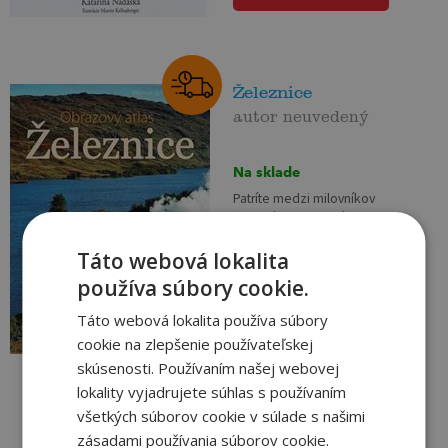
Železnice
autor neuvedený
Na sklade
Patríte medzi milovníkov
železníc? Obrazový atlas
Železnice vám na nádherných
Táto webová lokalita
farebných snímkach prináša tie
najzaujímavejšie železničné
29
používa súbory cookie.
,90
€
trate z celého sveta. Okrem
14
samotných kvalitných fotografií
,95
Táto webová lokalita používa súbory
€
vás...
cookie na zlepšenie používateľskej
skúsenosti. Používaním našej webovej
pridať do košíka
lokality vyjadrujete súhlas s používaním
všetkých súborov cookie v súlade s našimi
zásadami používania súborov cookie.