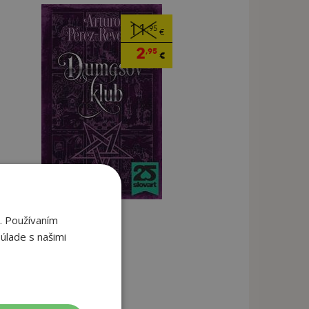
11
,95
€
2
,95
€
. Používaním
úlade s našimi