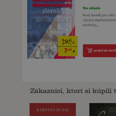
Na sklade
Nový slovník pre celú 
zásoba doplnená termí
medicíny,...
19
,90
€
7
,99
pridať do koší
€
Zákazníci, ktorí si kúpili t