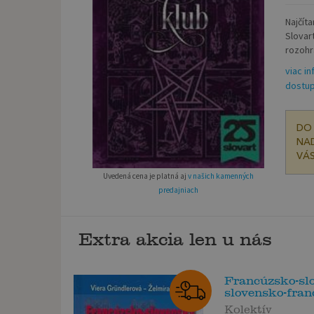
Najčít
Slovar
rozohr
viac in
dostup
DO 
NAD
VÁS
Uvedená cena je platná aj
v našich kamenných
predajniach
Extra akcia len u nás
Francúzsko-sl
slovensko-franc
Kolektív