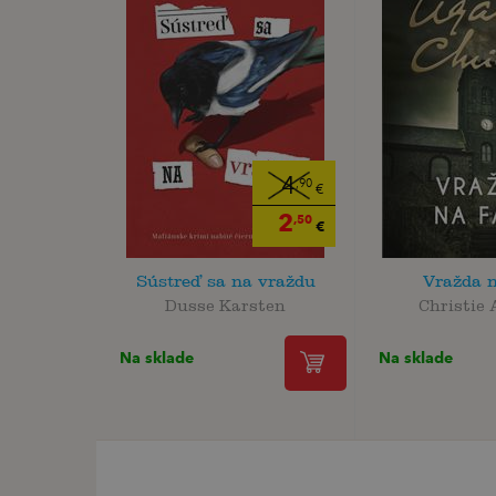
4
,90
€
2
,50
€
Sústreď sa na vraždu
Vražda n
Dusse Karsten
Christie
Na sklade
Na sklade