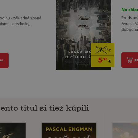
Na skla
Predstavt
rodinu - základná slovná
život… Až
nmi - z techniky,
slobodná 
17
,90
€
5
,95
p
ka
€
ento titul si tiež kúpili