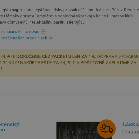
anejší a najprekladanejší španielsky prozaik súčasnosti Arturo Pérez-Reverte
te Flámsky obraz a Templárova posledná výprava) v knihe Dumasov klub
áva dômyselnú intelektuálnu partiu, stierajúcu...
formácií o knihe nižšie
nosť v našich predajniach
34,90 €
DORUČENIE CEZ PACKETU LEN ZA 1 €.
DOPRAVA ZADARM
 34,90 €! NAKÚPTE EŠTE ZA 34,90 € A POŠTOVNÉ ZAPLATÍME ZA
!
ovenský
Láska 
ú...
Connol