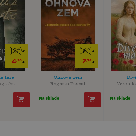
13
16
,90
,90
€
€
4
2
,90
,90
€
€
a fare
Ohňová zem
Div
 Agatha
Engman Pascal
Veronik
Na sklade
Na sklade