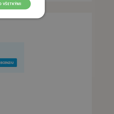
O VŠETKÝMI
RECENZIU