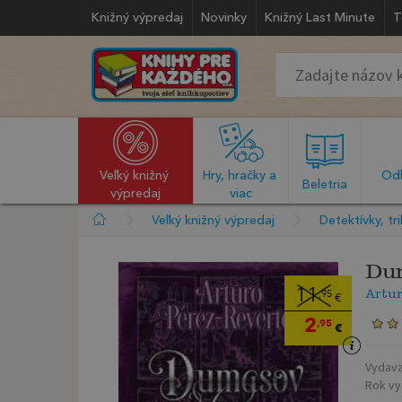
Knižný výpredaj
Novinky
Knižný Last Minute
T
Veľký knižný 
Hry, hračky a 
Odb
  Beletria  
výpredaj
viac
Veľký knižný výpredaj
Detektívky, tri
Du
Artur
11
,95
€
2
,95
€
Vydava
Rok vy