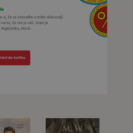
de
e si, že sa zobudíte a máte dokonalý
 na to, že nie je váš. Josie je
Angličanka, ktorá...
ridať do košíka