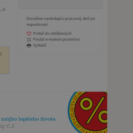
, (v
Doručíme nasledujúci pracovný deň po
expedovaní.
Pridať do obľúbených
Poslať e-mailom priateľovi
Vytlačiť
O
môjho lepšieho života
ly C.J.