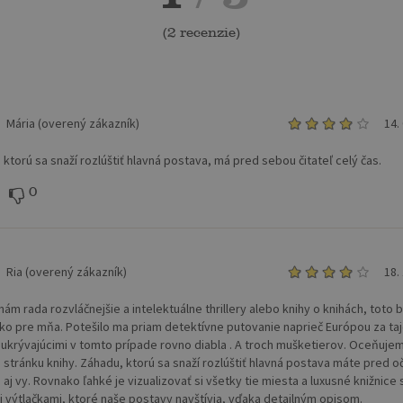
(
2 recenzie
)
Mária (overený zákazník)
14.
 ktorú sa snaží rozlúštiť hlavná postava, má pred sebou čitateľ celý čas.
0
Ria (overený zákazník)
18.
ám rada rozvláčnejšie a intelektuálne thrillery alebo knihy o knihách, toto b
ko pre mňa. Potešilo ma priam detektívne putovanie naprieč Európou za t
 ukrývajúcimi v tomto prípade rovno diabla . A troch mušketierov. Oceňuje
u stránku knihy. Záhadu, ktorú sa snaží rozlúštiť hlavná postava máte pred o
 aj vy. Rovnako ľahké je vizualizovať si všetky tie miesta a luxusné knižnice 
 výtlačkami, ktoré naše postavy navštívia, vďaka detailným opisom.