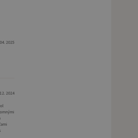
 04. 2025
 12. 2024
ol
ajomnými
m
čami
s