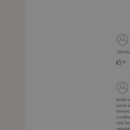
Záhadu,
0
Keďže m
kúsok a
textami
vizuáln
celý čas
cennými