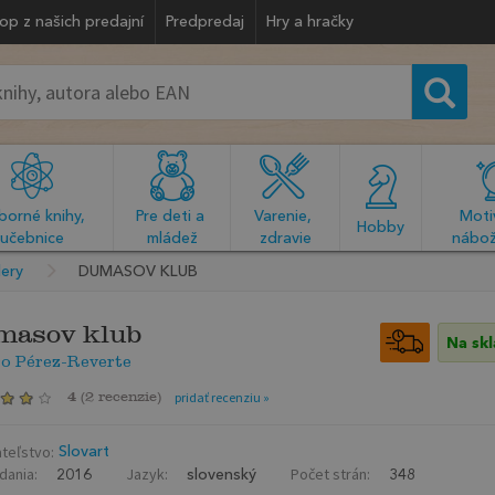
op z našich predajní
Predpredaj
Hry a hračky
orné knihy, 
Pre deti a 
Varenie, 
Motiv
  Hobby  
učebnice
mládež
zdravie
nábož
lery
DUMASOV KLUB
masov klub
Na sk
o Pérez-Reverte
4
(
2 recenzie
)
pridať recenziu »
teľstvo:
Slovart
dania:
Jazyk:
Počet strán:
2016
slovenský
348