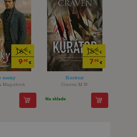
16
15
,90
,90
€
€
9
7
,95
,95
€
€
é maky
Kurátor
a Magulová
Craven M.W.
Na sklade