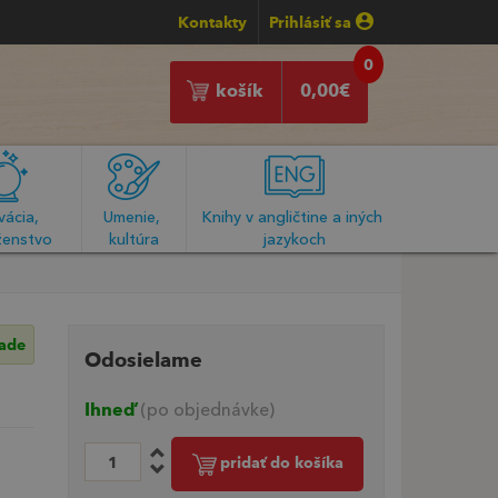
Kontakty
Prihlásiť sa
0
košík
0,00
€
ácia, 
Umenie, 
Knihy v angličtine a iných 
enstvo
kultúra
jazykoch
lade
Odosielame
Ihneď
(po objednávke)
pridať do košíka