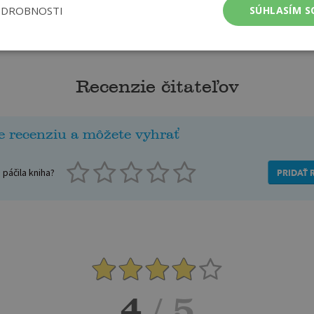
ODROBNOSTI
SÚHLASÍM S
Recenzie čitateľov
e recenziu a môžete vyhrať
páčila kniha?
PRIDAŤ 
4
/ 5