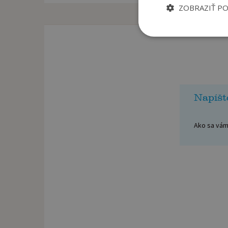
ZOBRAZIŤ P
Napíšt
Ako sa vám 