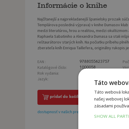
Informácie o knihe
Najčítanejší a najprekladanejší španielsky prozaik sú
Templárova posledná výprava) v knihe Dumasov klub r
medzi literatúrou, hrou a realitou, medzi okultizmom 
Raphaela Sabatiniho a Alexandra Dumasa sa stali inšp
reštaurátorov starých kníh. Na počiatku príbehu pln
zberateľa kníh Enriqua Taillefera, originálny rukopis 
EAN :
Poč
9788055623757
Katalógové číslo:
Väz
1000058
Rok vydania:
Roz
2016
Jazyk:
Hmo
slovenský
Táto webová
Táto webová lokal
pridať do košíka
našej webovej lok
zásadami používa
dostupnosť v našich predajniach
SHOW ALL PAR