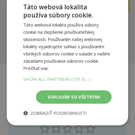
14
9
,16
,41
Táto webová lokalita
€
€
používa súbory cookie.
Táto webová lokalita používa súbory
Palculienka
Malá morská víla
cookie na zlepšenie používateľskej
Andersen Hans
Andersen Hans
skúsenosti. Používaním našej webovej
lokality vyjadrujete súhlas s používaním
Na sklade
Na sklade
všetkých súborov cookie v súlade s našimi
zásadami používania súborov cookie.
Prečítať viac
SHOW ALL PARTNERS
(1913) →
Recenzie čitateľov
SÚHLASÍM SO VŠETKÝMI
Napíšte recenziu a môžete vyhrať
ZOBRAZIŤ PODROBNOSTI
Ako sa vám páčila kniha?