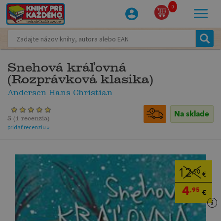
0
Snehová kráľovná
(Rozprávková klasika)
Andersen Hans Christian
Na sklade
5
(
1 recenzia
)
pridať recenziu »
12
,90
€
4
,95
€