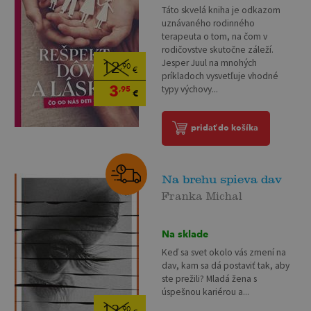
Táto skvelá kniha je odkazom
uznávaného rodinného
terapeuta o tom, na čom v
rodičovstve skutočne záleží.
Jesper Juul na mnohých
12
,90
€
príkladoch vysvetľuje vhodné
3
typy výchovy...
,95
€
pridať do košíka
Na brehu spieva dav
Franka Michal
Na sklade
Keď sa svet okolo vás zmení na
dav, kam sa dá postaviť tak, aby
ste prežili? Mladá žena s
úspešnou kariérou a...
,90