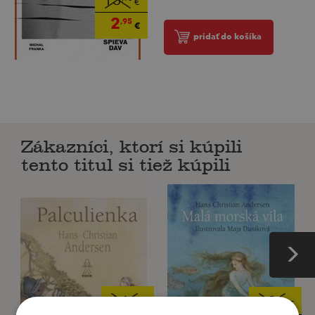
13
€
2
,95
€
pridať do košíka
Zákazníci, ktorí si kúpili
tento titul si tiež kúpili
14
9
,90
,90
€
€