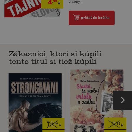
4
určený...
,95
€
pridať do košíka
Zákazníci, ktorí si kúpili
tento titul si tiež kúpili
9
13
,95
,95
€
€