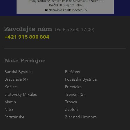
Zavolajte nám
(Po-Pia 8:00-17:00)
+421 915 800 804
Naše Predajne
Banská Bystrica
Piešťany
Bratislava (4)
Považská Bystrica
Košice
Prievidza
Liptovský Mikuláš
Trenčín (2)
Martin
Trnava
Nitra
Zvolen
Partizánske
Žiar nad Hronom