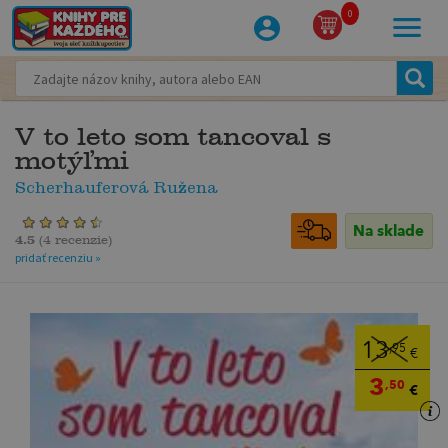
0
V to leto som tancoval s
motýľmi
Scherhauferová Ružena
Na sklade
4.5
(
4 recenzie
)
pridať recenziu »
13
,95
€
3
,50
€