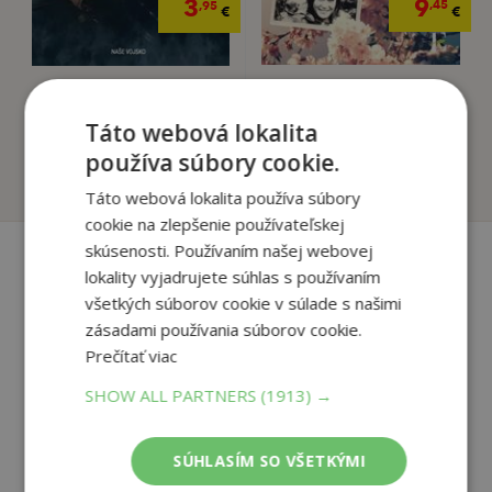
9
3
,45
,95
€
€
Starká, čo mala
Strongmani
vrtuľu v zadku
Scherhauferová Ružena
Táto webová lokalita
Scherhauferová Ružena
používa súbory cookie.
Na sklade
Na sklade
Táto webová lokalita používa súbory
cookie na zlepšenie používateľskej
skúsenosti. Používaním našej webovej
lokality vyjadrujete súhlas s používaním
Recenzie čitateľov
všetkých súborov cookie v súlade s našimi
zásadami používania súborov cookie.
Prečítať viac
Napíšte recenziu a môžete vyhrať
SHOW ALL PARTNERS
(1913) →
Ako sa vám páčila kniha?
SÚHLASÍM SO VŠETKÝMI