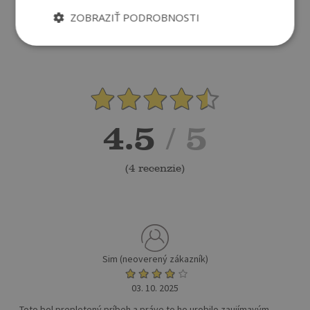
PRIDAŤ RECENZIU
ZOBRAZIŤ PODROBNOSTI
4.5
/ 5
(
4 recenzie
)
Sim (neoverený zákazník)
03. 10. 2025
Toto bol prepletený príbeh a práve to ho urobilo zaujímavým,