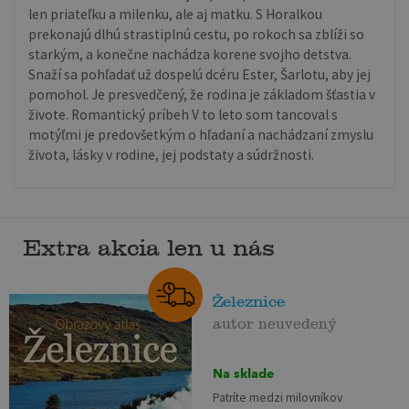
len priateľku a milenku, ale aj matku. S Horalkou
prekonajú dlhú strastiplnú cestu, po rokoch sa zblíži so
starkým, a konečne nachádza korene svojho detstva.
Snaží sa pohľadať už dospelú dcéru Ester, Šarlotu, aby jej
pomohol. Je presvedčený, že rodina je základom šťastia v
živote. Romantický príbeh V to leto som tancoval s
motýľmi je predovšetkým o hľadaní a nachádzaní zmyslu
života, lásky v rodine, jej podstaty a súdržnosti.
Extra akcia len u nás
Železnice
autor neuvedený
Na sklade
Patríte medzi milovníkov