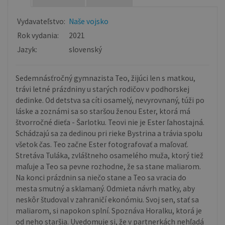
Vydavateľstvo:
Naše vojsko
Rok vydania:
2021
Jazyk:
slovenský
Sedemnásťročný gymnazista Teo, žijúci len s matkou,
trávi letné prázdniny u starých rodičov v podhorskej
dedinke. Od detstva sa cíti osamelý, nevyrovnaný, túži po
láske a zoznámi sa so staršou ženou Ester, ktorá má
štvorročné dieťa - Šarlotku. Teovi nie je Ester ľahostajná.
Schádzajú sa za dedinou pri rieke Bystrina a trávia spolu
všetok čas. Teo začne Ester fotografovať a maľovať.
Stretáva Tuláka, zvláštneho osamelého muža, ktorý tiež
maľuje a Teo sa pevne rozhodne, že sa stane maliarom.
Na konci prázdnin sa niečo stane a Teo sa vracia do
mesta smutný a sklamaný. Odmieta návrh matky, aby
neskôr študoval v zahraničí ekonómiu. Svoj sen, stať sa
maliarom, si napokon splní. Spoznáva Horalku, ktorá je
od neho staršia. Uvedomuje si, že v partnerkách nehľadá