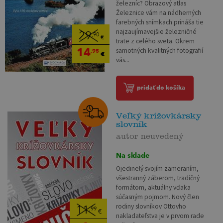
železníc? Obrazový atlas
Železnice vám na nádherných
farebných snímkach prináša tie
najzaujímavejšie železničné
29
,90
€
trate z celého sveta. Okrem
14
samotných kvalitných fotografií
,95
€
vás...
pridať do košíka
Veľký krížovkársky
slovník
autor neuvedený
Na sklade
Ojedinelý svojím zameraním,
všestranný záberom, tradičný
formátom, aktuálny vďaka
súčasným pojmom. Nový člen
rodiny slovníkov Ottovho
11
,99
€
nakladateľstva je v prvom rade