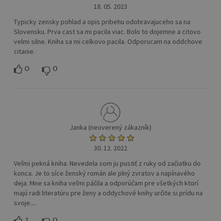
18. 05. 2023
Typicky zensky pohlad a opis pribehu odohravajuceho sa na
Slovensku. Prva cast sa mi pacila viac. Bolo to dojemne a citovo
velmi silne. Kniha sa mi celkovo pacila. Odporucam na oddchove
citanie.
0
0
Janka (neoverený zákazník)
30. 12. 2022
Veľmi pekná kniha. Nevedela som ju pustiť z ruky od začiatku do
konca. Je to síce ženský román ale plný zvratov a napínavého
deja. Mne sa kniha veľmi páčila a odporúčam pre všetkých ktorí
majú radi literatúru pre ženy a oddychové knihy určite si prídu na
svoje....
1
0