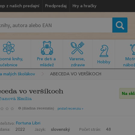
op z našich predajní
Predpredaj
Hry a hračky
orné knihy, 
Pre deti a 
Varenie, 
Motiv
  Hobby  
učebnice
mládež
zdravie
nábož
a malých školákov
ABECEDA VO VERŠÍKOCH
ceda vo veršíkoch
Na sk
čanová Emília
0
(
žiadna recenzia
)
pridať recenziu »
teľstvo:
Fortuna Libri
dania:
Jazyk:
Počet strán:
2022
slovenský
48