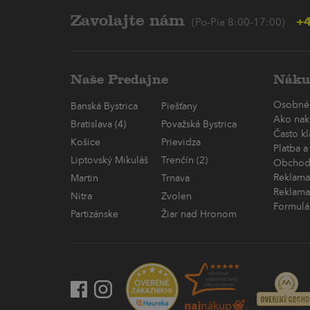
Zavolajte nám
+4
(Po-Pia 8:00-17:00)
Naše Predajne
Náku
Osobné
Banská Bystrica
Piešťany
Ako nak
Bratislava (4)
Považská Bystrica
Často k
Košice
Prievidza
Platba a
Liptovský Mikuláš
Trenčín (2)
Obchod
Reklama
Martin
Trnava
Reklama
Nitra
Zvolen
Formulá
Partizánske
Žiar nad Hronom