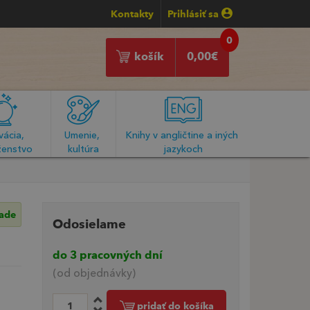
Kontakty
Prihlásiť sa
0
košík
0,00
€
ácia, 
Umenie, 
Knihy v angličtine a iných 
enstvo
kultúra
jazykoch
lade
Odosielame
do 3 pracovných dní
(od objednávky)
pridať do košíka