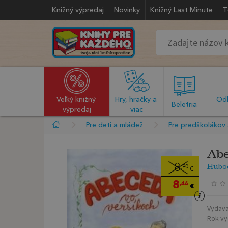
Knižný výpredaj
Novinky
Knižný Last Minute
T
Veľký knižný 
Hry, hračky a 
Odb
  Beletria  
výpredaj
viac
Pre deti a mládež
Pre predškolákov 
Abe
Hubo
8
,90
€
8
,46
€
Vydava
Rok vy