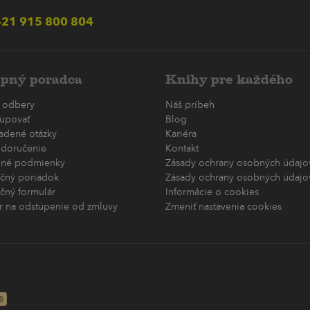
21 915 800 804
pný poradca
Knihy pre každého
 odbery
Náš príbeh
upovať
Blog
ladené otázky
Kariéra
 doručenie
Kontakt
né podmienky
Zásady ochrany osobných údajov
čný poriadok
Zásady ochrany osobných údajov
čný formulár
Informácie o cookies
r na odstúpenie od zmluvy
Zmeniť nastavenia cookies