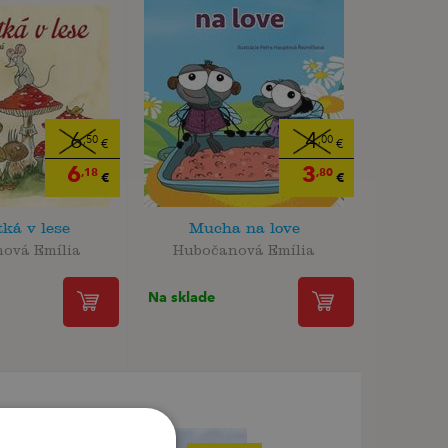
6
4
,50
,00
€
€
6
3
,18
,80
€
€
tká v lese
Mucha na love
ová Emília
Hubočanová Emília
Na sklade