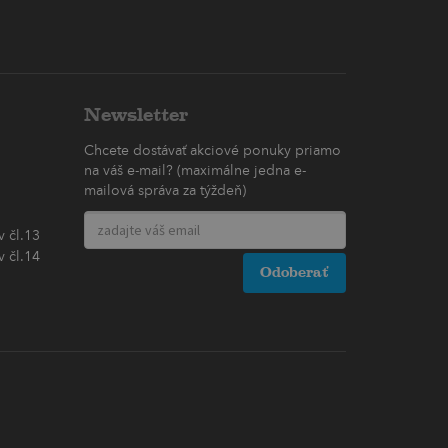
Newsletter
Chcete dostávať akciové ponuky priamo
na váš e-mail? (maximálne jedna e-
mailová správa za týždeň)
 čl.13
 čl.14
Odoberať