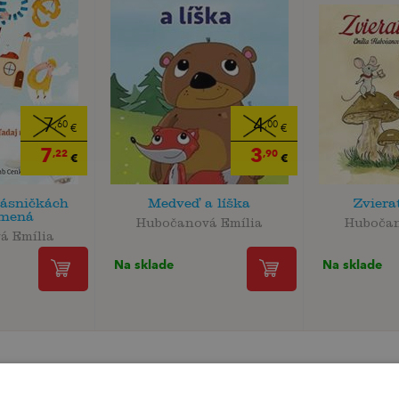
7
4
,60
,00
€
€
7
3
,22
,90
€
€
básničkách
Medveď a líška
Zviera
 mená
Hubočanová Emília
Hubočan
á Emília
Na sklade
Na sklade