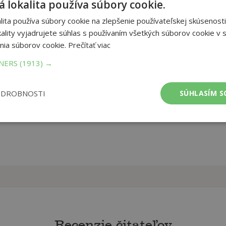
 lokalita používa súbory cookie.
lustrácie Vladimíry Vopičkovej.
ita používa súbory cookie na zlepšenie používateľskej skúsenosti
ality vyjadrujete súhlas s používaním všetkých súborov cookie v s
et strán:
nia súborov cookie.
Prečítať viac
48
ba:
Knihy viazané
TNERS
(1913) →
mer:
170x230 mm
tnosť:
281 g
ODROBNOSTI
SÚHLASÍM S
Recenzie čitateľov