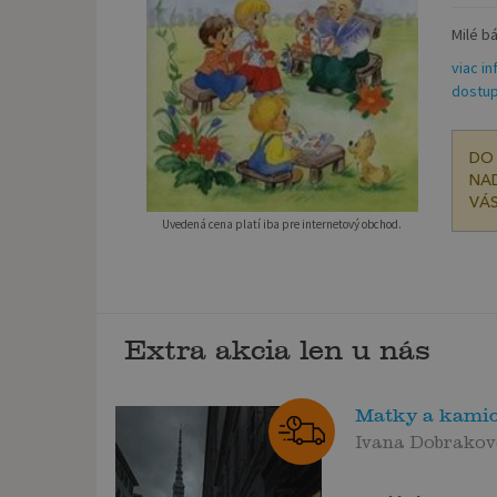
Milé bá
viac in
dostup
DO 
NAD
VÁS
Uvedená cena platí iba pre internetový obchod.
Extra akcia len u nás
Matky a kamio
Ivana Dobrako