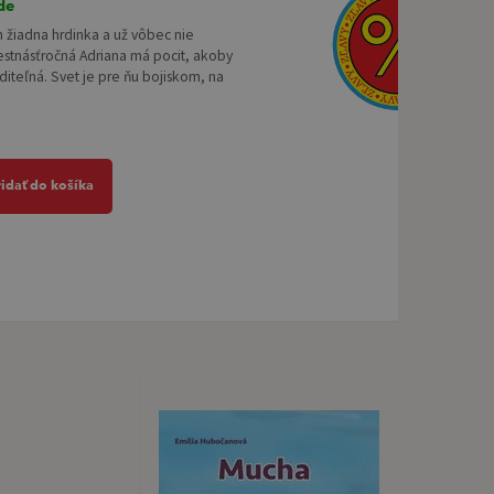
de
om žiadna hrdinka a už vôbec nie
estnásťročná Adriana má pocit, akoby
diteľná. Svet je pre ňu bojiskom, na
ridať do košíka