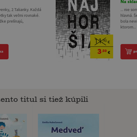
Na skla
venky, 2 Talianky. Každá
... nie s
etky tak veľmi rovnaké.
hlavná. Š
ižke prelínajú,
bola nevi
ktorom...
11
,90
€
3
,50
ka
p
€
ento titul si tiež kúpili