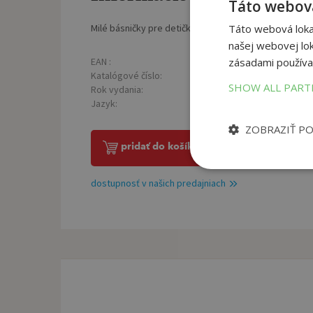
Táto webová
Milé básničky pre detičky, ktoré sprevádzajú veselé i
Táto webová lokal
našej webovej lok
EAN :
Poč
zásadami používa
9788057302933
Katalógové číslo:
Väz
1027472
SHOW ALL PAR
Rok vydania:
Roz
2022
Jazyk:
Hmo
slovenský
ZOBRAZIŤ P
pridať do košíka
dostupnosť v našich predajniach