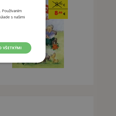
8
,90
€
. Používaním
8
,46
€
úlade s našimi
O VŠETKÝMI