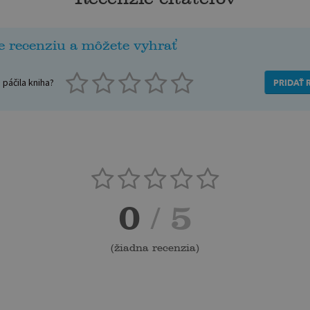
e recenziu a môžete vyhrať
páčila kniha?
PRIDAŤ 
0
/ 5
(
žiadna recenzia
)