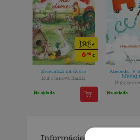
10
,90
€
6
,95
€
Zvieratká na dvore
Abeceda: V 
hľadaj
Hubočanová Emília
Hubočanov
Na sklade
Na sklade
Informácie o knihe