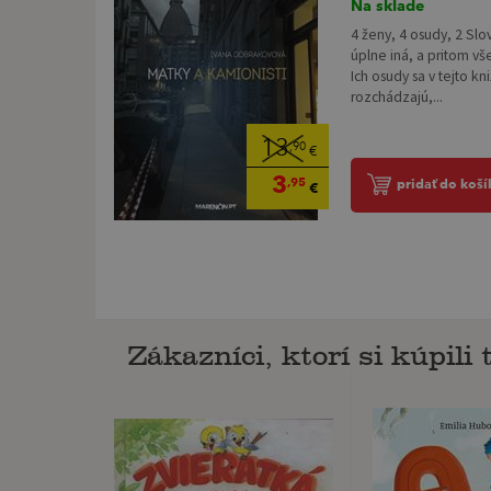
Na sklade
4 ženy, 4 osudy, 2 Slo
úplne iná, a pritom vš
Ich osudy sa v tejto kn
rozchádzajú,...
13
,90
€
3
,95
pridať do koší
€
Zákazníci, ktorí si kúpili t