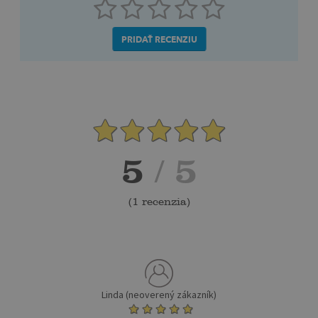
PRIDAŤ RECENZIU
5
/ 5
(
1 recenzia
)
Linda (neoverený zákazník)