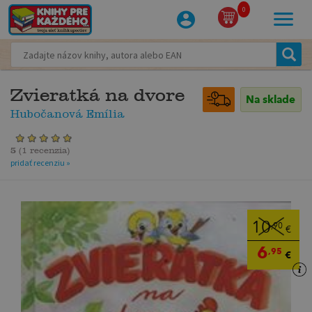
0
Zvieratká na dvore
Na sklade
Hubočanová Emília
5
(
1 recenzia
)
pridať recenziu »
10
,90
€
6
,95
€