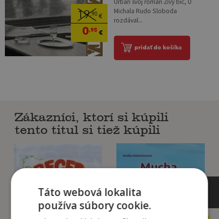
Urban svoj román Živý bič, U
Michala Rudo Sloboda
19
,90
€
rozdával...
0
,95
€
pridať do košíka
Zákazníci, ktorí si kúpili
tento titul si tiež kúpili
Táto webová lokalita
používa súbory cookie.