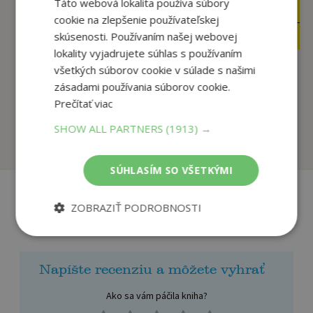
Táto webová lokalita používa súbory
8
4
,90
,00
€
€
cookie na zlepšenie používateľskej
8
3
,46
,80
skúsenosti. Používaním našej webovej
€
€
lokality vyjadrujete súhlas s používaním
všetkých súborov cookie v súlade s našimi
zásadami používania súborov cookie.
Abeceda vo veršíkoch
Mucha na love
Prečítať viac
Hubočanová Emília
Hubočanová Emília
SHOW ALL PARTNERS
(1913) →
Na sklade
Na sklade
SÚHLASÍM SO VŠETKÝMI
ZOBRAZIŤ PODROBNOSTI
Recenzie čitateľov
Napíšte recenziu a môžete vyhrať
Ako sa vám páčila kniha?