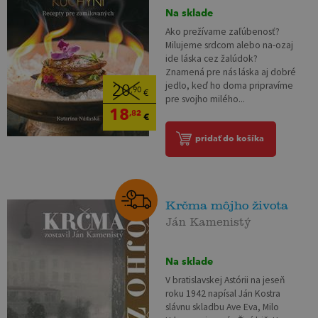
Na sklade
Ako prežívame zaľúbenosť?
Milujeme srdcom alebo na-ozaj
ide láska cez žalúdok?
Znamená pre nás láska aj dobré
jedlo, keď ho doma pripravíme
20
,90
€
pre svojho milého...
18
,82
€
pridať do košíka
Krčma môjho života
Ján Kamenistý
Na sklade
V bratislavskej Astórii na jeseň
roku 1942 napísal Ján Kostra
slávnu skladbu Ave Eva, Milo