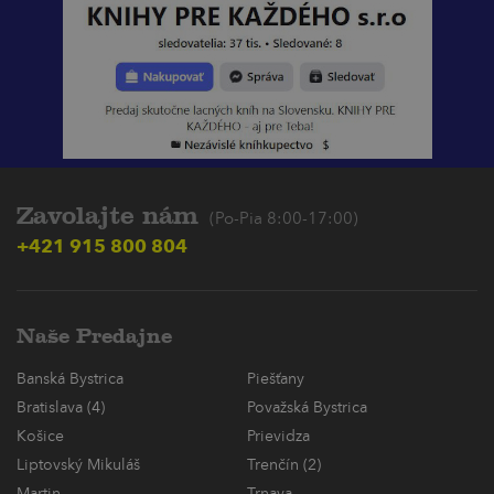
Zavolajte nám
(Po-Pia 8:00-17:00)
+421 915 800 804
Naše Predajne
Banská Bystrica
Piešťany
Bratislava (4)
Považská Bystrica
Košice
Prievidza
Liptovský Mikuláš
Trenčín (2)
Martin
Trnava