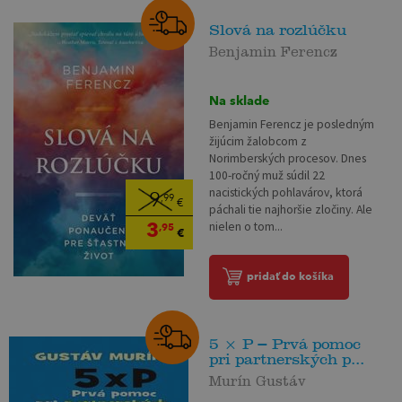
Slová na rozlúčku
Benjamin Ferencz
Na sklade
Benjamin Ferencz je posledným
žijúcim žalobcom z
Norimberských procesov. Dnes
100-ročný muž súdil 22
nacistických pohlavárov, ktorá
9
,99
€
páchali tie najhoršie zločiny. Ale
3
nielen o tom...
,95
€
pridať do košíka
5 × P – Prvá pomoc
pri partnerských p...
Murín Gustáv