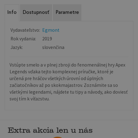
Info
Dostupnosť
Parametre
Vydavateľstvo:
Egmont
Rok vydania:
2019
Jazyk:
slovenčina
Vstúpte smelo a v plnej zbroji do fenomenálnej hry Apex
Legends vďaka tejto komplexnej príručke, ktoré je
určená pre hráčov všetkých úrovní od úplných
začiatočníkov až po skokmajastrov. Zoznámite sa so
všetkými legendami, nájdete tu tipy a návody, ako doviesť
svoj tím k víťazstvu.
Extra akcia len u nás