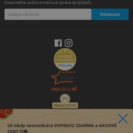
(maximálne jedna e-mailová správa za týždeň)
Odoberať
Už nikdy nezmeškáte DOPRAVU ZDARMA a AKCIOVÉ
CENY 🙂📚