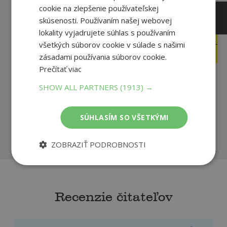
cookie na zlepšenie používateľskej
skúsenosti. Používaním našej webovej
lokality vyjadrujete súhlas s používaním
11
,99
€
6
všetkých súborov cookie v súlade s našimi
,99
€
11
,39
€
zásadami používania súborov cookie.
4
,95
€
Prečítať viac
SHOW ALL PARTNERS
(1913) →
Labková patrola -
My Little Pony - Urob
Adventná škrabacia
si radosť
...
SÚHLASÍM SO VŠETKÝMI
kolektiv
kolektiv
Na sklade
Na sklade
ZOBRAZIŤ PODROBNOSTI
Recenzie čitateľov