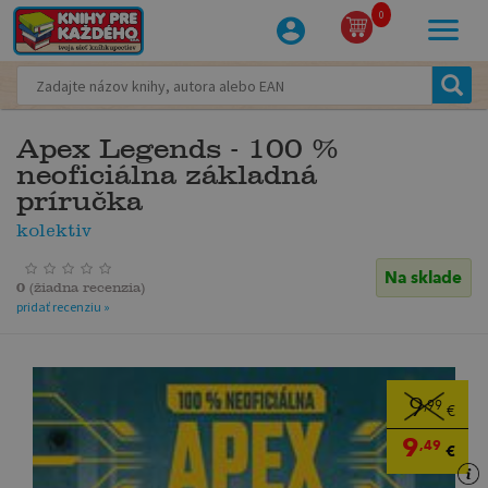
0
Apex Legends - 100 %
neoficiálna základná
príručka
kolektiv
Na sklade
0
(
žiadna recenzia
)
pridať recenziu »
9
,99
€
9
,49
€