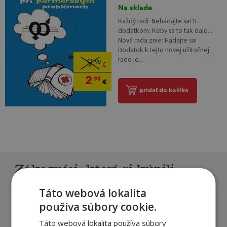
Na sklade
Každý radí: Nehádajte sa! S
dodatkom: Keby sa to tak dalo...
Nová rada znie: Hádajte sa!
Dodatok k tejto novej užitočnej
rade je...
9
,90
€
2
,95
€
pridať do košíka
Zákazníci, ktorí si kúpili
tento titul si tiež kúpili
Táto webová lokalita
používa súbory cookie.
Táto webová lokalita používa súbory