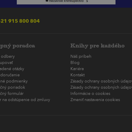
21 915 800 804
pný poradca
Knihy pre každého
 odbery
Náš príbeh
upovať
Blog
ladené otázky
Kariéra
 doručenie
Kontakt
né podmienky
Zásady ochrany osobných údajov
čný poriadok
Zásady ochrany osobných údajov
čný formulár
Informácie o cookies
r na odstúpenie od zmluvy
Zmeniť nastavenia cookies