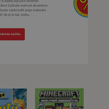
e si vlastný štýl pod vedením
nálov! Začínate maľovať akvarelom
chcete zdokonaliť svoje maliarske
? Ak je to tak, kniha...
ridať do košíka