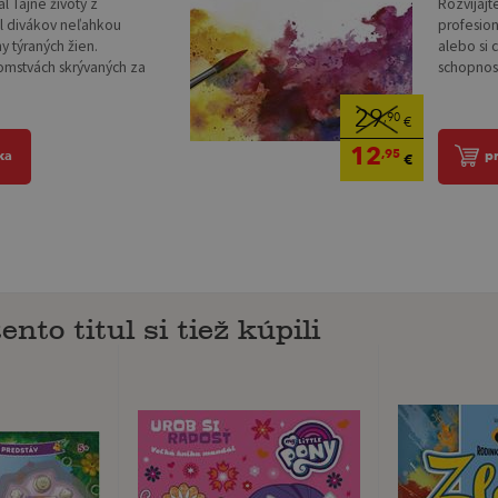
l Tajné životy z
Rozvíjajt
l divákov neľahkou
profesio
y týraných žien.
alebo si 
jomstvách skrývaných za
schopnosti
29
,90
€
12
,95
ka
p
€
ento titul si tiež kúpili