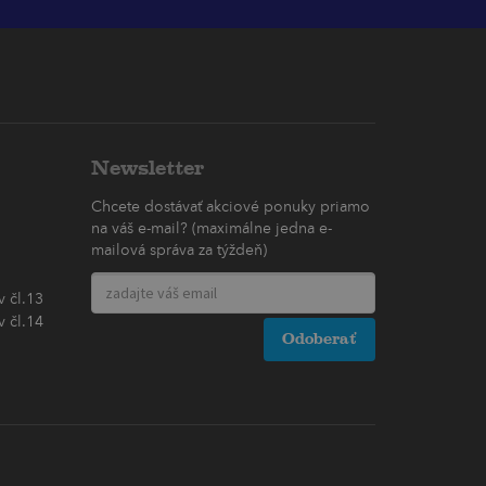
Newsletter
Chcete dostávať akciové ponuky priamo
na váš e-mail? (maximálne jedna e-
mailová správa za týždeň)
 čl.13
 čl.14
Odoberať