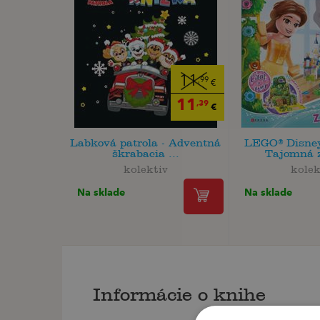
11
,99
€
11
,39
€
Labková patrola - Adventná
LEGO® Disney
škrabacia ...
Tajomná 
kolektiv
kolek
Na sklade
Na sklade
Informácie o knihe