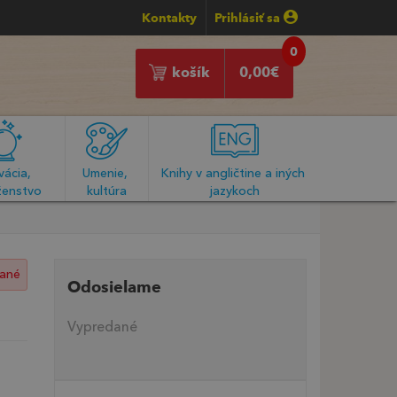
Kontakty
Prihlásiť sa
0
košík
0,00
€
ácia, 
Umenie, 
Knihy v angličtine a iných 
enstvo
kultúra
jazykoch
ané
Odosielame
Vypredané