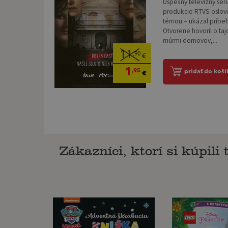
Úspešný televízny seriá
produkcie RTVS oslovi
témou – ukázal príbeh
Otvorene hovoril o ta
múrmi domovov,...
11
,90
€
1
,95
pridať do koší
€
Zákazníci, ktorí si kúpili t