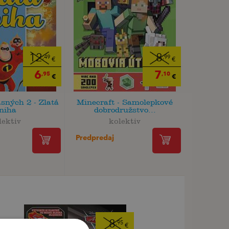
12
8
,49
,99
€
€
6
7
,95
,10
€
€
sných 2 - Zlatá
Minecraft - Samolepkové
niha
dobrodružstvo...
lektiv
kolektiv
Predpredaj
8
,95
€