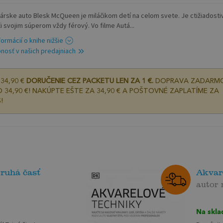
árske auto Blesk McQueen je miláčikom detí na celom svete. Je ctižiadosti
či svojim súperom vždy férový. Vo filme Autá...
formácií o knihe nižšie
nosť v našich predajniach
34,90 €
DORUČENIE CEZ PACKETU LEN ZA 1 €.
DOPRAVA ZADARM
 34,90 €! NAKÚPTE EŠTE ZA 34,90 € A POŠTOVNÉ ZAPLATÍME ZA
!
Druhá časť
Akvar
autor
Na skla