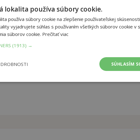
 celom svete. Je ctižiadostivý, ale voči svojim súperom vždy
 lokalita používa súbory cookie.
usí vyriešiť otázku, či sa dokáže vyrovnať autám novej generácie,
 V týchto pevných doskách nájdu deti knižku s pútavým príbehom
ita používa súbory cookie na zlepšenie používateľskej skúsenosti
ality vyjadrujete súhlas s používaním všetkých súborov cookie v s
nia súborov cookie.
Prečítať viac
et
38
án:
TNERS
(1913) →
viazaná s poťahom z iného
ba:
materiálu
mer:
285x295 mm
ODROBNOSTI
SÚHLASÍM S
tnosť:
600 g