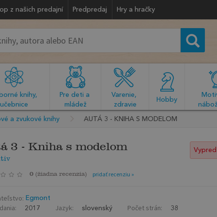
op z našich predajní
Predpredaj
Hry a hračky
orné knihy, 
Pre deti a 
Varenie, 
Motiv
  Hobby  
učebnice
mládež
zdravie
nábož
vé a zvukové knihy
AUTÁ 3 - KNIHA S MODELOM
á 3 - Kniha s modelom
Vypred
tiv
0
(
žiadna recenzia
)
pridať recenziu »
teľstvo:
Egmont
dania:
Jazyk:
Počet strán:
2017
slovenský
38