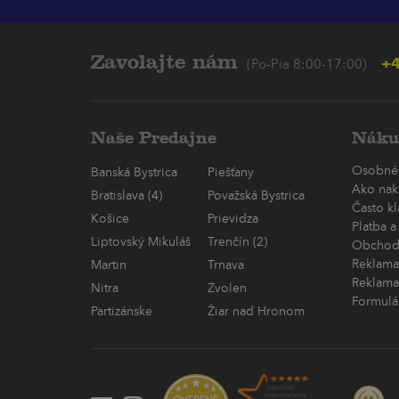
Zavolajte nám
+4
(Po-Pia 8:00-17:00)
Naše Predajne
Náku
Osobné
Banská Bystrica
Piešťany
Ako nak
Bratislava (4)
Považská Bystrica
Často k
Košice
Prievidza
Platba a
Liptovský Mikuláš
Trenčín (2)
Obchod
Reklama
Martin
Trnava
Reklama
Nitra
Zvolen
Formulá
Partizánske
Žiar nad Hronom