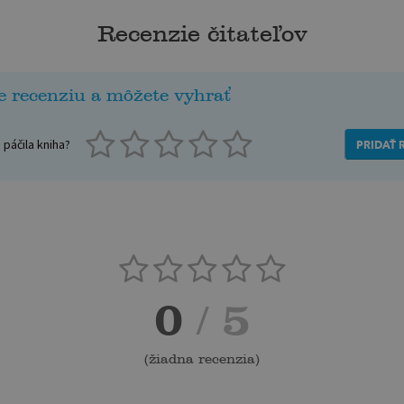
Recenzie čitateľov
e recenziu a môžete vyhrať
páčila kniha?
PRIDAŤ 
0
/ 5
(
žiadna recenzia
)