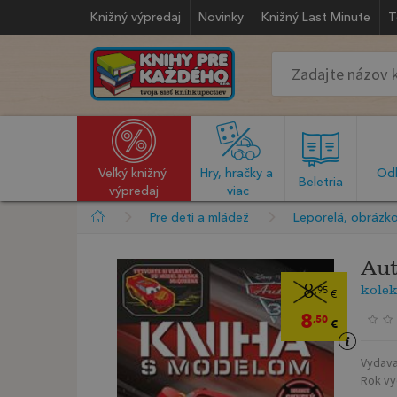
Knižný výpredaj
Novinky
Knižný Last Minute
T
Veľký knižný 
Hry, hračky a 
Odb
  Beletria  
výpredaj
viac
Pre deti a mládež
Leporelá, obrázko
Aut
kolek
8
,95
€
8
,50
€
Vydava
Rok vy