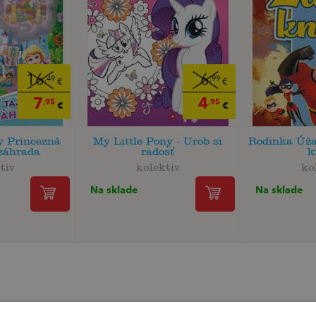
16
6
,49
,99
€
€
7
4
,95
,95
€
€
 Princezná
My Little Pony - Urob si
Rodinka Úža
záhrada
radosť
k
tiv
kolektiv
ko
Na sklade
Na sklade