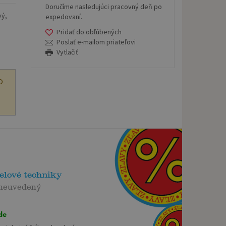
Doručíme nasledujúci pracovný deň po
vý,
expedovaní.
Pridať do obľúbených
Poslať e-mailom priateľovi
Vytlačiť
O
elové techniky
 neuvedený
de