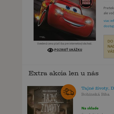
Pretek
ale vo
viac in
dostup
DO 
Uvedená cena platí iba pre internetový obchod.
NAD
POZRIEŤ UKÁŽKU
VÁS
Extra akcia len u nás
Tajné životy, 
Bohinská Biba
Na sklade