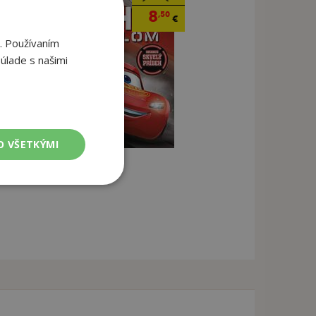
8
,50
€
. Používaním
úlade s našimi
O VŠETKÝMI