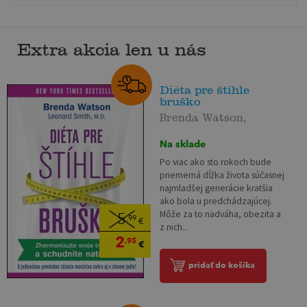
Extra akcia len u nás
Diéta pre štíhle
bruško
Brenda Watson,
Na sklade
Po viac ako sto rokoch bude
priemerná dĺžka života súčasnej
najmladšej generácie kratšia
ako bola u predchádzajúcej.
Môže za to nadváha, obezita a
5
,99
€
z nich...
2
,95
€
pridať do košíka