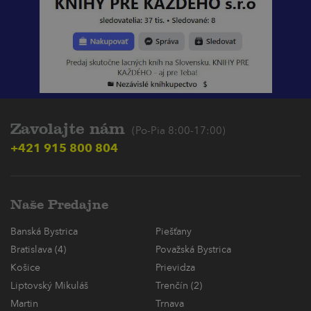
Zavolajte nám
(Po-Pia 8:00-17:00)
+421 915 800 804
Naše Predajne
Banská Bystrica
Piešťany
Bratislava (4)
Považská Bystrica
Košice
Prievidza
Liptovský Mikuláš
Trenčín (2)
Martin
Trnava