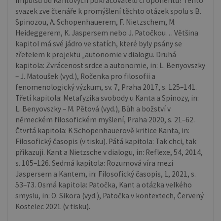
impulsů od Kantových pokračovatelů či oponentů? Tento
svazek zve čtenáře k promýšlení těchto otázek spolu s B.
Spinozou, A. Schopenhauerem, F. Nietzschem, M.
Heideggerem, K. Jaspersem nebo J. Patočkou… Většina
kapitol má své jádro ve statích, které byly psány se
zřetelem k projektu „autonomie v dialogu. Druhá
kapitola: Zvrácenost srdce a autonomie, in: L. Benyovszky
– J. Matoušek (vyd.), Ročenka pro filosofii a
fenomenologický výzkum, sv. 7, Praha 2017, s. 125–141.
Třetí kapitola: Metafyzika svobody u Kanta a Spinozy, in:
L. Benyovszky – M. Pětová (vyd.), Bůh a božství v
německém filosofickém myšlení, Praha 2020, s. 21–62.
Čtvrtá kapitola: K Schopenhauerově kritice Kanta, in:
Filosofický časopis (v tisku). Pátá kapitola: Tak chci, tak
přikazuji. Kant a Nietzsche v dialogu, in: Reflexe, 54, 2014,
s. 105–126. Sedmá kapitola: Rozumová víra mezi
Jaspersem a Kantem, in: Filosofický časopis, 1, 2021, s.
53–73. Osmá kapitola: Patočka, Kant a otázka velkého
smyslu, in: O. Sikora (vyd.), Patočka v kontextech, Červený
Kostelec 2021 (v tisku).