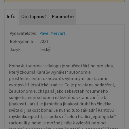
Info
Dostupnosť
Parametre
Vydavateľstvo:
Pavel Mervart
Rok vydania:
2021
Jazyk:
český
Kniha Autonomie v dialogu je součástí širšího projektu,
který zkoumá Kantův „vynález“ autonomie
prostřednictvím rozhovorů s vybranými postavami
evropské filosofické tradice. Co je pravdy na podezření,
že autonomie, chápaná jako sebevztah rozumného
subjektu, není schopna náležitého vztahování se k
jinakosti – ať už je jí míněna jinakost druhého člověka,
světa či jinakost boha? Je nutno tuto základní Kantovu
myšlenku opustit, a spolu s ní celou tradici „egologické“
racionality, nebo je možné ji nějak vylepšit pomocí