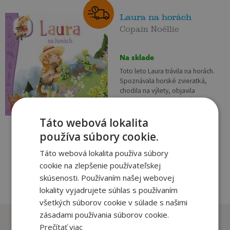
Laura na horách
Copain Noéllie
Na sklade
Toto leto Laura trávila na horách.
Spoznávala horské zvieratká,
chodila na výlety, objavila
lanový park i bobovú dráhu,
prešla po visutom moste, ba...
8
,90
€
Táto webová lokalita
8
,55
€
používa súbory cookie.
pridať do košíka
Táto webová lokalita používa súbory
cookie na zlepšenie používateľskej
skúsenosti. Používaním našej webovej
lokality vyjadrujete súhlas s používaním
všetkých súborov cookie v súlade s našimi
zásadami používania súborov cookie.
Zákazníci, ktorí si kúpili
Prečítať viac