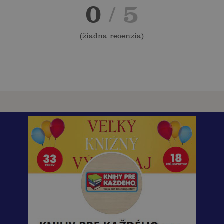
0
/ 5
(
žiadna recenzia
)