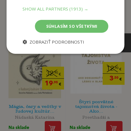
tento titul si tiež kúpili
SHOW ALL PARTNERS
(1913) →
SÚHLASÍM SO VŠETKÝMI
ZOBRAZIŤ PODROBNOSTI
12
,90
€
32
,90
€
3
,50
€
19
,95
€
Štyri posvätné
Mágia, čary a veštby v
tajomstvá života -
ľudovej kultúr...
Ako...
Nádaská Katarína
Preethadži a
Na sklade
Na sklade