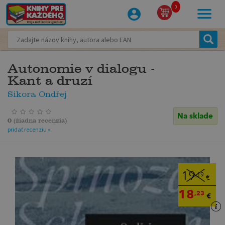
0
Autonomie v dialogu -
Kant a druzí
Sikora Ondřej
Na sklade
0
(
žiadna recenzia
)
pridať recenziu »
19
,19
€
18
,23
€