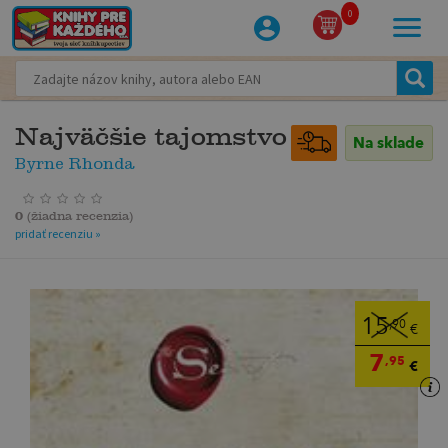
0
Najväčšie tajomstvo
Na sklade
Byrne Rhonda
0
(
žiadna recenzia
)
pridať recenziu »
15
,90
€
7
,95
€