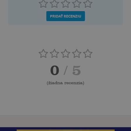
PRIDAŤ RECENZIU
0
/ 5
(
žiadna recenzia
)