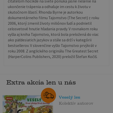
čitateľom hocikde na svete ponúka jasné riešenie na
ukončenie trápenia a odhaľuje im cestu k životu v
skutočnom šťastí. Rhonda Byrne je autorkou
dokumentárneho filmu Tajomstvo (The Secret) z roku
2006, ktorý zmenil životy miliónov ľudí a podnietil
celosvetové hnutie hľadania pravdy. V rovnakom roku
vyšla aj kniha Tajomstvo, ktorá bola preložená do viac
ako päťdesiatich jazykov a stále sa drží v kategórii
bestsellerov. V slovenčine vyšlo Tajomstvo prvýkrát v
roku 2008. Z anglického originálu The Greatest Secret
(HarperColins Publishers, 2020) preložil Štefan Kočiš.
Extra akcia len u nás
Veselý les
Kolektív autorov