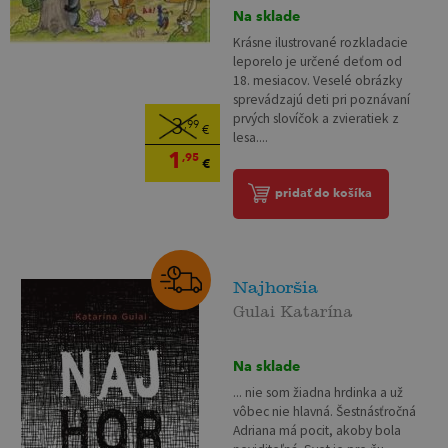
Na sklade
Krásne ilustrované rozkladacie
leporelo je určené deťom od
18. mesiacov. Veselé obrázky
sprevádzajú deti pri poznávaní
prvých slovíčok a zvieratiek z
3
,99
€
lesa....
1
,95
€
pridať do košíka
Najhoršia
Gulai Katarína
Na sklade
... nie som žiadna hrdinka a už
vôbec nie hlavná. Šestnásťročná
Adriana má pocit, akoby bola