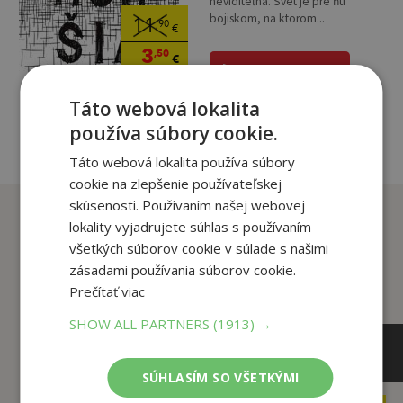
neviditeľná. Svet je pre ňu
bojiskom, na ktorom...
11
,90
€
3
,50
€
pridať do košíka
Táto webová lokalita
používa súbory cookie.
Táto webová lokalita používa súbory
cookie na zlepšenie používateľskej
skúsenosti. Používaním našej webovej
Zákazníci, ktorí si kúpili
lokality vyjadrujete súhlas s používaním
tento titul si tiež kúpili
všetkých súborov cookie v súlade s našimi
zásadami používania súborov cookie.
Prečítať viac
SHOW ALL PARTNERS
(1913) →
SÚHLASÍM SO VŠETKÝMI