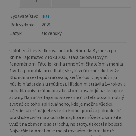
Vydavateľstvo:
Ikar
Rok vydania:
2021
Jazyk:
slovenský
Obľúbená bestsellerová autorka Rhonda Byrne sa po
knihe Tajomstvo v roku 2006 stala celosvetovým
fenoménom. Táto jej kniha mnohým čitateľom zmenila
život a pomohla im odhaliť skrytú vnútornú silu. Lenže
Rhondina cesta pokračovala, keďže čosi v jej vnútri ju
nútilo hľadať ďalšiu múdrosť. Hľadaním strávila 14 rokov a
odhalila univerzálnu pravdu, ktorú obsahujú nasledujúce
strany. Najväčšie tajomstvo vezme čitateľa poza hmotný
svet až do toho spirituálneho, kde je možné všetko.
Učenie, ktoré nájdete v tejto knihe, ponúka jednoduché
praktické cvičenia a odhalenia, ktoré môžete okamžite
využiť na zbavenie sa strachu, neistoty, úzkosti a bolesti.
Najväčšie tajomstvo je majstrovským dielom, ktoré