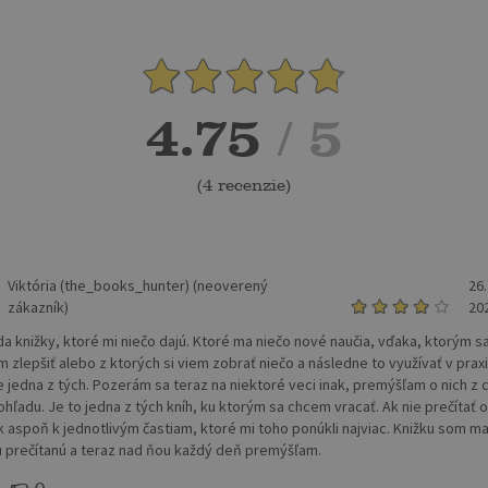
4.75
/ 5
(
4 recenzie
)
Viktória (the_books_hunter) (neoverený
26.
zákazník)
20
a knižky, ktoré mi niečo dajú. Ktoré ma niečo nové naučia, vďaka, ktorým s
 zlepšiť alebo z ktorých si viem zobrať niečo a následne to využívať v praxi
je jedna z tých. Pozerám sa teraz na niektoré veci inak, premýšľam o nich z
ohľadu. Je to jedna z tých kníh, ku ktorým sa chcem vracať. Ak nie prečítať 
ak aspoň k jednotlivým častiam, ktoré mi toho ponúkli najviac. Knižku som ma
u prečítanú a teraz nad ňou každý deň premýšľam.