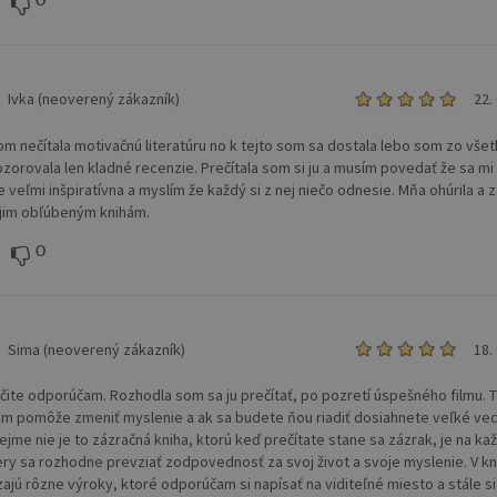
0
Ivka (neoverený zákazník)
22.
om nečítala motivačnú literatúru no k tejto som sa dostala lebo som zo vše
ozorovala len kladné recenzie. Prečítala som si ju a musím povedať že sa mi
je veľmi inšpiratívna a myslím že každý si z nej niečo odnesie. Mňa ohúrila a z
jim obľúbeným knihám.
0
Sima (neoverený zákazník)
18.
rčite odporúčam. Rozhodla som sa ju prečítať, po pozretí úspešného filmu. 
ám pomôže zmeniť myslenie a ak sa budete ňou riadiť dosiahnete veľké vec
jme nie je to zázračná kniha, ktorú keď prečítate stane sa zázrak, je na k
ery sa rozhodne prevziať zodpovednosť za svoj život a svoje myslenie. V kn
ajú rôzne výroky, ktoré odporúčam si napísať na viditeľné miesto a stále si