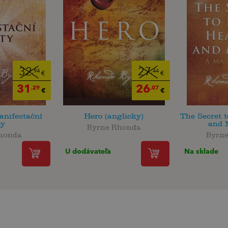
32
27
,94
,44
€
€
31
26
,29
,07
€
€
anifestační
Hero (anglicky)
The Secret t
ty
and 
Byrne Rhonda
honda
Byrn
U dodávateľa
Na sklade