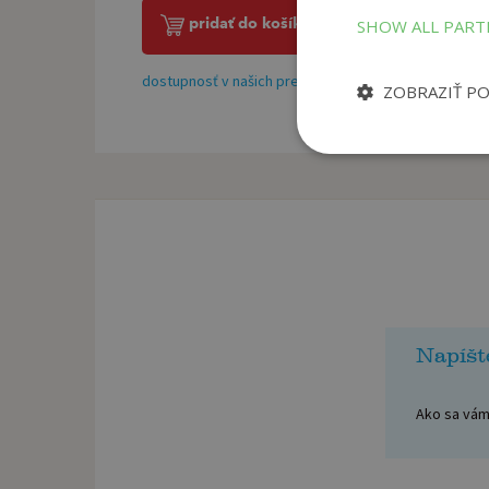
pridať do košíka
SHOW ALL PAR
dostupnosť v našich predajniach
ZOBRAZIŤ P
Napíšt
Ako sa vám 