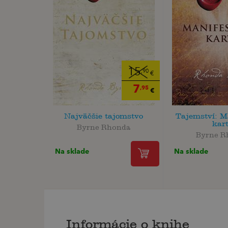
15
,90
€
7
,95
€
Najväčšie tajomstvo
Tajemství: M
kar
Byrne Rhonda
Byrne R
Na sklade
Na sklade
Informácie o knihe