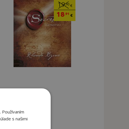
19
,90
€
18
,91
€
. Používaním
úlade s našimi