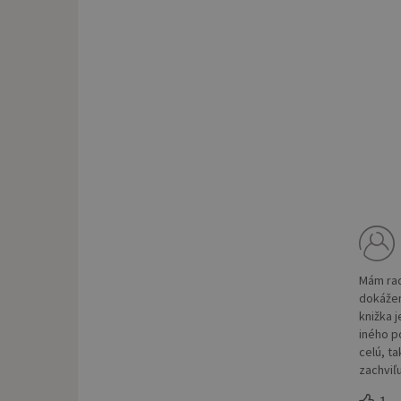
Mám rad
dokážem
knižka 
iného p
celú, t
zachviľ