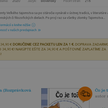
dania:
Jazyk:
Počet strán:
2020
slovenský
216
ty Veľkého tajomstva sa po stáročia vynárali v ústnej tradícii, v literatúre 
nských či filozofických dielach. Po prvý raz sa všetky zlomky Tajomstva...
formácií o knihe nižšie
nosť v našich predajniach
34,90 €
DORUČENIE CEZ PACKETU LEN ZA 1 €.
DOPRAVA ZADARM
 34,90 €! NAKÚPTE EŠTE ZA 34,90 € A POŠTOVNÉ ZAPLATÍME ZA
!
ra (Rozprávková
Čo je 
autor