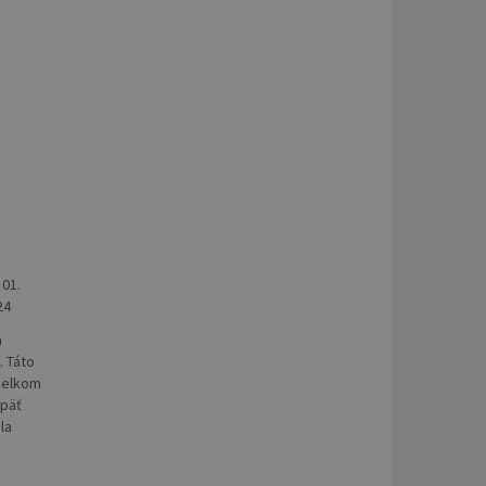
 01.
24
a
. Táto
 celkom
opäť
la