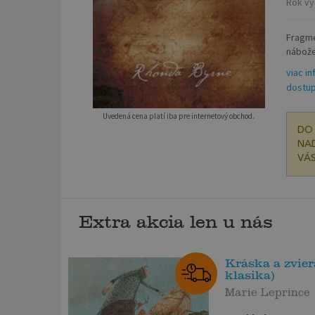
Rok vy
Fragmen
nábože
viac in
dostup
Uvedená cena platí iba pre internetový obchod.
DO 
NAD
VÁS
Extra akcia len u nás
Kráska a zvie
klasika)
Marie Leprince