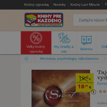
Knižný výpredaj
Novinky
Knižný Last Minute
T
Veľký knižný 
Hry, hračky a 
Odb
  Beletria  
výpredaj
viac
Motivácia, psychológia, náboženstvo
Taj
vyd
19
,90
€
Byrn
18
,91
€
Vydava