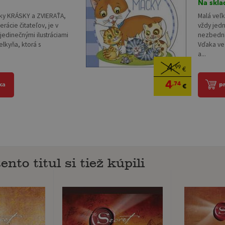
Na skla
Malá veľk
sky KRÁSKY a ZVIERAŤA,
vždy jedn
erácie čitateľov, je v
nezbední
jedinečnými ilustráciami
Vďaka ve
lkyňa, ktorá s
a...
4
,99
€
4
,74
p
ka
€
ento titul si tiež kúpili