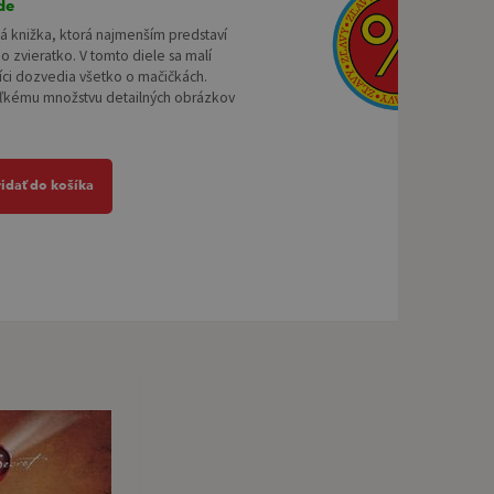
de
á knižka, ktorá najmenším predstaví
o zvieratko. V tomto diele sa malí
ci dozvedia všetko o mačičkách.
ľkému množstvu detailných obrázkov
ridať do košíka