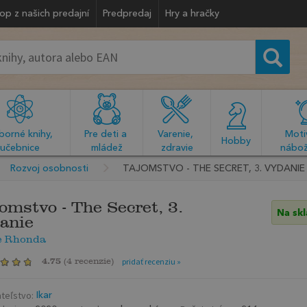
op z našich predajní
Predpredaj
Hry a hračky
orné knihy, 
Pre deti a 
Varenie, 
Motiv
  Hobby  
učebnice
mládež
zdravie
nábož
Rozvoj osobnosti
TAJOMSTVO - THE SECRET, 3. VYDANIE
omstvo - The Secret, 3.
Na sk
anie
e Rhonda
4.75
(
4 recenzie
)
pridať recenziu »
teľstvo:
Ikar