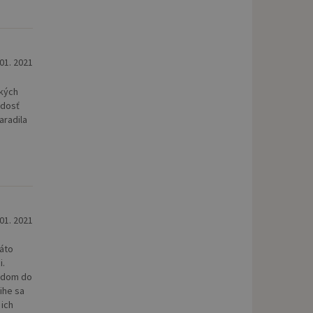
 01. 2021
tkých
 dosť
aradila
 01. 2021
Táto
i.
aždom do
ihe sa
 ich