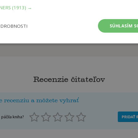
TNERS
(1913) →
ODROBNOSTI
SÚHLASÍM S
Recenzie čitateľov
e recenziu a môžete vyhrať
páčila kniha?
PRIDAŤ 