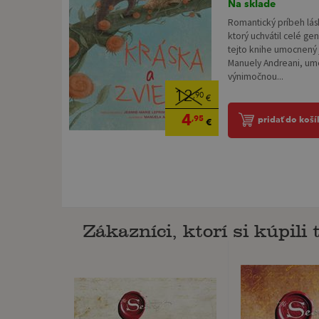
Na sklade
Romantický príbeh lá
ktorý uchvátil celé gen
tejto knihe umocnený 
Manuely Andreani, ume
výnimočnou...
12
,90
€
4
,95
pridať do koší
€
Zákazníci, ktorí si kúpili t