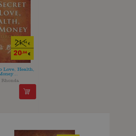
21
,94
€
20
,84
€
o Love, Health,
Money...
e Rhonda