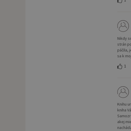
1
Nikdy s
strán p
páčila, 
sa k mo
1
Knihu u
kniha V
Samozre
akej mi
nachádz