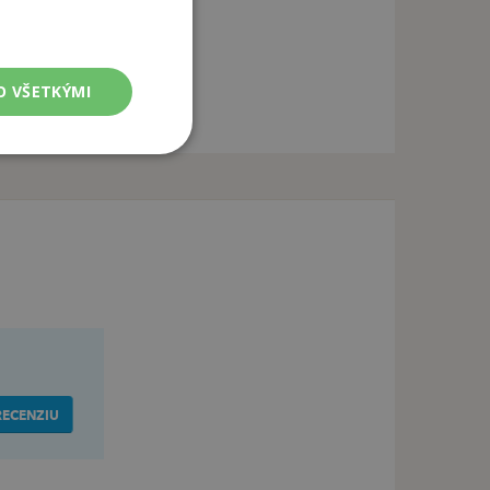
O VŠETKÝMI
RECENZIU