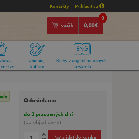
Kontakty
Prihlásiť sa
0
košík
0,00
€
ácia, 
Umenie, 
Knihy v angličtine a iných 
enstvo
kultúra
jazykoch
lade
Odosielame
do 3 pracovných dní
(od objednávky)
pridať do košíka