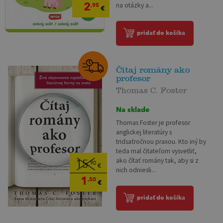
2
na otázky a...
,95
€
pridať do košíka
Čítaj romány ako
profesor
Thomas C. Foster
Na sklade
Thomas Foster je profesor
anglickej literatúry s
tridsaťročnou praxou. Kto iný by
teda mal čitateľom vysvetliť,
ako čítať romány tak, aby si z
15
,90
€
nich odniesli...
1
,50
€
pridať do košíka