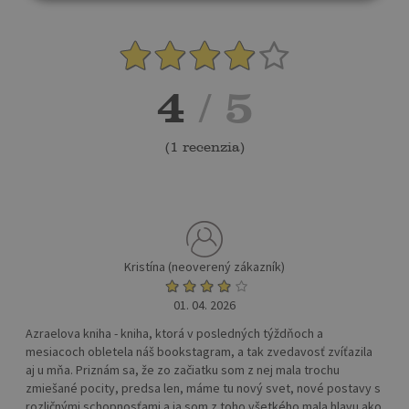
4
/ 5
(
1 recenzia
)
Kristína (neoverený zákazník)
01. 04. 2026
Azraelova kniha - kniha, ktorá v posledných týždňoch a
mesiacoch obletela náš bookstagram, a tak zvedavosť zvíťazila
aj u mňa. Priznám sa, že zo začiatku som z nej mala trochu
zmiešané pocity, predsa len, máme tu nový svet, nové postavy s
rozličnými schopnosťami a ja som z toho všetkého mala hlavu ako