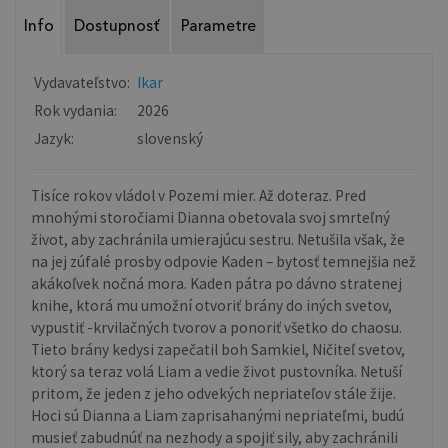
Info
Dostupnosť
Parametre
Vydavateľstvo:
Ikar
Rok vydania:
2026
Jazyk:
slovenský
Tisíce rokov vládol v Pozemi mier. Až doteraz. Pred
mnohými storočiami Dianna obetovala svoj smrteľný
život, aby zachránila umierajúcu sestru. Netušila však, že
na jej zúfalé prosby odpovie Kaden – bytosť temnejšia než
akákoľvek nočná mora. Kaden pátra po dávno stratenej
knihe, ktorá mu umožní otvoriť brány do iných svetov,
vypustiť -krvilačných tvorov a ponoriť všetko do chaosu.
Tieto brány kedysi zapečatil boh Samkiel, Ničiteľ svetov,
ktorý sa teraz volá Liam a vedie život pustovníka. Netuší
pritom, že jeden z jeho odvekých nepriateľov stále žije.
Hoci sú Dianna a Liam zaprisahanými nepriateľmi, budú
musieť zabudnúť na nezhody a spojiť sily, aby zachránili