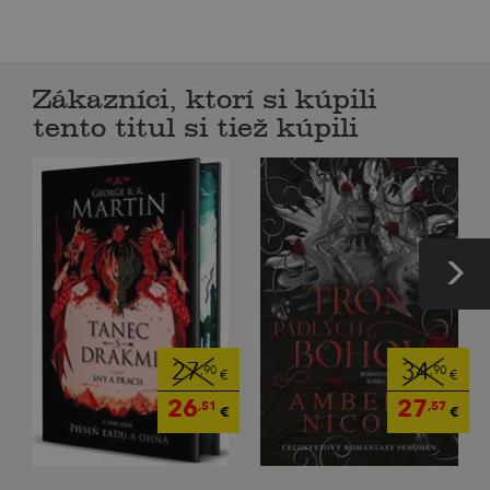
Zákazníci, ktorí si kúpili
tento titul si tiež kúpili
27
34
,90
,90
€
€
26
27
,51
,57
€
€