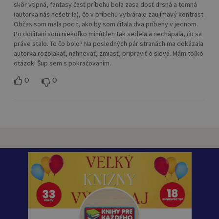
skôr vtipná, fantasy časť príbehu bola zasa dosť drsná a temná
(autorka nás nešetrila), čo v príbehu vytváralo zaujímavý kontrast.
Občas som mala pocit, ako by som čítala dva príbehy v jednom.
Po dočítaní som niekoľko minút len tak sedela a nechápala, čo sa
práve stalo. To čo bolo? Na posledných pár stranách ma dokázala
autorka rozplakať, nahnevať, zmiasť, pripraviť o slová. Mám toľko
otázok! Šup sem s pokračovaním.
0
0