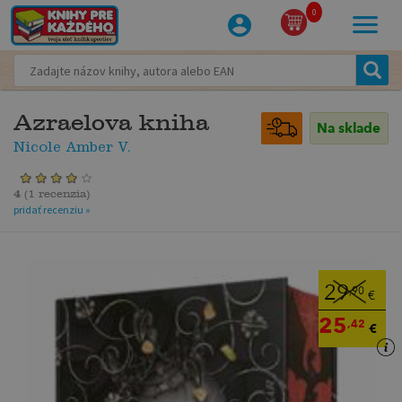
0
Azraelova kniha
Na sklade
Nicole Amber V.
4
(
1 recenzia
)
pridať recenziu »
29
,90
€
25
,42
€