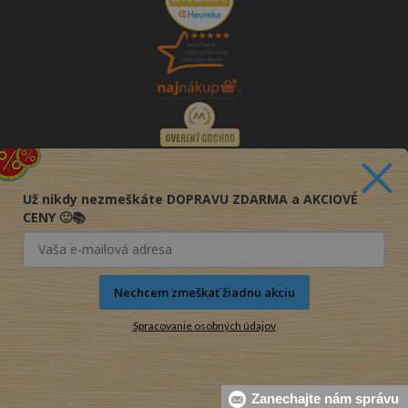
Už nikdy nezmeškáte DOPRAVU ZDARMA a AKCIOVÉ
CENY 🙂📚
Nechcem zmeškať žiadnu akciu
Spracovanie osobných údajov
© 2016-2026 KNIHY PRE KAŽDÉHO s.r.o.
Zanechajte nám správu