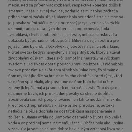
melón. Keď sa príbeh viac rozbehol, respektíve konečne došlo k
stretnutiu našej hlavnej dvojice, podarilo sa mi naplno začítať a
príbeh som si začala užívať. Dianna bola neriadená strela a mne sa
jej povaha veľmi páčila. Mala podrezaný jazyk, vedela vás rýchlo
uzemniť, rada si ostatných doberala a podpichovala, bola
tvrdohlavá, chvíľu neobsedela na mieste, nebála sa riskovať a
dokázala byť poriadne nebezpečná. Milovala svoju sestru a pre
jej záchranu by urobila čokoľvek, aj obetovala samú seba. Liam,
Ničiteľ sveta - kedysi namyslený a arogantný boh, ktorý si užíval
život plnými dúškami, dnes skôr samotár s neustálymi výčitkami
svedomia. Od života dostal poriadnu ranu, po ktorej už nič nebolo
tak ako predtým. Najskôr som si nebola úplne istá, čo si mám o
ňom myslieť (keďže sa hral na mŕtveho chrobáka pred tými, ktorí
sa naňho spoliehali), ale postupne na ňom bolo badať určité
zmeny (k lepšiemu) a ja som si k nemu našla cestu. Títo dvaja ma
nesmierne bavili, ich protikladné povahy sa skvele dopĺňali.
Zbožňovala som ich podpichovanie, len tak to medzi nimi iskrilo.
Prechod od nepriateľstva k láske prišiel prirodzene, autorka
netlačila na pílu a dopriala im dostatok času na spoznávanie a
zblíženie. Dianna vtrhla do Liamovho osamelého života ako veľká
voda a on proti nej nemal najmenšiu šancu. Občas bola ako ,,osina
v zadku" a ja som sa na tom dobre bavila. Kým vzťahová linka bola