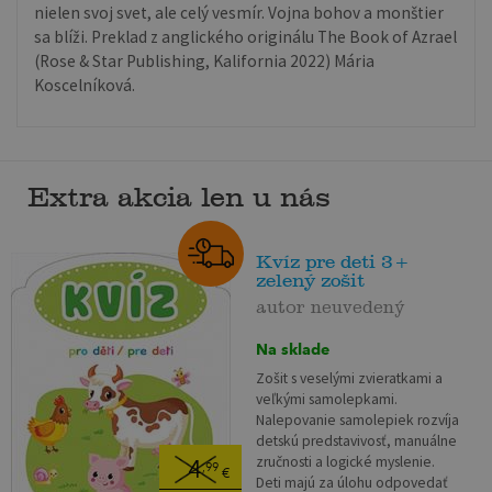
nielen svoj svet, ale celý vesmír. Vojna bohov a monštier
sa blíži. Preklad z anglického originálu The Book of Azrael
(Rose & Star Publishing, Kalifornia 2022) Mária
Koscelníková.
Extra akcia len u nás
Kvíz pre deti 3+
zelený zošit
autor neuvedený
Na sklade
Zošit s veselými zvieratkami a
veľkými samolepkami.
Nalepovanie samolepiek rozvíja
detskú predstavivosť, manuálne
zručnosti a logické myslenie.
4
,99
€
Deti majú za úlohu odpovedať