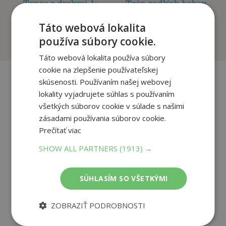
Tanec s drakmi 1:
Trón padlých bohov
Sny a prach (špeciá...
(Bohovia a beštie 2)
Martin George R. R.
Nicole Amber V.
Táto webová lokalita
Na sklade
Predpredaj
používa súbory cookie.
Táto webová lokalita používa súbory
cookie na zlepšenie používateľskej
skúsenosti. Používaním našej webovej
lokality vyjadrujete súhlas s používaním
Recenzie čitateľov
všetkých súborov cookie v súlade s našimi
zásadami používania súborov cookie.
Prečítať viac
Napíšte recenziu a môžete vyhrať
SHOW ALL PARTNERS
(1913) →
Ako sa vám páčila kniha?
SÚHLASÍM SO VŠETKÝMI
PRIDAŤ RECENZIU
ZOBRAZIŤ PODROBNOSTI