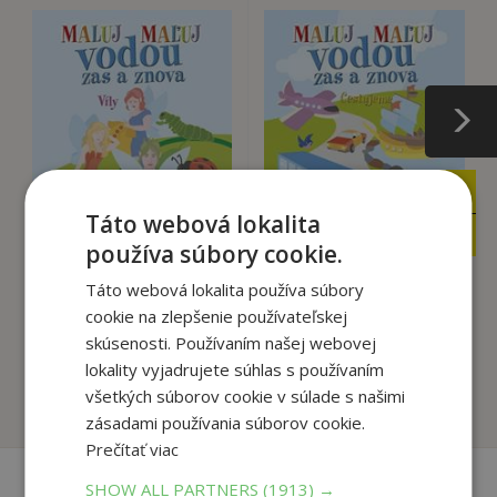
5
7
,99
,00
€
€
Táto webová lokalita
5
2
,69
,95
€
€
používa súbory cookie.
Táto webová lokalita používa súbory
cookie na zlepšenie používateľskej
Víly - Maľuj vodou zas
Cestujeme - Maľuj
a znova
vodou zas a znova
skúsenosti. Používaním našej webovej
autor neuvedený
autor neuvedený
lokality vyjadrujete súhlas s používaním
všetkých súborov cookie v súlade s našimi
Na sklade
Na sklade
zásadami používania súborov cookie.
Prečítať viac
SHOW ALL PARTNERS
(1913) →