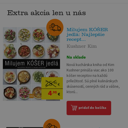
Extra akcia len u nás
Milujem KÓŠER
jedlá: Najlepšie
recept...
Kushner Kim
Na sklade
Nová kuchárska kniha od Kim
Kushner prináša viac ako 100
kóšer receptov na každú
príležitosť. Sú plné kulinárskych
25
,90
€
skúseností, cenných rád a vášne,
4
ktorú...
,95
€
pridať do košíka