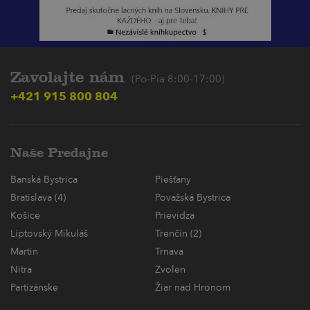
Zavolajte nám
(Po-Pia 8:00-17:00)
+421 915 800 804
Naše Predajne
Banská Bystrica
Piešťany
Bratislava (4)
Považská Bystrica
Košice
Prievidza
Liptovský Mikuláš
Trenčín (2)
Martin
Trnava
Nitra
Zvolen
Partizánske
Žiar nad Hronom