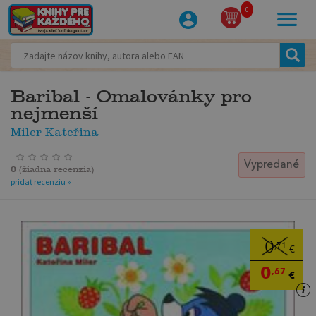
0
Baribal - Omalovánky pro
nejmenší
Miler Kateřina
Vypredané
0
(
žiadna recenzia
)
pridať recenziu »
0
,71
€
0
,67
€