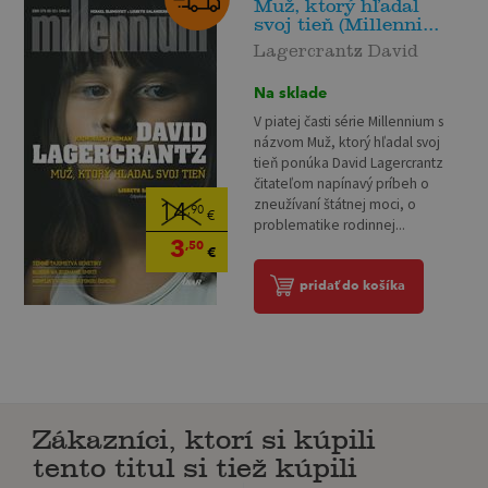
Muž, ktorý hľadal
svoj tieň (Millenni...
Lagercrantz David
Na sklade
V piatej časti série Millennium s
názvom Muž, ktorý hľadal svoj
tieň ponúka David Lagercrantz
čitateľom napínavý príbeh o
zneužívaní štátnej moci, o
14
,90
€
problematike rodinnej...
3
,50
€
pridať do košíka
Zákazníci, ktorí si kúpili
tento titul si tiež kúpili