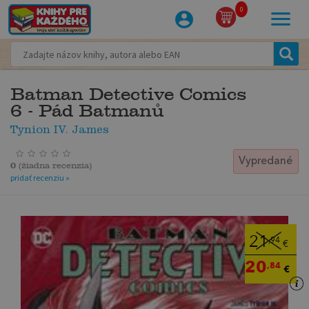
0
Batman Detective Comics
6 - Pád Batmanů
Tynion IV. James
Vypredané
0
(
žiadna recenzia
)
pridať recenziu »
21
,94
€
20
,84
€