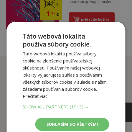
napokon aj svoje morálne...
14
,90
€
1
,95
€
pridať do košíka
Táto webová lokalita
používa súbory cookie.
Táto webová lokalita používa súbory
cookie na zlepšenie používateľskej
Zákazníci, ktorí si kúpili
skúsenosti. Používaním našej webovej
tento titul si tiež kúpili
lokality vyjadrujete súhlas s používaním
všetkých súborov cookie v súlade s našimi
zásadami používania súborov cookie.
Prečítať viac
SHOW ALL PARTNERS
(1913) →
SÚHLASÍM SO VŠETKÝMI