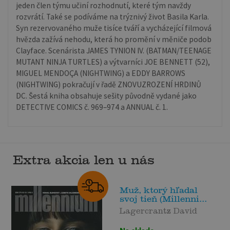
jeden člen týmu učiní rozhodnutí, které tým navždy
rozvrátí. Také se podíváme na trýznivý život Basila Karla.
Syn rezervovaného muže tisíce tváří a vycházející filmová
hvězda zažívá nehodu, která ho promění v měniče podob
Clayface. Scenárista JAMES TYNION IV. (BATMAN/TEENAGE
MUTANT NINJA TURTLES) a výtvarníci JOE BENNETT (52),
MIGUEL MENDOÇA (NIGHTWING) a EDDY BARROWS
(NIGHTWING) pokračují v řadě ZNOVUZROZENÍ HRDINŮ
DC. Šestá kniha obsahuje sešity původně vydané jako
DETECTIVE COMICS č. 969–974 a ANNUAL č. 1.
Extra akcia len u nás
Muž, ktorý hľadal
svoj tieň (Millenni...
Lagercrantz David