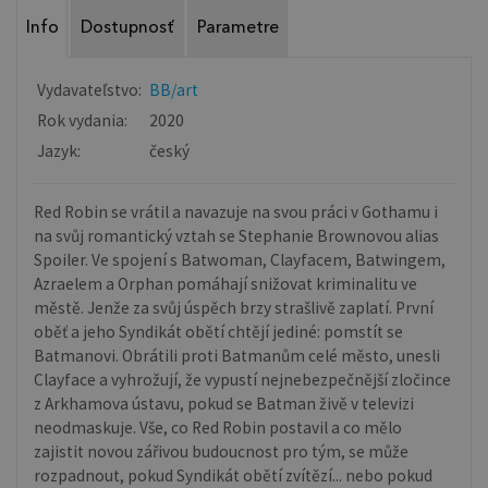
Info
Dostupnosť
Parametre
Vydavateľstvo:
BB/art
Rok vydania:
2020
Jazyk:
český
Red Robin se vrátil a navazuje na svou práci v Gothamu i
na svůj romantický vztah se Stephanie Brownovou alias
Spoiler. Ve spojení s Batwoman, Clayfacem, Batwingem,
Azraelem a Orphan pomáhají snižovat kriminalitu ve
městě. Jenže za svůj úspěch brzy strašlivě zaplatí. První
oběť a jeho Syndikát obětí chtějí jediné: pomstít se
Batmanovi. Obrátili proti Batmanům celé město, unesli
Clayface a vyhrožují, že vypustí nejnebezpečnější zločince
z Arkhamova ústavu, pokud se Batman živě v televizi
neodmaskuje. Vše, co Red Robin postavil a co mělo
zajistit novou zářivou budoucnost pro tým, se může
rozpadnout, pokud Syndikát obětí zvítězí... nebo pokud