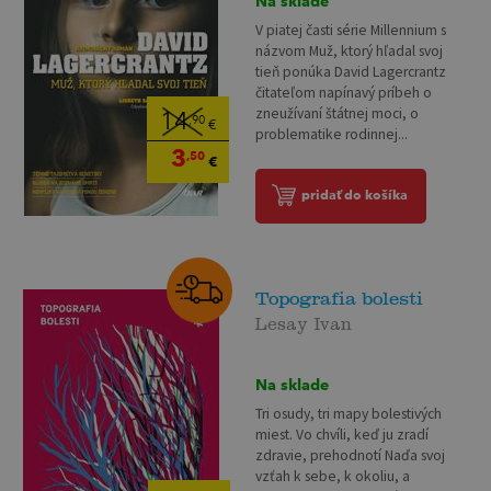
Na sklade
V piatej časti série Millennium s
názvom Muž, ktorý hľadal svoj
tieň ponúka David Lagercrantz
čitateľom napínavý príbeh o
zneužívaní štátnej moci, o
14
,90
€
problematike rodinnej...
3
,50
€
pridať do košíka
Topografia bolesti
Lesay Ivan
Na sklade
Tri osudy, tri mapy bolestivých
miest. Vo chvíli, keď ju zradí
zdravie, prehodnotí Naďa svoj
vzťah k sebe, k okoliu, a