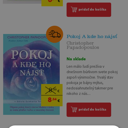
€
pridať do košíka
Pokoj A kde ho nájsť
Christopher
Papadopoulos
Na sklade
Len málo ľudí prežíva v
dnešnom búrlivom svete pokoj
aspoň výnimočne. Trvalý stav
pokoja je bájny mýtus,
nedosiahnuteľný takmer pre
8
,99
€
nikoho z nás....
8
,54
€
pridať do košíka