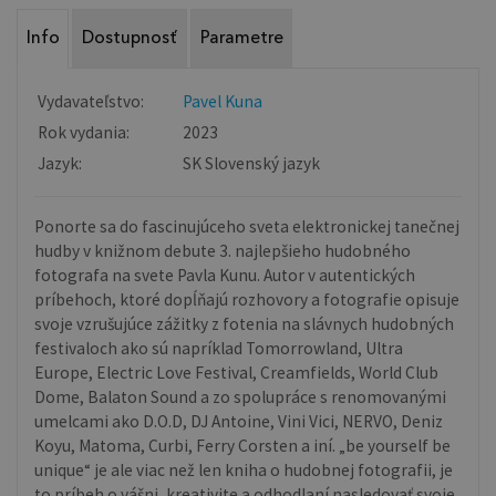
Info
Dostupnosť
Parametre
Vydavateľstvo:
Pavel Kuna
Rok vydania:
2023
Jazyk:
SK Slovenský jazyk
Ponorte sa do fascinujúceho sveta elektronickej tanečnej
hudby v knižnom debute 3. najlepšieho hudobného
fotografa na svete Pavla Kunu. Autor v autentických
príbehoch, ktoré dopĺňajú rozhovory a fotografie opisuje
svoje vzrušujúce zážitky z fotenia na slávnych hudobných
festivaloch ako sú napríklad Tomorrowland, Ultra
Europe, Electric Love Festival, Creamfields, World Club
Dome, Balaton Sound a zo spolupráce s renomovanými
umelcami ako D.O.D, DJ Antoine, Vini Vici, NERVO, Deniz
Koyu, Matoma, Curbi, Ferry Corsten a iní. „be yourself be
unique“ je ale viac než len kniha o hudobnej fotografii, je
to príbeh o vášni, kreativite a odhodlaní nasledovať svoje