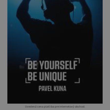
Uvedená cena platí iba pre internetový obchod.