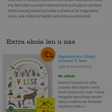
sny. Nechajte sa uniesť nekonečným pulzujúcim rytmom
elektronickej tanečnej hudby a vtiahnuť do magického
sveta, kde môže byť každý sám sebou a jedinečný!
Extra akcia len u nás
Spoznávám hlasy
zvierat V lese
autor neuvedený
Na sklade
Farebné leporelo do rúčky
zoznámi deti s hlasmi zvierat,
ktoré môžu počuť v lese. Pútavé
fotografie sprevádzajú stručné
opisy a zaujímavosti. Mobilným
6
,99
€
telefónom lahko a...
6
,71