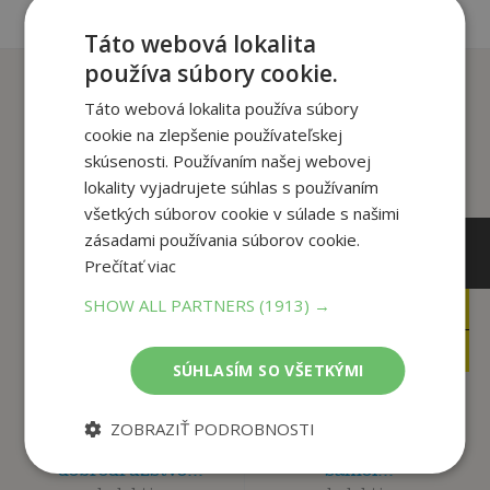
Táto webová lokalita
používa súbory cookie.
Zákazníci, ktorí si kúpili
tento titul si tiež kúpili
Táto webová lokalita používa súbory
cookie na zlepšenie používateľskej
skúsenosti. Používaním našej webovej
lokality vyjadrujete súhlas s používaním
všetkých súborov cookie v súlade s našimi
zásadami používania súborov cookie.
Prečítať viac
SHOW ALL PARTNERS
(1913) →
8
8
,99
,99
€
€
7
8
,10
,54
€
€
SÚHLASÍM SO VŠETKÝMI
ZOBRAZIŤ PODROBNOSTI
Minecraft -
Minecraft -
Samolepkové
Objavujeme biómy so
dobrodružstvo...
samol...