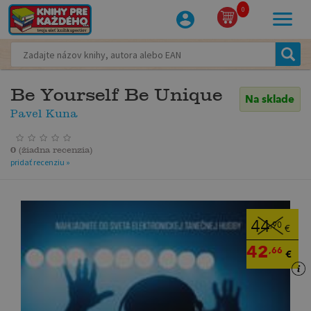
0
Be Yourself Be Unique
Na sklade
Pavel Kuna
0
(
žiadna recenzia
)
pridať recenziu »
44
,90
€
42
,66
€