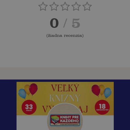
0
/ 5
(
žiadna recenzia
)