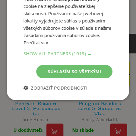
tento titul si tiež kúpili
cookie na zlepšenie používateľskej
skúsenosti. Používaním našej webovej
lokality vyjadrujete súhlas s používaním
všetkých súborov cookie v súlade s našimi
zásadami používania súborov cookie.
Prečítať viac
SHOW ALL PARTNERS
(1913) →
9
12
,95
,04
€
€
SÚHLASÍM SO VŠETKÝMI
9
11
,45
,44
€
€
ZOBRAZIŤ PODROBNOSTI
Penguin Readers
Penguin Readers
Level 3: Persuasion
Level 5: Simon vs.
(...
Th...
Jane Austen,
Becky Albertalli,
U dodávateľa
Na sklade