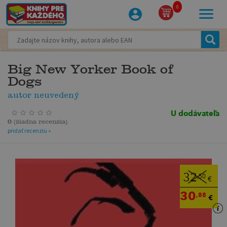
0
Big New Yorker Book of
Dogs
autor neuvedený
U dodávateľa
0
(
žiadna recenzia
)
pridať recenziu »
32
,50
€
30
,88
€