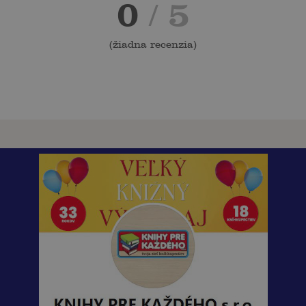
0
/ 5
(
žiadna recenzia
)