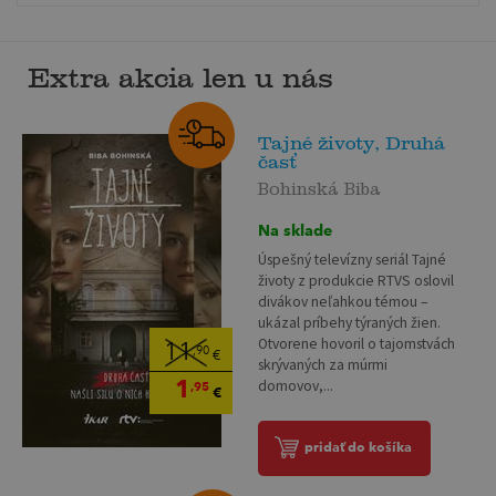
Extra akcia len u nás
Tajné životy, Druhá
časť
Bohinská Biba
Na sklade
Úspešný televízny seriál Tajné
životy z produkcie RTVS oslovil
divákov neľahkou témou –
ukázal príbehy týraných žien.
Otvorene hovoril o tajomstvách
11
,90
€
skrývaných za múrmi
1
domovov,...
,95
€
pridať do košíka