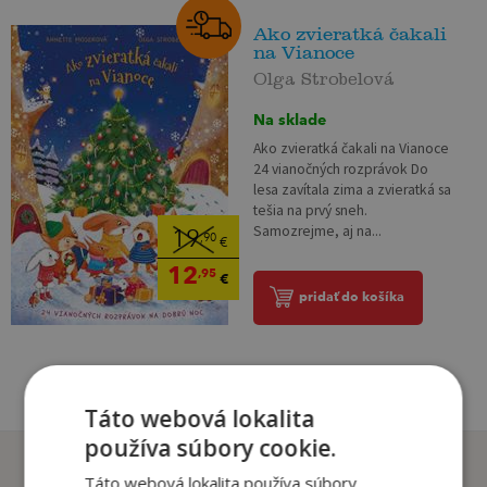
Ako zvieratká čakali
na Vianoce
Olga Strobelová
Na sklade
Ako zvieratká čakali na Vianoce
24 vianočných rozprávok Do
lesa zavítala zima a zvieratká sa
tešia na prvý sneh.
Samozrejme, aj na...
19
,90
€
12
,95
€
pridať do košíka
Táto webová lokalita
používa súbory cookie.
Zákazníci, ktorí si kúpili
Táto webová lokalita používa súbory