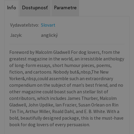
Info
Dostupnosť
Parametre
Vydavateľstvo:
Slovart
Jazyk:
anglický
Foreword by Malcolm Gladwell For dog lovers, from the
greatest magazine in the world, an irresistible anthology
of long-form essays, short humour pieces, poems,
fiction, and cartoons. Nobody but&,nbsp,The New
Yorker&,nbsp,could assemble such an extraordinary
compendium on the subject of man's best friend, and no
other magazine could boast such an stellar list of
contributors, which includes James Thurber, Malcolm
Gladwell, John Updike, Ian Frazier, Susan Orlean on Rin
Tin Tin, Arthur Miller, Roald Dahl, and E. B. White. With a
bold, beautifully designed package, this is the must-have
book for dog lovers of every persuasion.