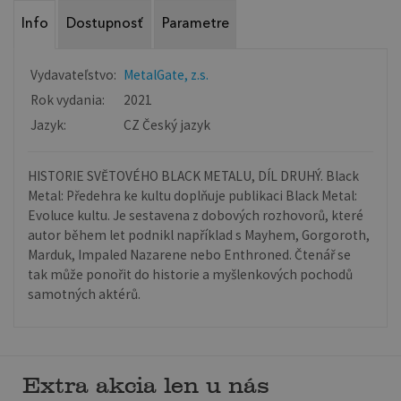
Info
Dostupnosť
Parametre
Vydavateľstvo:
MetalGate, z.s.
Rok vydania:
2021
Jazyk:
CZ Český jazyk
HISTORIE SVĚTOVÉHO BLACK METALU, DÍL DRUHÝ. Black
Metal: Předehra ke kultu doplňuje publikaci Black Metal:
Evoluce kultu. Je sestavena z dobových rozhovorů, které
autor během let podnikl například s Mayhem, Gorgoroth,
Marduk, Impaled Nazarene nebo Enthroned. Čtenář se
tak může ponořit do historie a myšlenkových pochodů
samotných aktérů.
Extra akcia len u nás