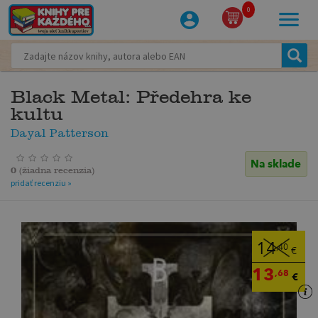
0
Black Metal: Předehra ke
kultu
Dayal Patterson
Na sklade
0
(
žiadna recenzia
)
pridať recenziu »
14
,40
€
13
,68
€