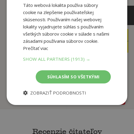
Táto webová lokalita používa súbory
cookie na zlepšenie používateľskej
skúsenosti. Používaním našej webovej
lokality vyjadrujete súhlas s používaním
všetkých súborov cookie v súlade s našimi
8
9
,99
,99
€
€
zásadami používania súborov cookie.
7
9
,10
,49
€
€
Prečítať viac
SHOW ALL PARTNERS
(1913) →
Minecraft -
Temná stránka
Samolepkové
slovenského
SÚHLASÍM SO VŠETKÝMI
dobrodružstvo...
internetu
kolektiv
Tomáš Šalmon
ZOBRAZIŤ PODROBNOSTI
Predpredaj
Na sklade
Recenzie čitateľov