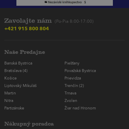
Zavolajte nám
(Po-Pia 8:00-17:00)
+421 915 800 804
Naše Predajne
Banská Bystrica
Piešťany
Bratislava (4)
Považská Bystrica
Košice
Prievidza
Liptovský Mikuláš
Trenčín (2)
Martin
Trnava
Nitra
Zvolen
Partizánske
Žiar nad Hronom
Nákupný poradca