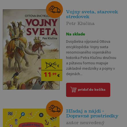
Vojny sveta, starovek
stredovek
Petr Klučina
Na sklade
Dvojdielna výpravná Ottova
encyklopédia: Vojny sveta
renomovaného vojenského
historika Petra Klučinu stručnou
a pútavou formou mapuje
19
,99
€
základné medzníky a pojmy v
11
dejinách...
,99
€
pridať do košíka
Hľadaj a nájdi -
Dopravné prostriedky
autor neuvedený