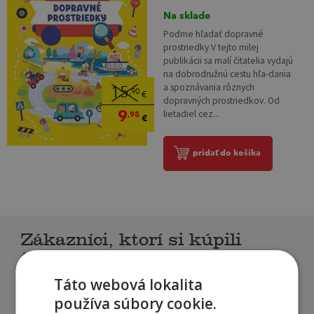
Na sklade
Poďme hľadať dopravné
prostriedky V tejto milej
publikácii sa malí čitatelia vydajú
na dobrodružnú cestu hľa-dania
a spoznávania rôznych
15
,90
€
dopravných prostriedkov. Od
9
lietadiel cez...
,95
€
pridať do košíka
Zákazníci, ktorí si kúpili
tento titul si tiež kúpili
Táto webová lokalita
používa súbory cookie.