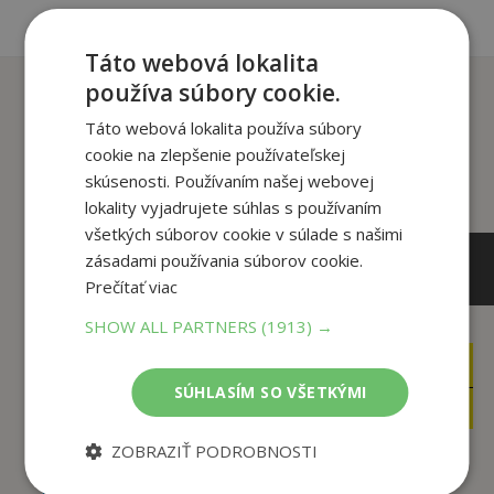
Táto webová lokalita
používa súbory cookie.
Zákazníci, ktorí si kúpili
tento titul si tiež kúpili
Táto webová lokalita používa súbory
cookie na zlepšenie používateľskej
skúsenosti. Používaním našej webovej
lokality vyjadrujete súhlas s používaním
všetkých súborov cookie v súlade s našimi
zásadami používania súborov cookie.
Prečítať viac
SHOW ALL PARTNERS
(1913) →
29
15
,90
,90
€
€
SÚHLASÍM SO VŠETKÝMI
7
3
,95
,95
€
€
ZOBRAZIŤ PODROBNOSTI
Antarktída: Dejiny v
Odpočítavanie 1945: