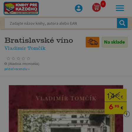
0
Bratislavské víno
Na sklade
Vladimír Tomčík
0
(
žiadna recenzia
)
pridať recenziu »
14
,90
€
6
,95
€