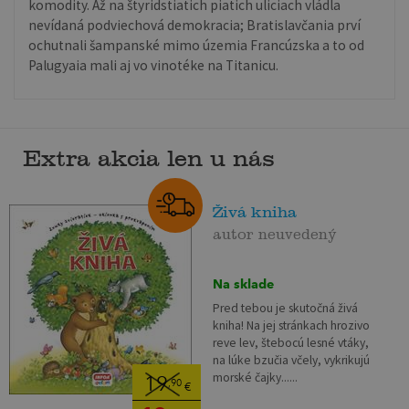
komodity. Až na štyridstiatich piatich uliciach vládla
nevídaná podviechová demokracia; Bratislavčania prví
ochutnali šampanské mimo územia Francúzska a to od
Palugyaia mali aj vo vinotéke na Titanicu.
Extra akcia len u nás
Živá kniha
autor neuvedený
Na sklade
Pred tebou je skutočná živá
kniha! Na jej stránkach hrozivo
reve lev, štebocú lesné vtáky,
na lúke bzučia včely, vykrikujú
morské čajky......
19
,90
€