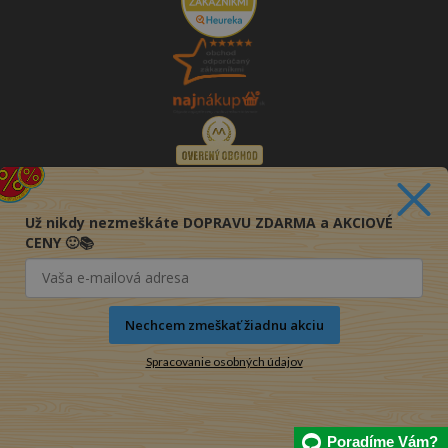
Už nikdy nezmeškáte DOPRAVU ZDARMA a AKCIOVÉ
CENY 🙂📚
Nechcem zmeškať žiadnu akciu
Spracovanie osobných údajov
© 2016-2026 KNIHY PRE KAŽDÉHO s.r.o.
Poradíme Vám?