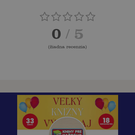
0
/ 5
(
žiadna recenzia
)