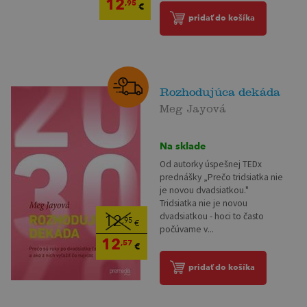
12
,95
€
pridať do košíka
Rozhodujúca dekáda
Meg Jayová
Na sklade
Od autorky úspešnej TEDx
prednášky „Prečo tridsiatka nie
je novou dvadsiatkou."
Tridsiatka nie je novou
dvadsiatkou - hoci to často
12
,95
€
počúvame v...
12
,57
€
pridať do košíka