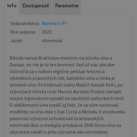
Info
Dostupnosť
Parametre
Vydavateľstvo:
Marenčin PT
Rok vydania:
2022
Jazyk:
slovenský
Básnik nazval Bratislavu mestom na sútoku vína a
Dunaja, no nie je to len bonmot. Veď už viac ako dve
tisícročia sa v našom regióne pestuje hrozno a
výsledkom pracovitých rúk, ľudského umu a slnka je
lahodné víno. Prví klčovali svahy Malých Karpát Kelti, po
stáročiach rímsky cisár Marcus Aurelius Probus nariadil
svojim legionárom vysadiť na okolitých pahorkoch vinič.
O obľúbenosti vína svedčí aj fakt, že sa nám zachovali
modlitby za víno ešte z čias Cyrila a Metoda. V stredoveku
panovníci výnosmi ochraňovali bratislavských
vinohradníkov a vtedajšia produkcia 2500 litrov vína na
obyvateľa svedčí o jeho význame ako obchodnej