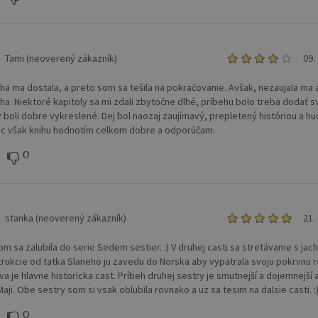
Tami (neoverený zákazník)
09.
iha ma dostala, a preto som sa tešila na pokračovanie. Avšak, nezaujala ma 
iha. Niektoré kapitoly sa mi zdali zbytočne dlhé, príbehu bolo treba dodať s
 boli dobre vykreslené. Dej bol naozaj zaujímavý, prepletený históriou a h
c však knihu hodnotím celkom dobre a odporúčam.
0
stanka (neoverený zákazník)
21.
om sa zalubila do serie Sedem sestier. :) V druhej casti sa stretávame s jac
nstrukcie od tatka Slaneho ju zavedu do Norska aby vypatrala svoju pokrvnu r
va je hlavne historicka cast. Príbeh druhej sestry je smutnejší a dojemnejší 
aji. Obe sestry som si vsak oblubila rovnako a uz sa tesim na dalsie casti. :
0