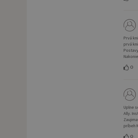
Prvá kn
prvá kn
Postavy
Nakonie
0
Uplne s
Ally. I
Zaujima
príbeh M
0