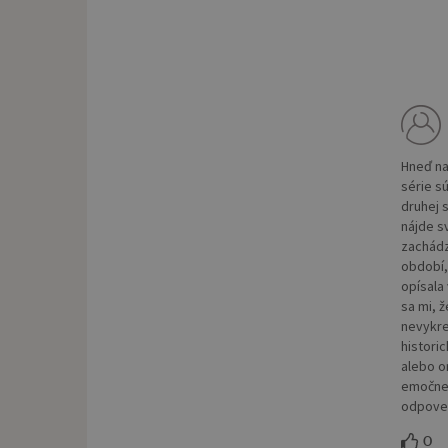
Hneď na
série s
druhej s
nájde sv
zachádza
období,
opísala
sa mi, 
nevykre
historic
alebo o
emočne 
odpoved
0