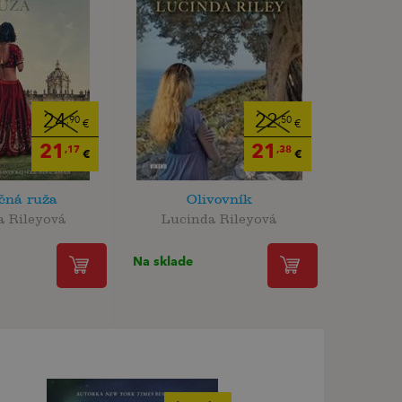
24
22
,90
,50
€
€
21
21
,17
,38
€
€
čná ruža
Olivovník
a Rileyová
Lucinda Rileyová
Na sklade