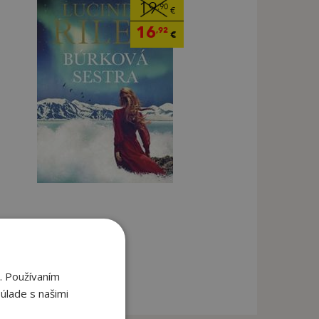
19
,90
€
16
,92
€
. Používaním
úlade s našimi