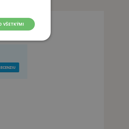
O VŠETKÝMI
RECENZIU