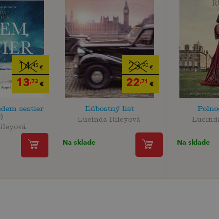
14
23
,45
,90
€
€
13
22
,73
,71
€
€
dem sestier
Ľúbostný list
Polno
)
Lucinda Rileyová
Lucind
ileyová
Na sklade
Na sklade