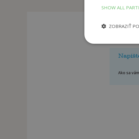
SHOW ALL PAR
ZOBRAZIŤ P
Napíšt
Ako sa vám 