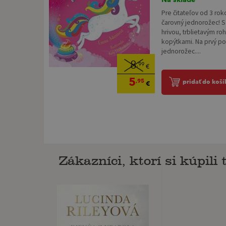
Pre čitateľov od 3 rok
čarovný jednorožec! S
hrivou, trblietavým r
kopýtkami. Na prvý p
jednorožec....
8
,99
€
5
,95
pridať do koší
€
Zákazníci, ktorí si kúpili t