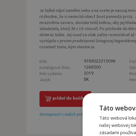
Je ťažké nájsť samého seba a na svete je naozaj množs
rozhodne, že si nenechá utiecť život pomedzi prsty. J
mrazivému severu, dostala totiž indíciu, aby jej hľada
skladateľa, ktorý žil v 19. storočí. Po príchode do Nór
doteraz tušila. Jej osud sa však začne rozmotávať až v
vystúpila v prvom predstavení Griegovej legendárnej
rozumieť tomu, kým vlastne je.
EAN :
Poč
9788022210096
Katalógové číslo:
Väz
1268500
Rok vydania:
Roz
2019
Jazyk:
Hmo
SK
pridať do košíka
Táto webová
dostupnosť v našich predajniach
Táto webová lokal
našej webovej lok
zásadami používa