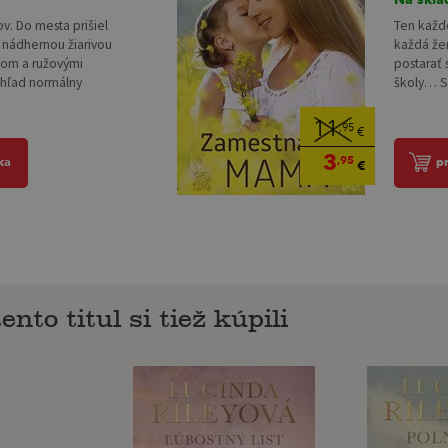
ov. Do mesta prišiel
Ten každ
 nádhernou žiarivou
každá žen
ohom a ružovými
postarať 
ohľad normálny
školy… Sk
11
,95
€
3
,95
ka
p
€
ento titul si tiež kúpili