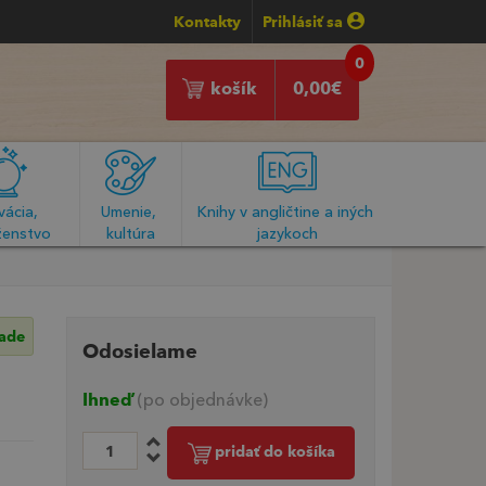
Kontakty
Prihlásiť sa
0
košík
0,00
€
ácia, 
Umenie, 
Knihy v angličtine a iných 
enstvo
kultúra
jazykoch
lade
Odosielame
Ihneď
(po objednávke)
pridať do košíka