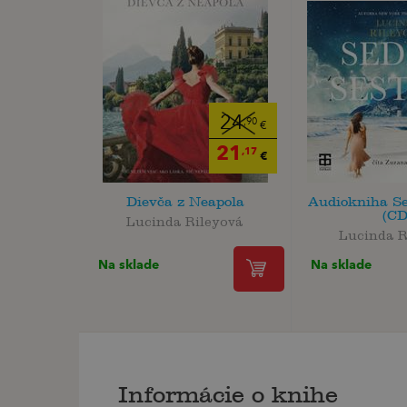
24
,90
€
21
,17
€
Dievča z Neapola
Audiokniha Se
(CD
Lucinda Rileyová
Lucinda R
Na sklade
Na sklade
Informácie o knihe