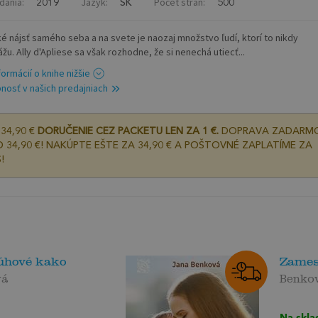
dania:
Jazyk:
Počet strán:
2019
SK
500
ké nájsť samého seba a na svete je naozaj množstvo ľudí, ktorí to nikdy
u. Ally d'Apliese sa však rozhodne, že si nenechá utiecť...
formácií o knihe nižšie
nosť v našich predajniach
34,90 €
DORUČENIE CEZ PACKETU LEN ZA 1 €.
DOPRAVA ZADARM
 34,90 €! NAKÚPTE EŠTE ZA 34,90 € A POŠTOVNÉ ZAPLATÍME ZA
!
dúhové kako
Zames
vá
Benko
Na skla