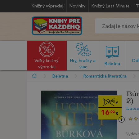
Knižný výpredaj
Novinky
Knižný Last Minute
T
Veľký knižný 
Hry, hračky a 
Odb
  Beletria  
výpredaj
viac
Beletria
Romantická literatúra
Búr
2)
19
,90
€
Luci
16
,92
€
Vydava