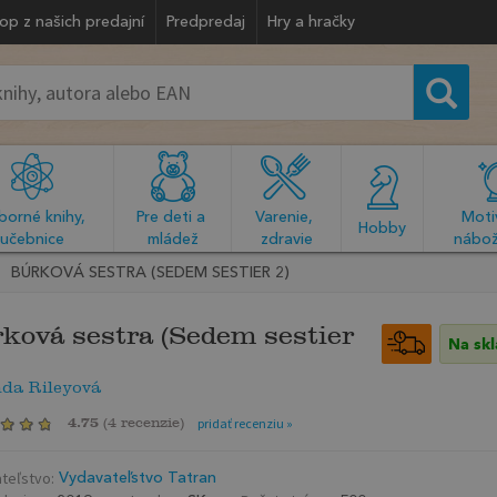
op z našich predajní
Predpredaj
Hry a hračky
orné knihy, 
Pre deti a 
Varenie, 
Motiv
  Hobby  
učebnice
mládež
zdravie
nábož
BÚRKOVÁ SESTRA (SEDEM SESTIER 2)
ková sestra (Sedem sestier
Na sk
nda Rileyová
4.75
(
4 recenzie
)
pridať recenziu »
teľstvo:
Vydavateľstvo Tatran