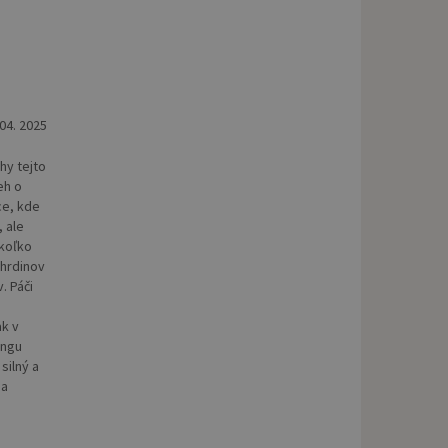
 04. 2025
hy tejto
eh o
ce, kde
, ale
ekoľko
 hrdinov
. Páči
ak v
ingu
silný a
 a