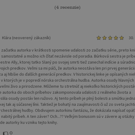
(
4 recenzie
)
Klára (neoverený zákazník)
30.
 začiatku autorka v krátkosti spomenie udalosti zo začiatku série, preto kni
ú samostatné a možno ich čítať nezávisle od poradia. Búrková sestra je príb
estre Ally, ktorej tatko Slaný po svojej smrti tiež zanechal indície a súradni
ojich predkov. Veľmi sa mi páči, že autorka neostáva len pri prvej generácii
 aj hlbšie do ďalších generácií predkov. V historickej linke je opísaných ni
 v ktorých je v popredí nórska orchestrálna hudba. Autorka osudy hlavných
 veľmi živo a prirodzene. Môžeme tu stretnúť aj niekoľko historických postáv
že autorka do oboch príbehov zakomponovala udalosti z reálneho života a
slila osudy postáv len ružovo. Aj tento príbeh je plný bolesti a smútku jedn
kej tak aj súčasnej línii. Taktiež je bohatý na zaujímavosti či už zo sveta jacht
rchestrálnej hudby. Obdivujem autorkinu fantáziu, že dokázala napísať opäť 
nabitý príbeh. A ten záver? Och...?? Veľkým bonusom sú v závere aj otázky
e autorky ku vzniku tejto knihy.
0