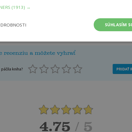
TNERS
(1913) →
ODROBNOSTI
SÚHLASÍM S
Recenzie čitateľov
e recenziu a môžete vyhrať
páčila kniha?
PRIDAŤ 
4.75
/ 5