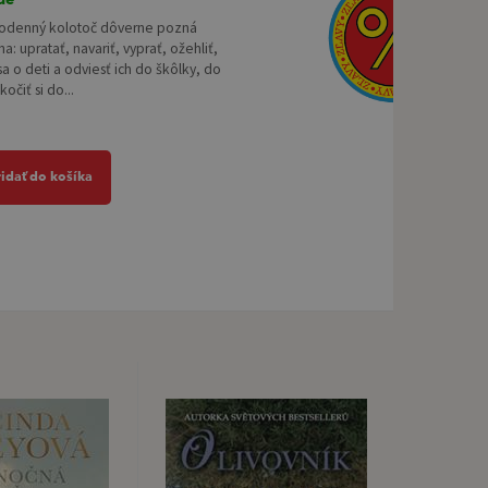
odenný kolotoč dôverne pozná
a: upratať, navariť, vyprať, ožehliť,
sa o deti a odviesť ich do škôlky, do
očiť si do...
ridať do košíka