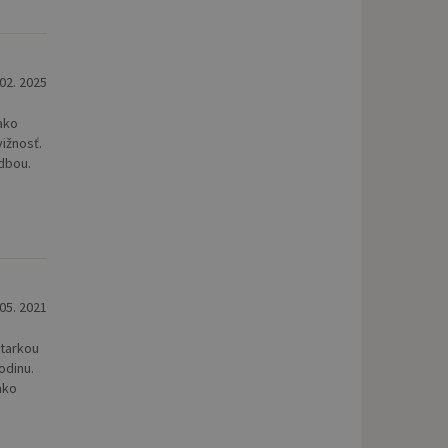
 02. 2025
ako
vižnosť.
udbou.
 05. 2021
htarkou
odinu.
ako
)