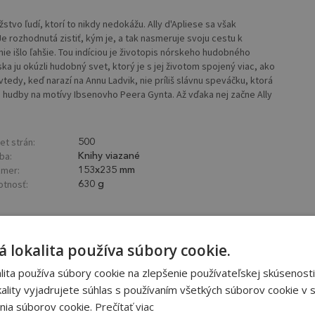
tvo ľudí, ktorí to nikdy nedokážu. Ally d'Apliese sa však
e rozhodnutá zistiť, kým je, a tak nasmeruje svoju cestu k
nie išlo ľahšie. Tou indíciou je životopis nórskeho hudobného
ska ju okúzli hudobný svet, ktorý je s jej životom spojený viac, ako
tedy, keď narazí na Annu Ladvik, nie príliš slávnu speváčku, ktorá
 hudby na motívy Ibsenovho Peera Gynta. Až vďaka nej začne Ally
et strán:
500
ba:
Knihy viazané
mer:
153x235 mm
tnosť:
630 g
 lokalita používa súbory cookie.
ita používa súbory cookie na zlepšenie používateľskej skúsenosti
ality vyjadrujete súhlas s používaním všetkých súborov cookie v s
nia súborov cookie.
Prečítať viac