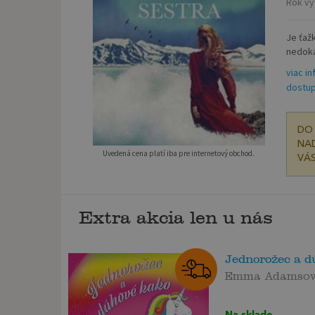
Rok vy
Je ťaž
nedokáž
viac in
dostup
DO 
NAD
Uvedená cena platí iba pre internetový obchod.
VÁS
Extra akcia len u nás
Jednorožec a 
Emma Adamso
Na sklade