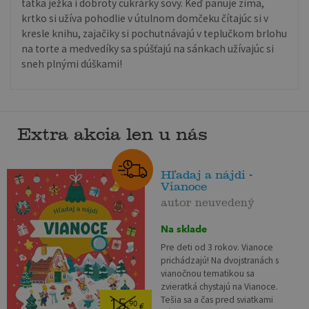
tatka ježka i dobroty cukrárky sovy. Keď panuje zima,
krtko si užíva pohodlie v útulnom domčeku čítajúc si v
kresle knihu, zajačiky si pochutnávajú v teplučkom brlohu
na torte a medvedíky sa spúšťajú na sánkach užívajúc si
sneh plnými dúškami!
Extra akcia len u nás
Hľadaj a nájdi -
Vianoce
autor neuvedený
Na sklade
Pre deti od 3 rokov. Vianoce
prichádzajú! Na dvojstranách s
vianočnou tematikou sa
zvieratká chystajú na Vianoce.
Tešia sa a čas pred sviatkami
15
,90
€