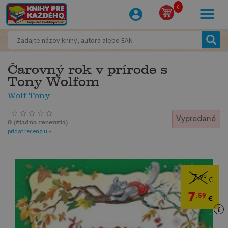
0
Čarovný rok v prírode s
Tony Wolfom
Wolf Tony
Vypredané
0
(
žiadna recenzia
)
pridať recenziu »
7
,99
€
7
,59
€