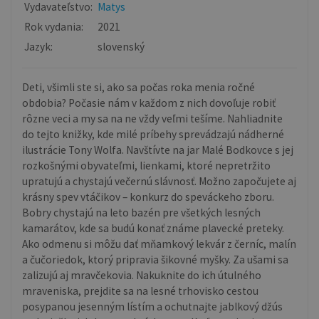
Vydavateľstvo:
Matys
Rok vydania:
2021
Jazyk:
slovenský
Deti, všimli ste si, ako sa počas roka menia ročné
obdobia? Počasie nám v každom z nich dovoľuje robiť
rôzne veci a my sa na ne vždy veľmi tešíme. Nahliadnite
do tejto knižky, kde milé príbehy sprevádzajú nádherné
ilustrácie Tony Wolfa. Navštívte na jar Malé Bodkovce s jej
rozkošnými obyvateľmi, lienkami, ktoré nepretržito
upratujú a chystajú večernú slávnosť. Možno započujete aj
krásny spev vtáčikov – konkurz do speváckeho zboru.
Bobry chystajú na leto bazén pre všetkých lesných
kamarátov, kde sa budú konať známe plavecké preteky.
Ako odmenu si môžu dať mňamkový lekvár z černíc, malín
a čučoriedok, ktorý pripravia šikovné myšky. Za ušami sa
zalizujú aj mravčekovia. Nakuknite do ich útulného
mraveniska, prejdite sa na lesné trhovisko cestou
posypanou jesenným lístím a ochutnajte jablkový džús