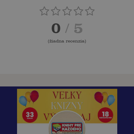
0
/ 5
(
žiadna recenzia
)