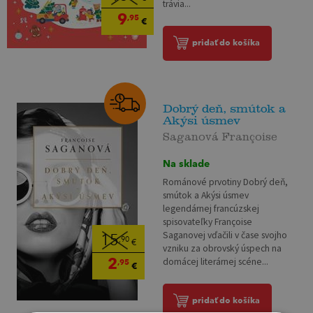
trávia...
9
,95
€
pridať do košíka
Dobrý deň, smútok a
Akýsi úsmev
Saganová Françoise
Na sklade
Románové prvotiny Dobrý deň,
smútok a Akýsi úsmev
legendárnej francúzskej
spisovateľky Françoise
Saganovej vďačili v čase svojho
15
,90
€
vzniku za obrovský úspech na
2
domácej literárnej scéne...
,95
€
pridať do košíka