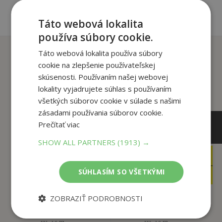
Táto webová lokalita
používa súbory cookie.
Zákazníci, ktorí si kúpili
Táto webová lokalita používa súbory
tento titul si tiež kúpili
cookie na zlepšenie používateľskej
skúsenosti. Používaním našej webovej
lokality vyjadrujete súhlas s používaním
všetkých súborov cookie v súlade s našimi
zásadami používania súborov cookie.
Prečítať viac
SHOW ALL PARTNERS
(1913) →
6
6
,99
,99
€
€
3
SÚHLASÍM SO VŠETKÝMI
3
,95
,95
€
€
ZOBRAZIŤ PODROBNOSTI
Spoznaj... Les
Spoznaj... More