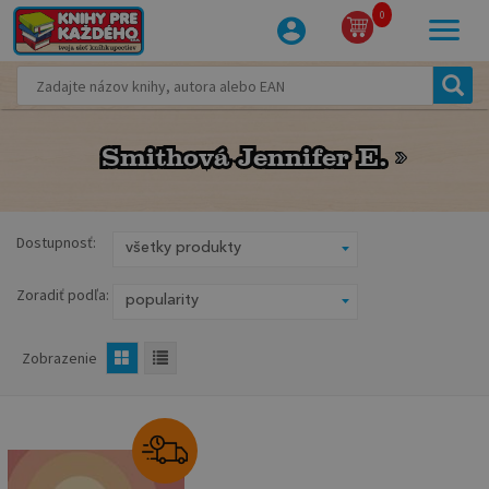
0
Smithová Jennifer E.
Smithová Jennifer E.
Dostupnosť:
Zoradiť podľa:
Zobrazenie