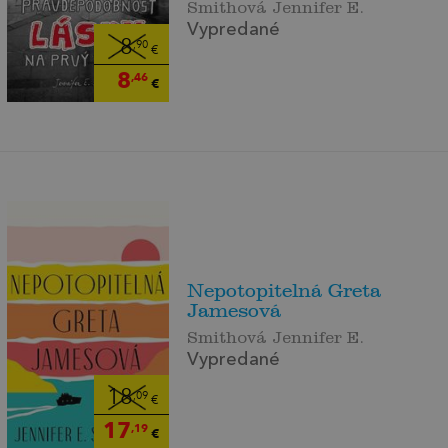
Smithová Jennifer E.
Vypredané
8
,90
€
8
,46
€
Nepotopitelná Greta
Jamesová
Smithová Jennifer E.
Vypredané
18
,09
€
17
,19
€