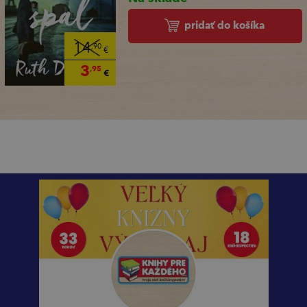
pridať do košíka
14
,90
€
3
,95
€