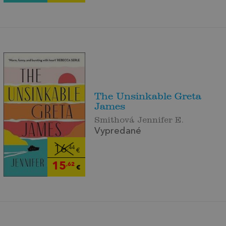
The Unsinkable Greta
James
Smithová Jennifer E.
Vypredané
16
,44
€
15
,62
€