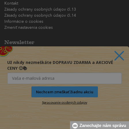
Kontakt
Zásady ochrany osobných údajov čl.13
Zásady ochrany osobných údajov čl.14
Informácie o cookies
Zmeniť nastavenia cookies
Newsletter
Chcete dostávať akciové ponuky priamo na váš e-mail?
(maximálne jedna e-mailová správa za týždeň)
Už nikdy nezmeškáte DOPRAVU ZDARMA a AKCIOVÉ
CENY 🙂📚
Odoberať
Nechcem zmeškať žiadnu akciu
Spracovanie osobných údajov
Zanechajte nám správu