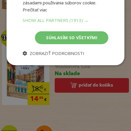
15
zásadami používania súborov cookie.
,57
€
Prečítať viac
SHOW ALL PARTNERS
(1913) →
TOP
TOP
SÚHLASÍM SO VŠETKÝMI
Talianske tajomstvo
ZOBRAZIŤ PODROBNOSTI
lásky
Winterová Lea
Na sklade
pridať do košíka
18
,99
€
14
,98
€