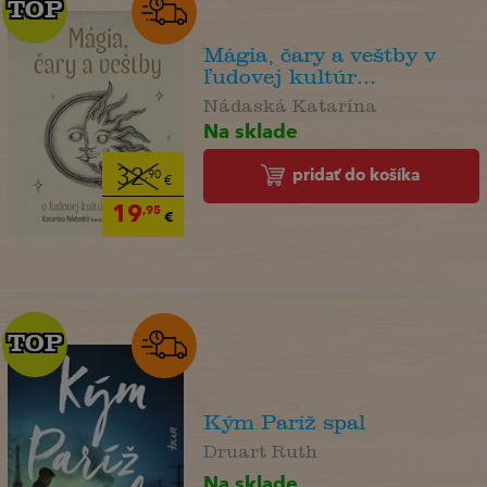
TOP
TOP
Mágia, čary a veštby v
ľudovej kultúr...
Nádaská Katarína
Na sklade
pridať do košíka
32
,90
€
19
,95
€
TOP
TOP
Kým Paríž spal
Druart Ruth
Na sklade