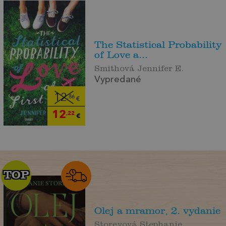
The Statistical Probability
of Love a...
Smithová Jennifer E.
Vypredané
12
,86
€
12
,22
€
TOP
TOP
Olej a mramor, 2. vydanie
Storeyová Stephanie