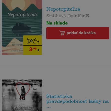
Nepotopiteľná
Smithová Jennifer E.
Na sklade
pridať do košíka
14
,90
€
3
,95
€
Štatistická
pravdepodobnosť lásky na
...