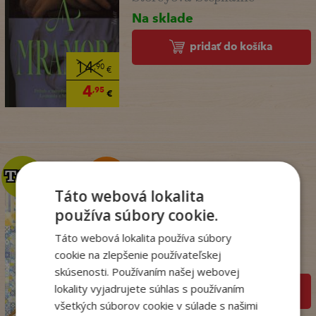
Na sklade
pridať do košíka
14
,90
€
4
,95
€
TOP
TOP
Táto webová lokalita
používa súbory cookie.
Penzión v Portugalsku
bez oriezky (v ...
Táto webová lokalita používa súbory
Julie Caplin
cookie na zlepšenie používateľskej
Na sklade
skúsenosti. Používaním našej webovej
lokality vyjadrujete súhlas s používaním
pridať do košíka
18
,99
€
všetkých súborov cookie v súlade s našimi