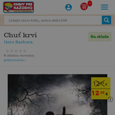
0
Chuť krvi
Na sklade
Gero Barbora
0
(
žiadna recenzia
)
pridať recenziu »
12
,95
€
12
,30
€