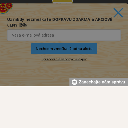
Už nikdy nezmeškáte DOPRAVU ZDARMA a AKCIOVÉ
CENY 🙂📚
Nechcem zmeškať žiadnu akciu
Spracovanie osobných údajov
Zanechajte nám správu
© 2016-2026 KNIHY PRE KAŽDÉHO s.r.o.