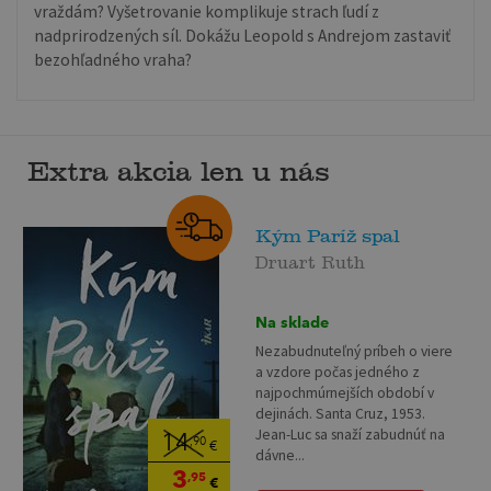
vraždám? Vyšetrovanie komplikuje strach ľudí z
nadprirodzených síl. Dokážu Leopold s Andrejom zastaviť
bezohľadného vraha?
Extra akcia len u nás
Kým Paríž spal
Druart Ruth
Na sklade
Nezabudnuteľný príbeh o viere
a vzdore počas jedného z
najpochmúrnejších období v
dejinách. Santa Cruz, 1953.
Jean-Luc sa snaží zabudnúť na
14
,90
€
dávne...
3
,95
€