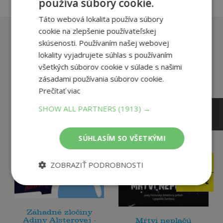
používa súbory cookie.
Táto webová lokalita používa súbory
cookie na zlepšenie používateľskej
Zákazníci, ktorí si kúpili
skúsenosti. Používaním našej webovej
tento titul si tiež kúpili
lokality vyjadrujete súhlas s používaním
všetkých súborov cookie v súlade s našimi
zásadami používania súborov cookie.
Prečítať viac
SHOW ALL PARTNERS
(1913) →
SÚHLASÍM SO VŠETKÝMI
16
,95
€
12
ZOBRAZIŤ PODROBNOSTI
,95
€
16
,10
€
12
,30
€
Záhadné zločiny
Adiny Alsterovej -
Mŕtvi neplačú