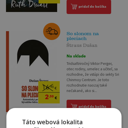
pridať do košíka
So slonom na
pleciach
Štraus Dušan
Na sklade
Tridsaťtriročný Viktor Perger,
otec rodiny, umelec a učiteľ, sa
rozhodne, že vstúpi do sekty Sri
Chinmoy Centrum. Je toto
rozhodnutie naozaj také
16
,90
€
nečakané, ako si...
2
,50
€
pridať do košíka
Táto webová lokalita