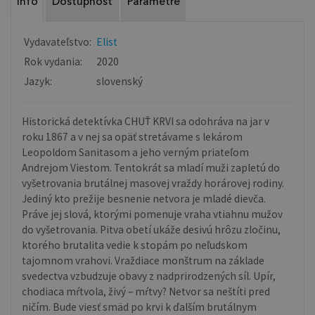
Info
Dostupnosť
Parametre
Vydavateľstvo:
Elist
Rok vydania:
2020
Jazyk:
slovenský
Historická detektívka CHUŤ KRVI sa odohráva na jar v
roku 1867 a v nej sa opäť stretávame s lekárom
Leopoldom Sanitasom a jeho verným priateľom
Andrejom Viestom. Tentokrát sa mladí muži zapletú do
vyšetrovania brutálnej masovej vraždy horárovej rodiny.
Jediný kto prežije besnenie netvora je mladé dievča.
Práve jej slová, ktorými pomenuje vraha vtiahnu mužov
do vyšetrovania. Pitva obetí ukáže desivú hrôzu zločinu,
ktorého brutalita vedie k stopám po neľudskom
tajomnom vrahovi. Vraždiace monštrum na základe
svedectva vzbudzuje obavy z nadprirodzených síl. Upír,
chodiaca mŕtvola, živý – mŕtvy? Netvor sa neštíti pred
ničím. Bude viesť smäd po krvi k ďalším brutálnym