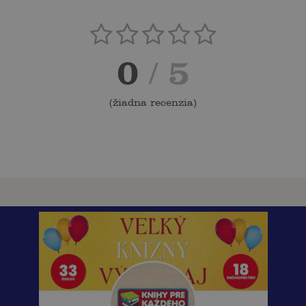
0
/ 5
(
žiadna recenzia
)