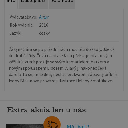
Info
Dostupnosť
Parametre
Vydavateľstvo:
Artur
Rok vydania:
2016
Jazyk:
český
Žákyně Sára se po prázdninách moc těší do školy. Jde už
do druhé třídy. Čeká na ni ale řada překvapení a nových
zážitků, které prožije se svým kamarádem Markem a
novým spolužákem Liborem. A jaký ji nakonec čeká
dárek? To se, milé děti, nechte překvapit. Zábavný příběh
Ivony Březinové provázejí ilustrace Heleny Zmatlíkové.
Extra akcia len u nás
Môj boj 3.