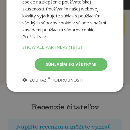
cookie na zlepšenie používateľskej
skúsenosti. Používaním našej webovej
lokality vyjadrujete súhlas s používaním
3
7
,30
,90
€
€
všetkých súborov cookie v súlade s našimi
3
7
,14
,51
zásadami používania súborov cookie.
€
€
Prečítať viac
SHOW ALL PARTNERS
(1913) →
Útek Krišpína N.
Emánek má nápady
Březinová Ivona
Březinová Ivona
SÚHLASÍM SO VŠETKÝMI
Na sklade
Na sklade
ZOBRAZIŤ PODROBNOSTI
Recenzie čitateľov
Napíšte recenziu a môžete vyhrať