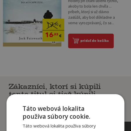
Hodiny pri čítaní ubehli rýchlo,
akoby to bola len chvíľa ...
príbeh, ktorý si už dávno
zaslúžil, aby bol dôkladne a
verne vyrozprávaný, čo sa...
17
,90
€
16
,83
€
pridať do košíka
Zákazníci, ktorí si kúpili
tento titul si tiež kúpili
Táto webová lokalita
používa súbory cookie.
Táto webová lokalita používa súbory