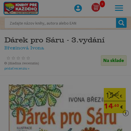
0
Dárek pro Sáru - 3.vydání
Březinová Ivona
Na sklade
0
(
žiadna recenzia
)
pridať recenziu »
15
,40
€
14
,63
€