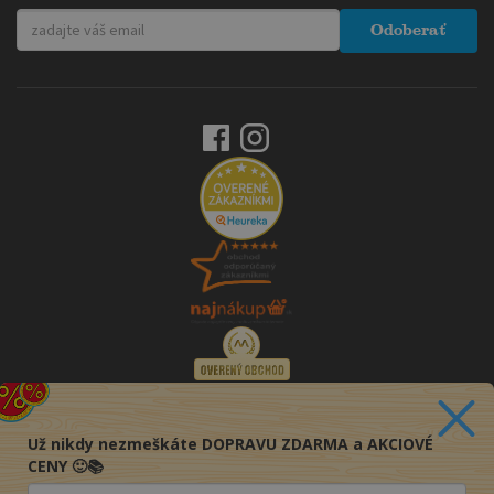
Odoberať
Už nikdy nezmeškáte DOPRAVU ZDARMA a AKCIOVÉ
CENY 🙂📚