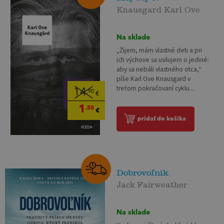
Knausgard Karl Ove
Na sklade
„Žijem, mám vlastné deti a pri
ich výchove sa usilujem o jediné:
aby sa nebáli vlastného otca,“
píše Karl Ove Knausgard v
treťom pokračovaní cyklu...
14
,90
€
1
,50
€
pridať do košíka
Dobrovoľník
Jack Fairweather
Na sklade