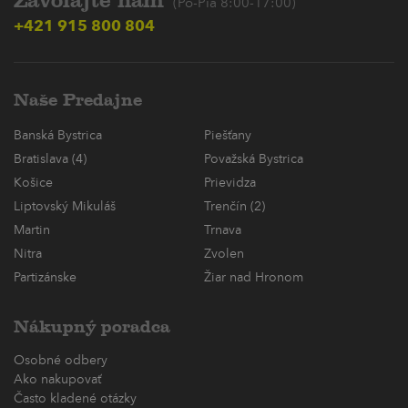
Zavolajte nám
(Po-Pia 8:00-17:00)
+421 915 800 804
Naše Predajne
Banská Bystrica
Piešťany
Bratislava (4)
Považská Bystrica
Košice
Prievidza
Liptovský Mikuláš
Trenčín (2)
Martin
Trnava
Nitra
Zvolen
Partizánske
Žiar nad Hronom
Nákupný poradca
Osobné odbery
Ako nakupovať
Často kladené otázky