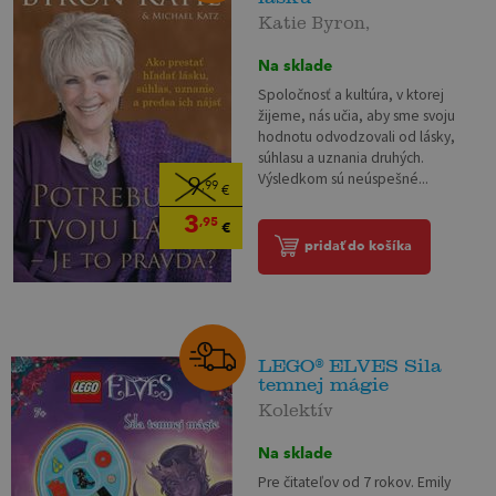
Katie Byron,
Na sklade
Spoločnosť a kultúra, v ktorej
žijeme, nás učia, aby sme svoju
hodnotu odvodzovali od lásky,
súhlasu a uznania druhých.
Výsledkom sú neúspešné...
9
,99
€
3
,95
€
pridať do košíka
LEGO® ELVES Sila
temnej mágie
Kolektív
Na sklade
Pre čitateľov od 7 rokov. Emily