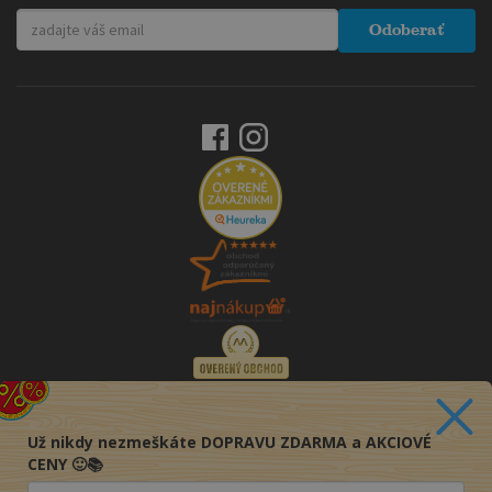
Odoberať
Už nikdy nezmeškáte DOPRAVU ZDARMA a AKCIOVÉ
CENY 🙂📚