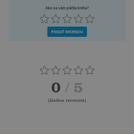
Ako sa vám páčila kniha?
PRIDAŤ RECENZIU
0
/ 5
(
žiadna recenzia
)