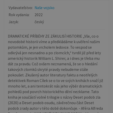
Vydavateľstvo:
Naše vojsko
Rok vydania:
2022
Jazyk:
český
DRAMATICKÉ PŘÍBĚHY ZE ZÁKULISÍ HISTORIE „Vše, co o
novodobé historii víme a předkládáme k uvěření našim
potomkům, je jen vrcholem ledovce. To vespod se
odkrývá jen nesnadno a po zlomcích,“ tvrdil již před lety
americký historik William L. Shirer, a i dnes je třeba mu
dát za pravdu. Což ovšem neznamená, že se o hledání
takových zlomků skryté pravdy nebudeme stále
pokoušet. Zkušený autor literatury faktu a neotřelých
detektivek Roman Cílek se o to ve svých knihách snaží již
mnoho let, a ani tentokrát nás jeho výběr dramatických
pohledů pod povrch historického dění nezklame. Tato
kniha je součástí volné trilogie s názvy Deset podob zla
(2020) a Deset podob osudu, závěrečnou část Deset
podob zrady autor v této době dokončuje. - Aféra Alfreda