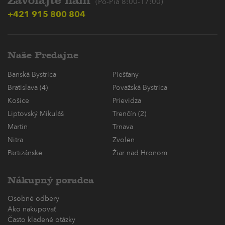
Zavolajte nám
(Po-Pia 8:00-17:00)
+421 915 800 804
Naše Predajne
Banská Bystrica
Piešťany
Bratislava (4)
Považská Bystrica
Košice
Prievidza
Liptovský Mikuláš
Trenčín (2)
Martin
Trnava
Nitra
Zvolen
Partizánske
Žiar nad Hronom
Nákupný poradca
Osobné odbery
Ako nakupovať
Často kladené otázky