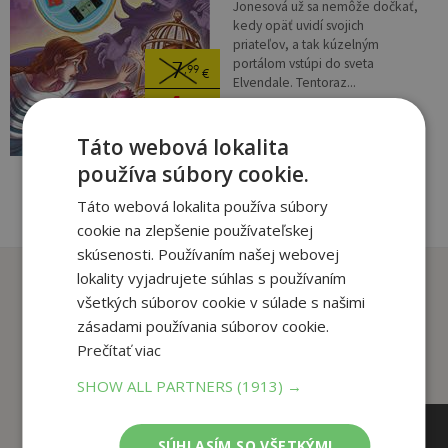
Jonesová už sa nemôže dočkať,
kedy opäť uvidí svojich
priateľov, a tak kúzelným
portálom vstúpi do sveta
7
,99
€
Elvendale. Tentoraz...
4
,95
€
pridať do košíka
Táto webová lokalita
používa súbory cookie.
Táto webová lokalita používa súbory
cookie na zlepšenie používateľskej
skúsenosti. Používaním našej webovej
Zákazníci, ktorí si kúpili
lokality vyjadrujete súhlas s používaním
všetkých súborov cookie v súlade s našimi
tento titul si tiež kúpili
zásadami používania súborov cookie.
Prečítať viac
SHOW ALL PARTNERS
(1913) →
SÚHLASÍM SO VŠETKÝMI