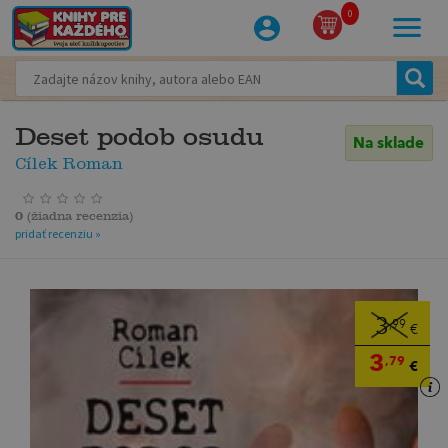
0
Deset podob osudu
Na sklade
Cílek Roman
0
(
žiadna recenzia
)
pridať recenziu »
3
,99
€
3
,79
€