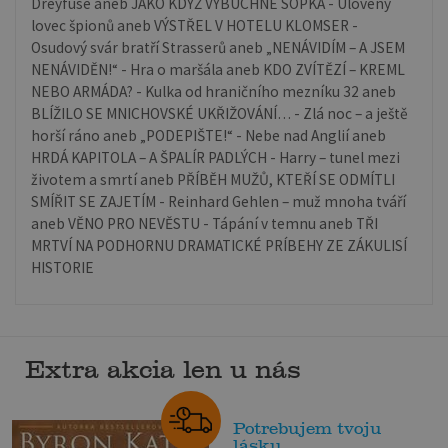
Dreyfuse aneb JAKO KDYŽ VYBUCHNE SOPKA - Ulovený
lovec špionů aneb VÝSTŘEL V HOTELU KLOMSER -
Osudový svár bratří Strasserů aneb „NENÁVIDÍM – A JSEM
NENÁVIDĚN!“ - Hra o maršála aneb KDO ZVÍTĚZÍ – KREML
NEBO ARMÁDA? - Kulka od hraničního mezníku 32 aneb
BLÍŽILO SE MNICHOVSKÉ UKŘIŽOVÁNÍ… - Zlá noc – a ještě
horší ráno aneb „PODEPIŠTE!“ - Nebe nad Anglií aneb
HRDÁ KAPITOLA – A ŠPALÍR PADLÝCH - Harry – tunel mezi
životem a smrtí aneb PŘÍBĚH MUŽŮ, KTEŘÍ SE ODMÍTLI
SMÍŘIT SE ZAJETÍM - Reinhard Gehlen – muž mnoha tváří
aneb VĚNO PRO NEVĚSTU - Tápání v temnu aneb TŘI
MRTVÍ NA PODHORNU DRAMATICKÉ PRÍBEHY ZE ZÁKULISÍ
HISTORIE
Extra akcia len u nás
Potrebujem tvoju
lásku