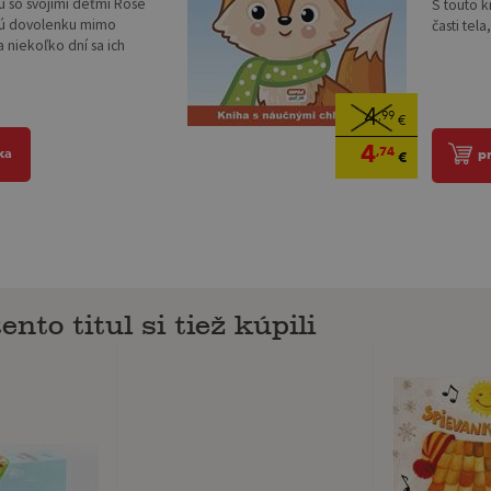
ú so svojimi deťmi Rose
S touto 
nú dovolenku mimo
časti tela
 niekoľko dní sa ich
4
,99
€
4
,74
ka
p
€
ento titul si tiež kúpili