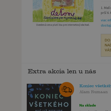
1. Malí
prší 6.
viac in
Uvedená cena platí iba pre internetový obchod.
dostup
DO 
NAD
VÁS
Extra akcia len u nás
Koniec všetké
Alam Rumaan
Na sklade