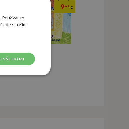
9
,41
€
. Používaním
úlade s našimi
O VŠETKÝMI