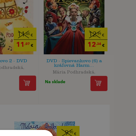
11
12
,65
,99
€
€
11
12
,07
,34
€
€
ovo 2 - DVD
DVD - Spievankovo (6) a
kráľovná Harm...
odhradská,
Mária Podhradská,
Na sklade
9
,90
€