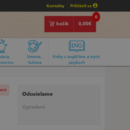
Kontakty
Prihlásiť sa
0
košík
0,00
€
ácia, 
Umenie, 
Knihy v angličtine a iných 
enstvo
kultúra
jazykoch
ané
Odosielame
Vypredané