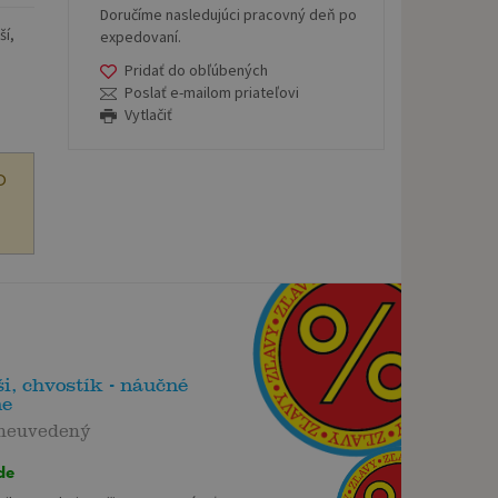
Doručíme nasledujúci pracovný deň po
ší,
expedovaní.
Pridať do obľúbených
Poslať e-mailom priateľovi
Vytlačiť
O
ši, chvostík - náučné
ne
 neuvedený
de