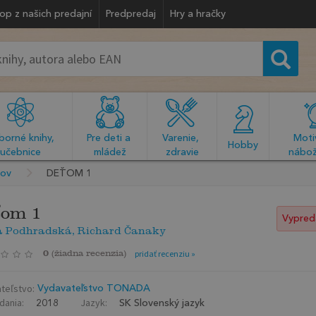
op z našich predajní
Predpredaj
Hry a hračky
orné knihy, 
Pre deti a 
Varenie, 
Motiv
  Hobby  
učebnice
mládež
zdravie
nábož
kov
DEŤOM 1
ťom 1
Vypred
a Podhradská, Richard Čanaky
0
(
žiadna recenzia
)
pridať recenziu »
teľstvo:
Vydavateľstvo TONADA
dania:
Jazyk:
2018
SK Slovenský jazyk