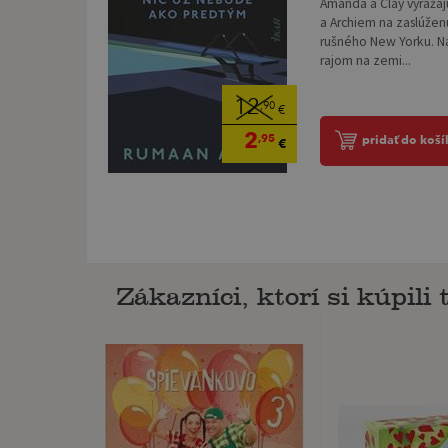
Amanda a Clay vyrážaj
a Archiem na zaslúže
rušného New Yorku. Na
rajom na zemi...
12
,90
€
2
,95
pridať do koší
€
Zákazníci, ktorí si kúpili t