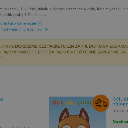
 muzikanti 2. Ťuki, ťuki, ťukalo 3. Išla sova na tanec 4. Kolo, kolo mlynské 5. Pr
 Kohútik jarabý 7. Ženilo sa...
formácií o knihe nižšie
nosť v našich predajniach
34,90 €
DORUČENIE CEZ PACKETU LEN ZA 1 €.
DOPRAVA ZADARM
 34,90 €! NAKÚPTE EŠTE ZA 34,90 € A POŠTOVNÉ ZAPLATÍME ZA
!
ho
Oči, u
chlop
autor
Na skla