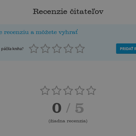
Recenzie čitateľov
e recenziu a môžete vyhrať
páčila kniha?
PRIDAŤ 
0
/ 5
(
žiadna recenzia
)