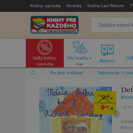
Knižný výpredaj
Novinky
Knižný Last Minute
T
Veľký knižný 
Hry, hračky a 
Odb
  Beletria  
výpredaj
viac
Pre deti a mládež
Beletria do 10 ro
De
Mári
9
,90
€
9
,41
€
Vydava
Rok vy