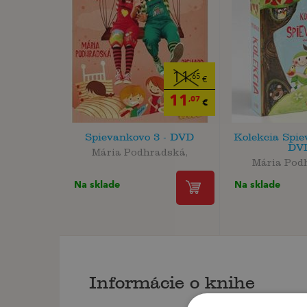
11
,65
€
11
,07
€
Spievankovo 3 - DVD
Kolekcia Spie
DV
Mária Podhradská,
Mária Pod
Na sklade
Na sklade
Informácie o knihe