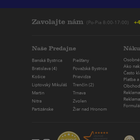
Zavolajte nám
+4
(Po-Pia 8:00-17:00)
Naše Predajne
Náku
Osobné
Banská Bystrica
Piešťany
Ako nak
Bratislava (4)
Považská Bystrica
Často k
Košice
Prievidza
Platba a
Liptovský Mikuláš
Trenčín (2)
Obchod
Reklama
Martin
Trnava
Reklama
Nitra
Zvolen
Formulá
Partizánske
Žiar nad Hronom