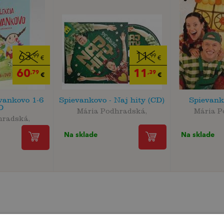
63
11
,99
,99
€
€
60
11
,79
,39
€
€
vankovo 1-6
Spievankovo - Naj hity (CD)
Spievank
D
Mária Podhradská,
Mária P
hradská,
Na sklade
Na sklade