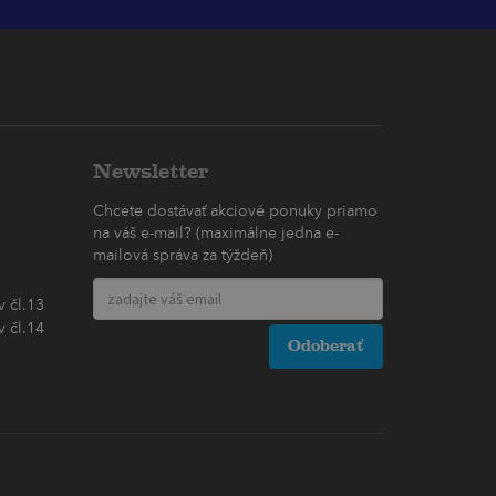
Newsletter
Chcete dostávať akciové ponuky priamo
na váš e-mail? (maximálne jedna e-
mailová správa za týždeň)
 čl.13
 čl.14
Odoberať