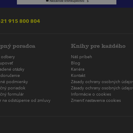
21 915 800 804
pný poradca
Knihy pre každého
 odbery
Náš príbeh
upovať
Blog
ladené otázky
Kariéra
 doručenie
Kontakt
né podmienky
Zásady ochrany osobných údajov
čný poriadok
Zásady ochrany osobných údajov
čný formulár
Informácie o cookies
r na odstúpenie od zmluvy
Zmeniť nastavenia cookies