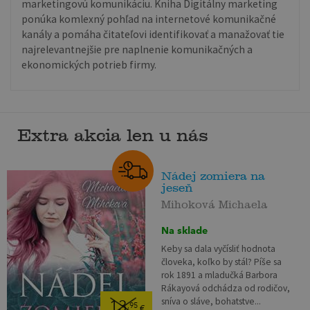
marketingovú komunikáciu. Kniha Digitálny marketing
ponúka komlexný pohľad na internetové komunikačné
kanály a pomáha čitateľovi identifikovať a manažovať tie
najrelevantnejšie pre naplnenie komunikačných a
ekonomických potrieb firmy.
Extra akcia len u nás
Nádej zomiera na
jeseň
Mihoková Michaela
Na sklade
Keby sa dala vyčísliť hodnota
človeka, koľko by stál? Píše sa
rok 1891 a mladučká Barbora
Rákayová odchádza od rodičov,
sníva o sláve, bohatstve...
13
,95
€