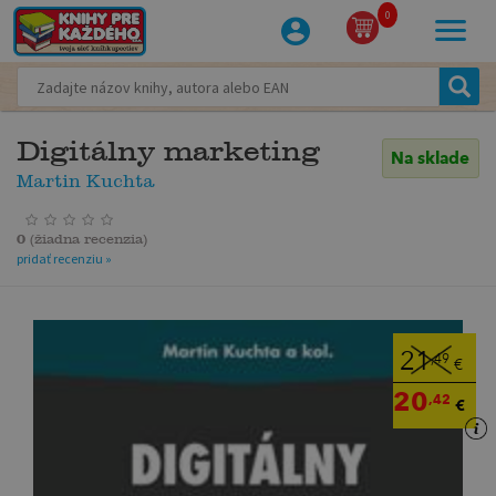
0
Digitálny marketing
Na sklade
Martin Kuchta
0
(
žiadna recenzia
)
pridať recenziu »
21
,49
€
20
,42
€