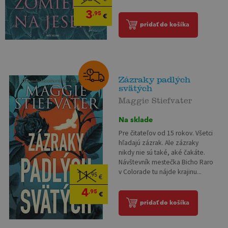
3
,95
€
pridať do košíka
Zázraky padlých
svätých
Maggie Stiefvater
Na sklade
Pre čitateľov od 15 rokov. Všetci
hľadajú zázrak. Ale zázraky
nikdy nie sú také, aké čakáte.
Návštevník mestečka Bicho Raro
v Colorade tu nájde krajinu...
11
,95
€
4
,95
€
pridať do košíka