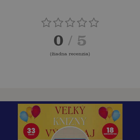
0
/ 5
(
žiadna recenzia
)