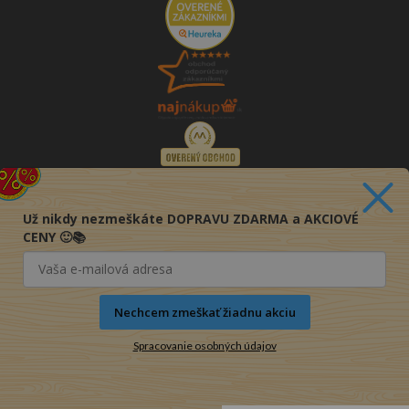
Už nikdy nezmeškáte DOPRAVU ZDARMA a AKCIOVÉ
CENY 🙂📚
Nechcem zmeškať žiadnu akciu
Spracovanie osobných údajov
© 2016-2026 KNIHY PRE KAŽDÉHO s.r.o.