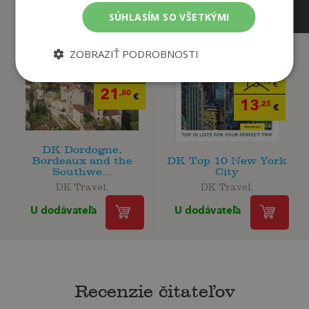
SÚHLASÍM SO VŠETKÝMI
ZOBRAZIŤ PODROBNOSTI
22
,95
€
13
,95
€
21
,80
€
13
,25
€
DK Dordogne,
Bordeaux and the
DK Top 10 New York
Southwe...
City
DK Travel,
DK Travel,
U dodávateľa
U dodávateľa
Recenzie čitateľov