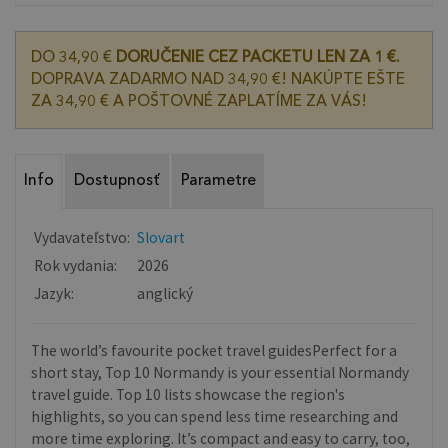
DO 34,90 €
DORUČENIE CEZ PACKETU LEN ZA 1 €.
DOPRAVA ZADARMO NAD 34,90 €! NAKÚPTE EŠTE
ZA 34,90 € A POŠTOVNÉ ZAPLATÍME ZA VÁS!
Info
Dostupnosť
Parametre
Vydavateľstvo:
Slovart
Rok vydania:
2026
Jazyk:
anglický
The world’s favourite pocket travel guidesPerfect for a
short stay, Top 10 Normandy is your essential Normandy
travel guide. Top 10 lists showcase the region's
highlights, so you can spend less time researching and
more time exploring. It’s compact and easy to carry, too,