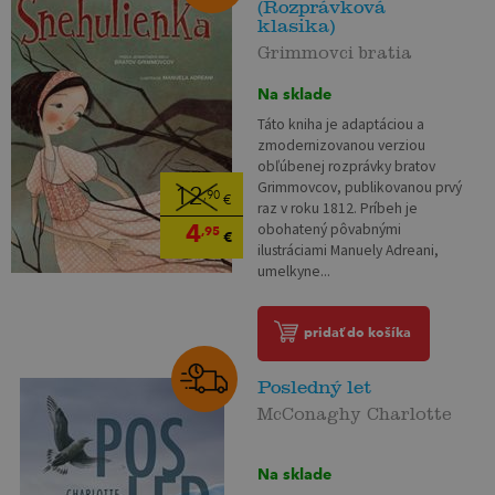
(Rozprávková
klasika)
Grimmovci bratia
Na sklade
Táto kniha je adaptáciou a
zmodernizovanou verziou
obľúbenej rozprávky bratov
Grimmovcov, publikovanou prvý
12
,90
€
raz v roku 1812. Príbeh je
4
obohatený pôvabnými
,95
€
ilustráciami Manuely Adreani,
umelkyne...
pridať do košíka
Posledný let
McConaghy Charlotte
Na sklade