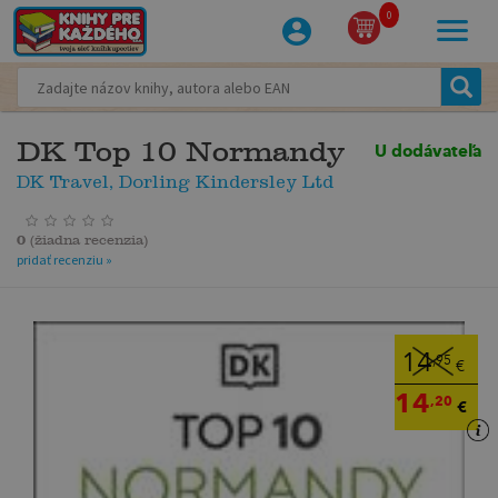
0
DK Top 10 Normandy
U dodávateľa
DK Travel, Dorling Kindersley Ltd
0
(
žiadna recenzia
)
pridať recenziu »
14
,95
€
14
,20
€