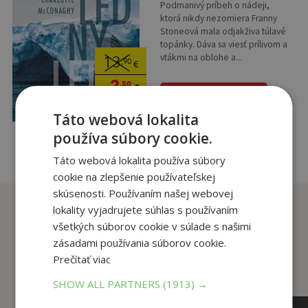
Podmanivý príbeh o nádeji,
ktorá nikdy nezomiera Franny
Stoneová mala odjakživa túlavé
topánky. Dáva sa viesť prílivom a
vtákmi na oblohe a...
13
,90
€
2
,50
€
pridať do košíka
Táto webová lokalita
používa súbory cookie.
Táto webová lokalita používa súbory
cookie na zlepšenie používateľskej
skúsenosti. Používaním našej webovej
Zákazníci, ktorí si kúpili
lokality vyjadrujete súhlas s používaním
tento titul si tiež kúpili
všetkých súborov cookie v súlade s našimi
zásadami používania súborov cookie.
Prečítať viac
SHOW ALL PARTNERS
(1913) →