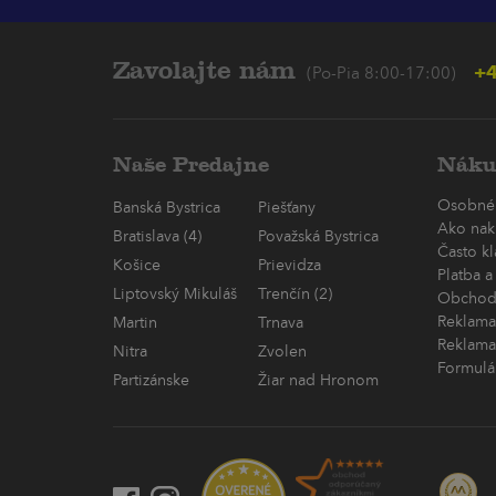
Zavolajte nám
+4
(Po-Pia 8:00-17:00)
Naše Predajne
Náku
Osobné
Banská Bystrica
Piešťany
Ako nak
Bratislava (4)
Považská Bystrica
Často k
Košice
Prievidza
Platba a
Liptovský Mikuláš
Trenčín (2)
Obchod
Reklama
Martin
Trnava
Reklama
Nitra
Zvolen
Formulá
Partizánske
Žiar nad Hronom