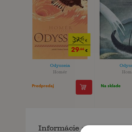
37
,55
€
29
,66
€
Odysseia
Odys
Homér
Hom
Predpredaj
Na sklade
Informácie o knihe