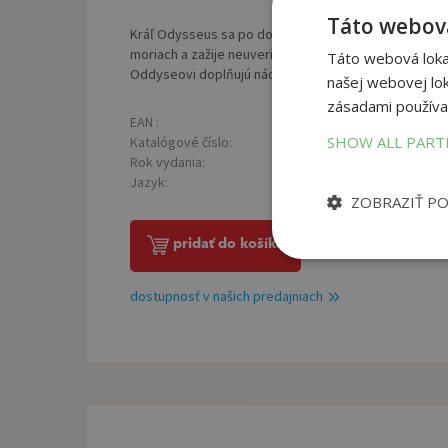
Táto webová
Kráľ Odysseus sa po dobytí Tróje túži vrátiť domov. N
moriach a zažije neuveriteľné dobrodužstvá, než sa ko
Táto webová lokal
Oddyseovi doplňujú nádherné ilustrácie Manuely Andre
našej webovej lok
zásadami používa
EAN :
Poč
9788020616890
SHOW ALL PAR
Katalógové číslo:
Väz
1227296
Rok vydania:
Roz
2017
Jazyk:
Hmo
slovenský
ZOBRAZIŤ P
pridať do košíka
dostupnosť v našich predajniach