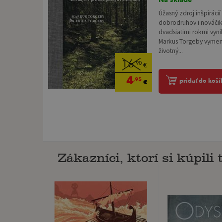
Úžasný zdroj inšpiráci
dobrodruhov i nováčik
dvadsiatimi rokmi vyn
Markus Torgeby vymeni
životný...
16
,90
€
4
,95
pridať do koší
€
Zákazníci, ktorí si kúpili t