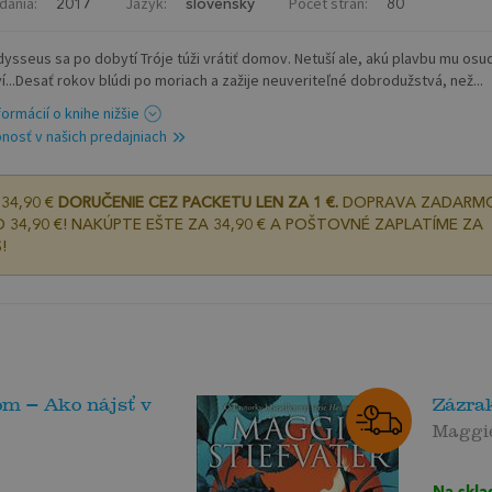
dania:
Jazyk:
Počet strán:
2017
slovenský
80
dysseus sa po dobytí Tróje túži vrátiť domov. Netuší ale, akú plavbu mu osu
ví...Desať rokov blúdi po moriach a zažije neuveriteľné dobrodužstvá, než...
formácií o knihe nižšie
nosť v našich predajniach
34,90 €
DORUČENIE CEZ PACKETU LEN ZA 1 €.
DOPRAVA ZADARM
 34,90 €! NAKÚPTE EŠTE ZA 34,90 € A POŠTOVNÉ ZAPLATÍME ZA
!
om – Ako nájsť v
Zázra
Maggie
Na skla