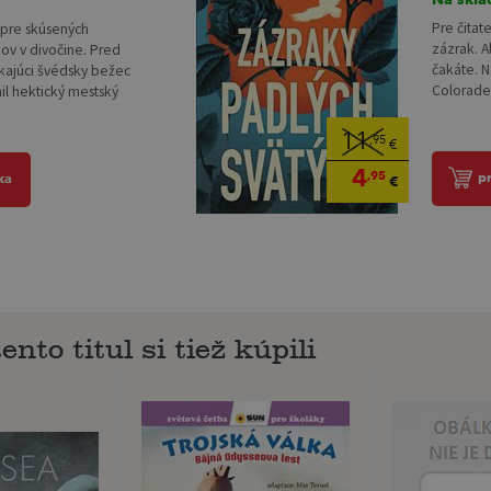
Pre čitat
í pre skúsených
zázrak. A
ov v divočine. Pred
čakáte. 
ikajúci švédsky bežec
Colorade 
l hektický mestský
11
,95
€
4
,95
p
ka
€
ento titul si tiež kúpili