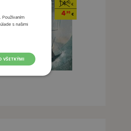
14
,90
€
4
,95
€
. Používaním
úlade s našimi
O VŠETKÝMI