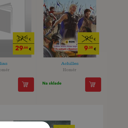
37
9
,55
,84
€
€
29
9
,66
,35
€
€
lias
Achilles
omér
Homér
Na sklade