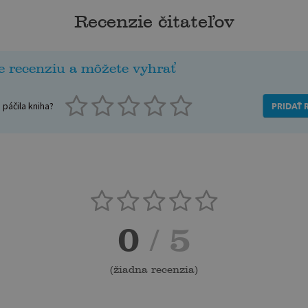
Recenzie čitateľov
e recenziu a môžete vyhrať
páčila kniha?
PRIDAŤ 
0
/ 5
(
žiadna recenzia
)