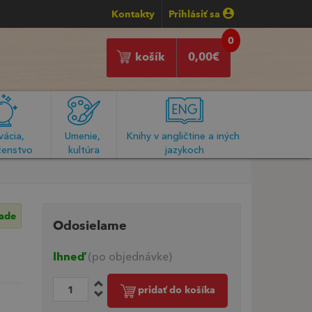
Kontakty
Prihlásiť sa
0
košík
0,00
€
ácia, 
Umenie, 
Knihy v angličtine a iných 
enstvo
kultúra
jazykoch
lade
Odosielame
Ihneď
(po objednávke)
pridať do košíka