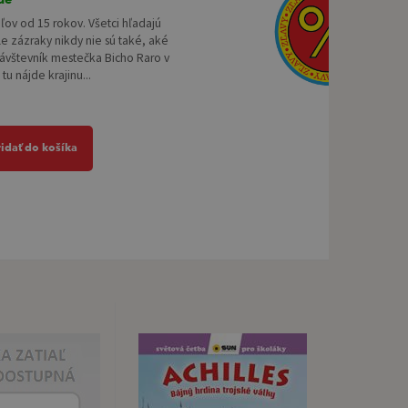
eľov od 15 rokov. Všetci hľadajú
le zázraky nikdy nie sú také, aké
Návštevník mestečka Bicho Raro v
tu nájde krajinu...
ridať do košíka