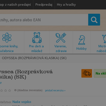
op z našich predajní
Predpredaj
Hry a hračky
orné knihy, 
Pre deti a 
Varenie, 
Motiv
  Hobby  
učebnice
mládež
zdravie
nábož
ODYSSEA (ROZPRÁVKOVÁ KLASIKA) (SK)
ssea (Rozprávková
Na sk
sika) (SK)
r
0
(
žiadna recenzia
)
pridať recenziu »
teľstvo:
Naše vojsko