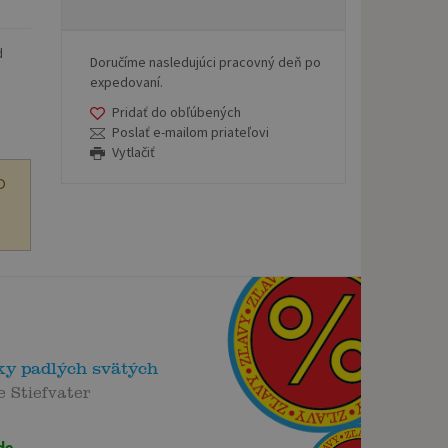
d
Doručíme nasledujúci pracovný deň po
expedovaní.
Pridať do obľúbených
Poslať e-mailom priateľovi
Vytlačiť
O
ky padlých svätých
 Stiefvater
de