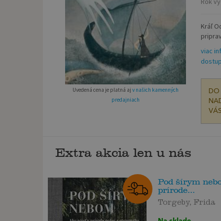
Rok vy
Kráľ O
pripra
viac in
dostup
Uvedená cena je platná aj
v našich kamenných
DO 
predajniach
NAD
VÁS
Extra akcia len u nás
Pod šírym neb
prírode...
Torgeby, Frida
Na sklade