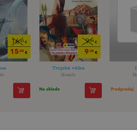
16
9
,63
,84
€
€
15
9
,80
,35
€
€
sea
Trojská válka
I
ér
Homér
H
Na sklade
Predpredaj