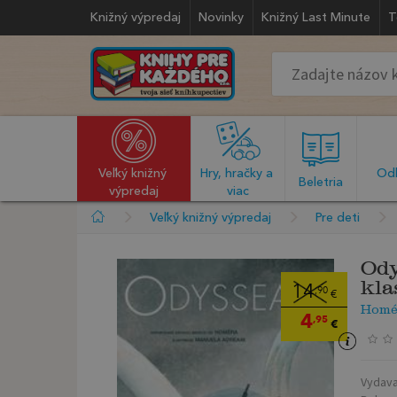
Knižný výpredaj
Novinky
Knižný Last Minute
T
Veľký knižný 
Hry, hračky a 
Odb
  Beletria  
výpredaj
viac
Veľký knižný výpredaj
Pre deti
Ody
kla
14
,90
€
Homé
4
,95
€
Vydava