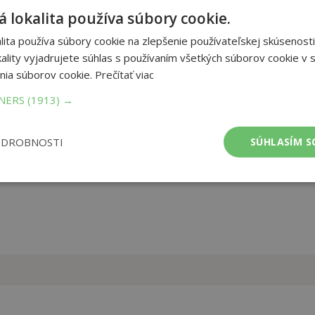
 lokalita používa súbory cookie.
etuší ale, akú plavbu mu osud pripraví...Desať rokov blúdi po
nečne vráti na rodný ostrov Ithaka. Slávny príbeh o kráľovi
ita používa súbory cookie na zlepšenie používateľskej skúsenosti
ani a približujú ho tak mladým čitateľom.
ality vyjadrujete súhlas s používaním všetkých súborov cookie v s
nia súborov cookie.
Prečítať viac
et strán:
80
TNERS
(1913) →
ba:
Knihy viazané
mer:
290x362 mm
tnosť:
1182 g
ODROBNOSTI
SÚHLASÍM S