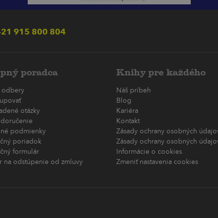
21 915 800 804
pný poradca
Knihy pre každého
 odbery
Náš príbeh
upovať
Blog
ladené otázky
Kariéra
 doručenie
Kontakt
né podmienky
Zásady ochrany osobných údajov
čný poriadok
Zásady ochrany osobných údajov
čný formulár
Informácie o cookies
r na odstúpenie od zmluvy
Zmeniť nastavenia cookies