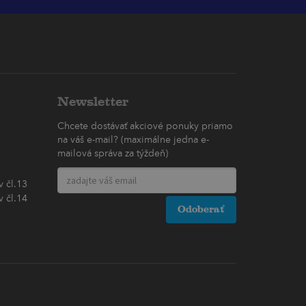
Newsletter
Chcete dostávať akciové ponuky priamo
na váš e-mail? (maximálne jedna e-
mailová správa za týždeň)
 čl.13
 čl.14
Odoberať