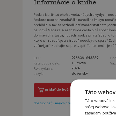
Informácie o knihe
Paula a Martin sú oheň a voda, nádych a výdych, noc a
čoskoro nato sa zosobášili a narodil sa im syn Tomášk
prehĺbila. A tak sa rozhodli dať manželstvu ešte jedn
osudová Madeira. A že to bude cesta plná spoznávani
dojímavých situácií, nových lások a priateľstiev, o t
ktoré ich rozdeľuje a zároveň neodbytne spája? Zach
večnej jari? Nechajte sa prekvapiť. Tento román je s
EAN :
Poč
9788081643569
Katalógové číslo:
Väz
1398254
Rok vydania:
2024
Jazyk:
slovenský
pridať do košíka
Táto webová
Táto webová lokal
dostupnosť v našich predajniach
našej webovej lok
zásadami používa