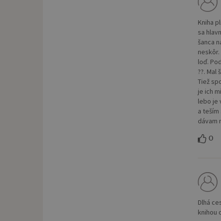
Kniha p
sa hlavn
šanca n
neskôr.
loď. Po
??. Mal 
Tiež sp
je ich 
lebo je
a teším
dávam n
0
Dlhá ce
knihou o