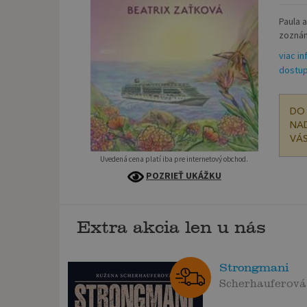
Paula 
zoznám
viac in
dostup
DO 
NAD
VÁS
Uvedená cena platí iba pre internetový obchod.
POZRIEŤ UKÁŽKU
Extra akcia len u nás
Strongmani
Scherhauferov