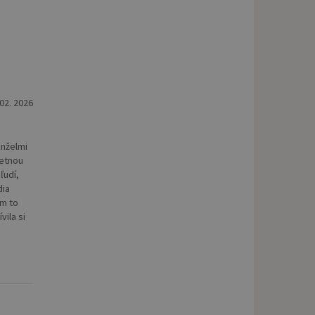
 02. 2026
anželmi
letnou
ľudí,
dia
im to
vila si