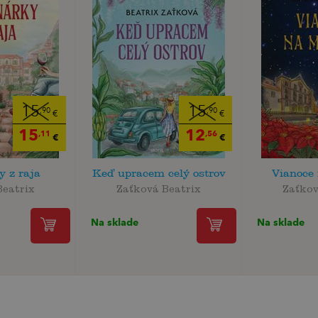
15
15
,90
,90
€
€
15
12
,11
,56
€
€
y z raja
Keď upracem celý ostrov
Vianoce
Beatrix
Zaťková Beatrix
Zaťkov
Na sklade
Na sklade