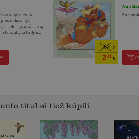
Na skla
 vo svojej desiatej
Rozprávka
 prostredia silných
jú nielen fyzické, ale aj
o tela, aby sa tvrdým...
6
,61
€
2
,95
ka
p
€
ento titul si tiež kúpili