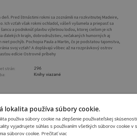
 deň. Pred štrnástimi rokmi sa zoznámili na rozkvitnutej Madeire,
o. Ich vzťah však rokmi ochladol, vášeň vyšumela a priepasť sa
u šancu a podniknúť plavbu výletnou loďou, ktorej cieľom je ich
a ďalekých krajín, dobrodružstiev, nečakaných humorných aj
om niet pochýb. Pochopia Paula a Martin, čo je podstatou tajomstva,
ránia svoj vzťah? A doplávajú vôbec až na rozprávkový ostrov
účasťou edície Ostrovné príbehy
et strán:
296
ba:
Knihy viazané
 lokalita používa súbory cookie.
ita používa súbory cookie na zlepšenie používateľskej skúsenosti
ality vyjadrujete súhlas s používaním všetkých súborov cookie v s
nia súborov cookie.
Prečítať viac