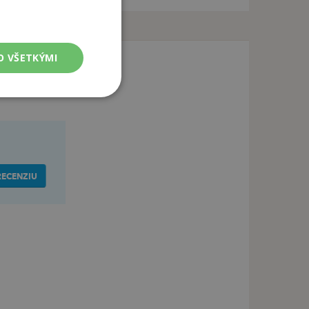
O VŠETKÝMI
RECENZIU