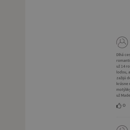
Dlhá ce
romanti
už 14 r
loďou, a
zažijú 
krásne 
motýlik
už Made
0