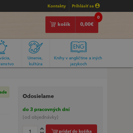
Kontakty
Prihlásiť sa
0
košík
0,00
€
ácia, 
Umenie, 
Knihy v angličtine a iných 
enstvo
kultúra
jazykoch
lade
Odosielame
do 3 pracovných dní
(od objednávky)
pridať do košíka