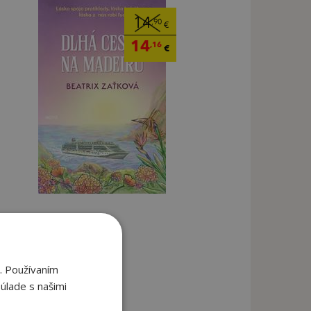
14
,90
€
14
,16
€
. Používaním
úlade s našimi