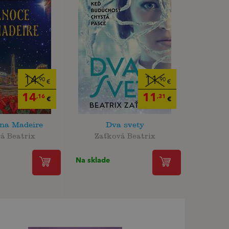
14
11
,90
,90
€
€
14
11
,16
,31
€
€
 na Madeire
Dva svety
á Beatrix
Zaťková Beatrix
Na sklade