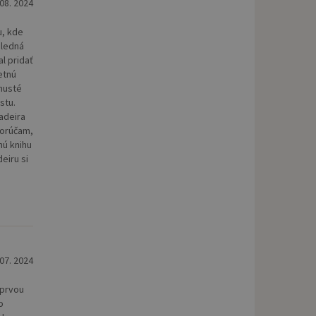
 08. 2024
u, kde
sledná
l pridať
etnú
 husté
stu.
adeira
porúčam,
nú knihu
eiru si
 07. 2024
 prvou
o