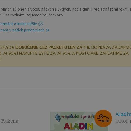
a Martin sú oheň a voda, nádych a výdych, noc a deň. Pred štrnástimi rokmi 
ili na rozkvitnutej Madeire, čoskoro...
formácií o knihe nižšie
nosť v našich predajniach
34,90 €
DORUČENIE CEZ PACKETU LEN ZA 1 €.
DOPRAVA ZADARM
 34,90 €! NAKÚPTE EŠTE ZA 34,90 € A POŠTOVNÉ ZAPLATÍME ZA
!
Aladin
á Ružena
autor