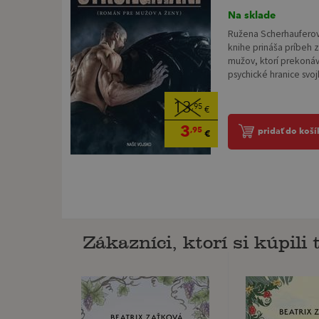
Na sklade
Ružena Scherhauferová
knihe prináša príbeh z
mužov, ktorí prekonáva
psychické hranice svojh
13
,95
€
3
,95
pridať do koší
€
Zákazníci, ktorí si kúpili t