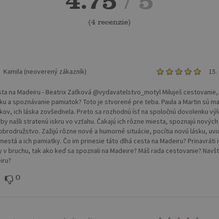
4.75
/ 5
(
4 recenzie
)
Kamila (neoverený zákazník)
15.
sta na Madeiru - Beatrix Zaťková @vydavatelstvo_motyl Miluješ cestovanie,
ku a spoznávanie pamiatok? Toto je stvorené pre teba. Paula a Martin sú m
okov, ich láska zovšednela. Preto sa rozhodnú ísť na spoločnú dovolenku vý
by našli stratenú iskru vo vzťahu. Čakajú ich rôzne miesta, spoznajú nových 
dobrodružstvo. Zažijú rôzne nové a humorné situácie, pocítia novú lásku, uvi
mestá a ich pamiatky. Čo im prinesie táto dlhá cesta na Madeiru? Prinavráti 
y v bruchu, tak ako keď sa spoznali na Madeire? Máš rada cestovanie? Navští
iru?
0