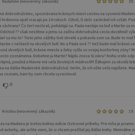
Nadamne (neoverený zákazník)
29.
lná dobrodružstiev, spoznávania krásnych miest cestou na vysnenú Madeir
í hrdinovia opäť vracajú po 14 rokoch. Oživiť, či skôr zachrániť ich vzťah. Po
a záchranu? Čo čert nechcel, pohádajú sa. Paula nastúpi na loď a Martin sa ma
 Odchod ?? však nestihne a jemu sa začína dobrodružná cesta dostihnúť výl
darí sa mu to? Tieto jeho zážitky boli skvelé a pobavila som sa. Bude to mať
štastie v neštastí na skvelých ľudí. No a Paula sivá ?? tiež bude mať krásnú ce
ozná skvelých ľudí, krásne miesta a žeby vyšla zo svojej konfortnej zóny? M
miesto zoznámenia. Dobehne ju Martin? Nájdu znova tú iskru? Knihu vrelo od
 vtipná, poučná a hlavne má veľa životných múdrostí!!! Ďákujem za skvelú let
 sa na ďalšie Madeirské dobrodružstvá. Verím, že ich ešte veľa napíšete. Mad
a zoznam, kam by som chcela vycestovať.
0
Kristína (neoverený zákazník)
19.
sta na Madeiru je treťou knihou edície Ostrovné príbehy. Pre mňa je priamo
d autorky, ale určite viem, že si chcem prečítať jej ďalšie knihy. Minimálne z