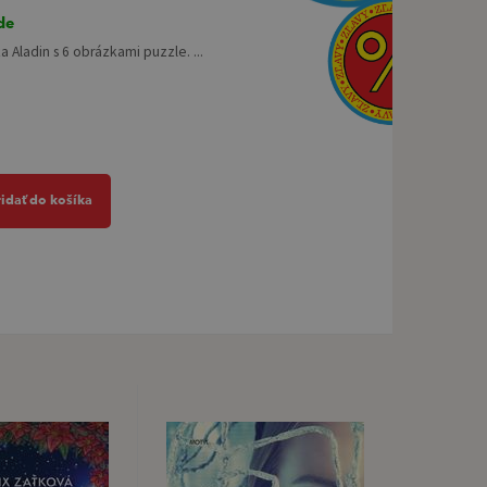
de
 Aladin s 6 obrázkami puzzle. ...
ridať do košíka