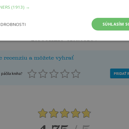
TNERS
(1913) →
ODROBNOSTI
SÚHLASÍM S
Recenzie čitateľov
e recenziu a môžete vyhrať
páčila kniha?
PRIDAŤ 