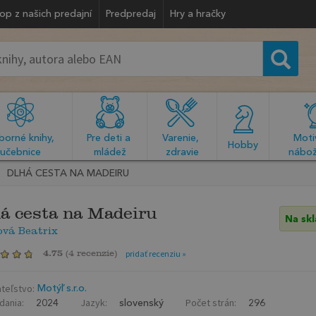
op z našich predajní
Predpredaj
Hry a hračky
orné knihy, 
Pre deti a 
Varenie, 
Motiv
  Hobby  
učebnice
mládež
zdravie
nábož
DLHÁ CESTA NA MADEIRU
á cesta na Madeiru
Na sk
vá Beatrix
4.75
(
4 recenzie
)
pridať recenziu »
teľstvo:
Motýľ s.r.o.
dania:
Jazyk:
Počet strán:
2024
slovenský
296