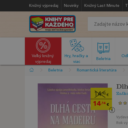
Knižný výpredaj
Novinky
Knižný Last Minute
T
Veľký knižný 
Hry, hračky a 
Odb
  Beletria  
výpredaj
viac
Beletria
Romantická literatúra
Dlh
Zaťko
14
,90
€
14
,16
€
Vydava
Rok vy