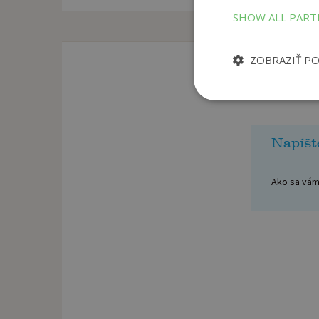
SHOW ALL PAR
ZOBRAZIŤ P
Napíšt
Ako sa vám 