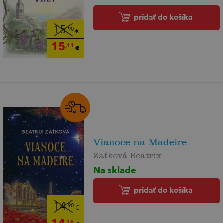
pridať do košíka
15
,90
€
15
,11
€
Vianoce na Madeire
Zaťková Beatrix
Na sklade
pridať do košíka
14
,90
€
14
,16