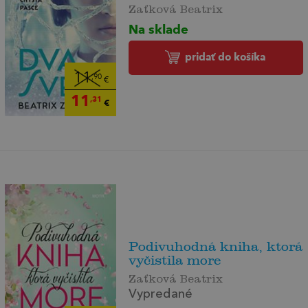
Zaťková Beatrix
Na sklade
pridať do košíka
11
,90
€
11
,31
€
Podivuhodná kniha, ktorá
vyčistila more
Zaťková Beatrix
Vypredané