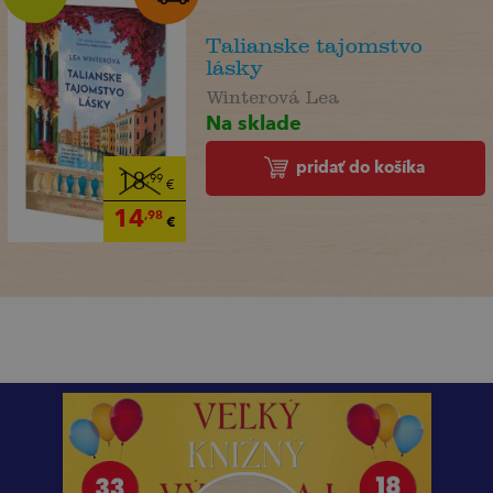
Talianske tajomstvo
lásky
Winterová Lea
Na sklade
pridať do košíka
18
,99
€
14
,98
€