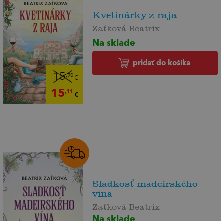
Kvetinárky z raja
Zaťková Beatrix
Na sklade
pridať do košíka
15
,90
€
15
,11
€
Sladkosť madeirského
vína
Zaťková Beatrix
Na sklade