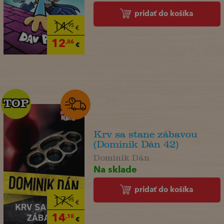
pridať do košíka
14
,95
€
12
,86
€
TOP
TOP
Krv sa stane zábavou
(Dominik Dán 42)
Dominik Dán
Na sklade
pridať do košíka
17
,95
€
14
,18
€