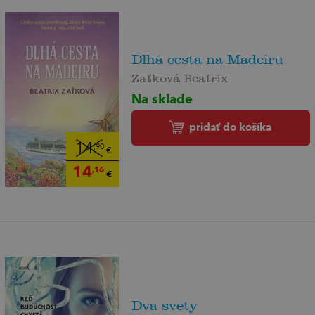
Dlhá cesta na Madeiru
Zaťková Beatrix
Na sklade
pridať do košíka
14
,90
€
14
,16
€
Dva svety