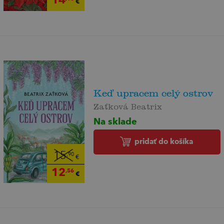
€
Keď upracem celý ostrov
Zaťková Beatrix
Na sklade
pridať do košíka
15
,90
€
12
,56
€