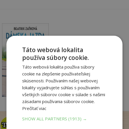
Táto webová lokalita
Dámska jazda na dno
duše
používa súbory cookie.
Zaťková Beatrix
Táto webová lokalita používa súbory
Vypredané
cookie na zlepšenie používateľskej
skúsenosti. Používaním našej webovej
9
,90
€
lokality vyjadrujete súhlas s používaním
9
,41
€
všetkých súborov cookie v súlade s našimi
zásadami používania súborov cookie.
Prečítať viac
SHOW ALL PARTNERS
(1913) →
TOP
TOP