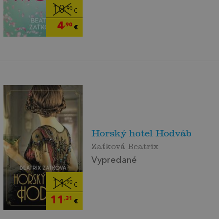
10
,90
€
4
,90
€
Horský hotel Hodváb
Zaťková Beatrix
Vypredané
11
,90
€
11
,31
€