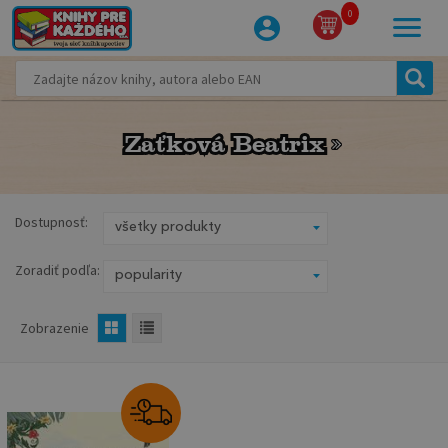
0
Zaťková Beatrix
Zaťková Beatrix
Dostupnosť:
Zoradiť podľa:
Zobrazenie