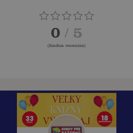
0
/ 5
(
žiadna recenzia
)