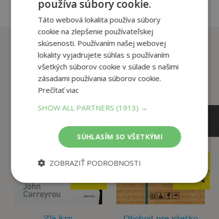
používa súbory cookie.
Táto webová lokalita používa súbory
cookie na zlepšenie používateľskej
Zákazníci, ktorí si kúpili
skúsenosti. Používaním našej webovej
tento titul si tiež kúpili
lokality vyjadrujete súhlas s používaním
všetkých súborov cookie v súlade s našimi
zásadami používania súborov cookie.
Prečítať viac
SHOW ALL PARTNERS
(1913) →
SÚHLASÍM SO VŠETKÝMI
14
ZOBRAZIŤ PODROBNOSTI
16
,99
,90
€
€
3
7
,95
,95
€
€
Zlá krv
Obchod pre všetko