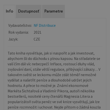
Info
Dostupnosť
Parametre
Vydavateľstvo:
NF Distribuce
Rok vydania:
2021
Jazyk:
CZE
Tato kniha vysvětluje, jak si naspořit a jak investovat,
abychom šli do důchodu s plnou kapsou. Na střadatele se
valí čím dál víc nebezpečí: Inflace, rostoucí dluhy vlád,
zvyšování daní, stále větší regulace, přibývající zákazy… V
takovém světě se leckomu může zdát téměř nemožné
vydělat a našetřit peníze a dlouhodobě udržet jejich
hodnotu. A přece to možné je. Známí ekonomové
Markéta Šichtařová a Vladimír Pikora, autoři několika
bestsellerů, nositelé ceny čtenářů Magnesia Litera a
popularizátoři světa peněz ve své knize vysvětlují, jak lze
peníze rozmnožit i uchovat. Nejde přitom o žádná kouzla