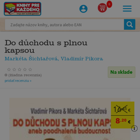
0
Do důchodu s plnou
kapsou
Markéta Šichtařová, Vladimír Pikora
Na sklade
0
(
žiadna recenzia
)
pridať recenziu »
16
,45
€
8
,20
€