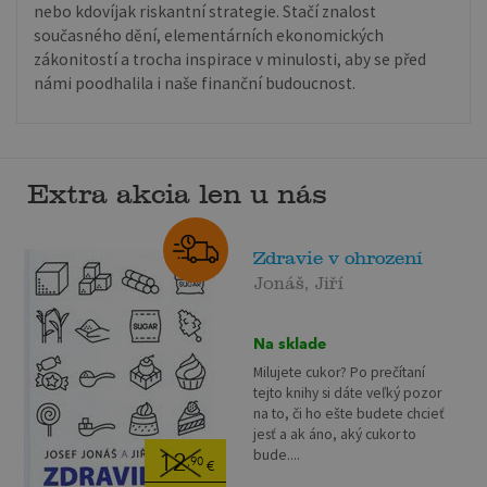
nebo kdovíjak riskantní strategie. Stačí znalost
současného dění, elementárních ekonomických
zákonitostí a trocha inspirace v minulosti, aby se před
námi poodhalila i naše finanční budoucnost.
Extra akcia len u nás
Zdravie v ohrození
Jonáš, Jiří
Na sklade
Milujete cukor? Po prečítaní
tejto knihy si dáte veľký pozor
na to, či ho ešte budete chcieť
jesť a ak áno, aký cukor to
bude....
12
,90
€