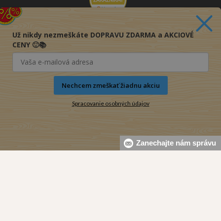
Už nikdy nezmeškáte DOPRAVU ZDARMA a AKCIOVÉ
CENY 🙂📚
Nechcem zmeškať žiadnu akciu
Spracovanie osobných údajov
Zanechajte nám správu
© 2016-2026 KNIHY PRE KAŽDÉHO s.r.o.