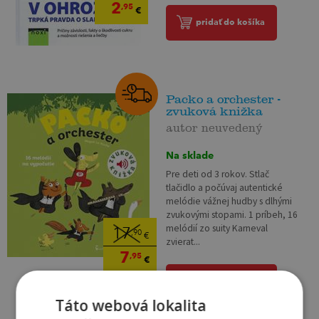
2
,95
€
pridať do košíka
Packo a orchester -
zvuková knižka
autor neuvedený
Na sklade
Pre deti od 3 rokov. Stlač
tlačidlo a počúvaj autentické
melódie vážnej hudby s dlhými
zvukovými stopami. 1 príbeh, 16
melódií zo suity Karneval
17
,90
€
zvierat...
7
,95
€
pridať do košíka
Táto webová lokalita