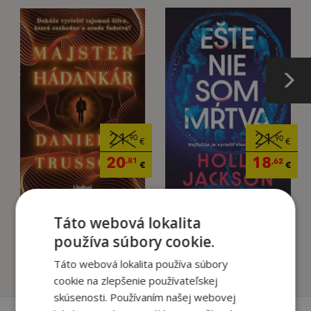
21
21
,90
,90
€
€
20
18
,81
,62
€
€
Majster hádankár
Ešte nie som mŕtva
Táto webová lokalita
Danielle Trussoni
Holly Jackson
používa súbory cookie.
Táto webová lokalita používa súbory
Na sklade
Na sklade
cookie na zlepšenie používateľskej
skúsenosti. Používaním našej webovej