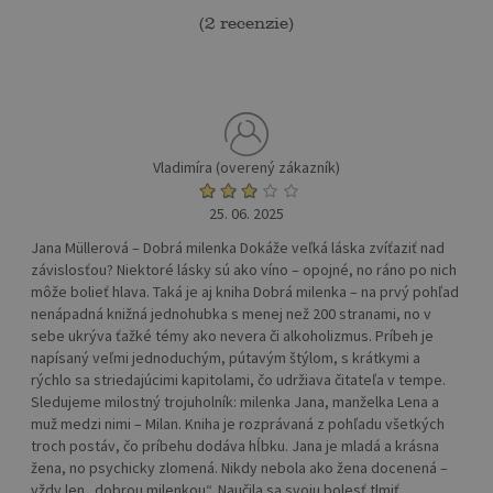
(
2 recenzie
)
Vladimíra (overený zákazník)
25. 06. 2025
Jana Müllerová – Dobrá milenka Dokáže veľká láska zvíťaziť nad
závislosťou? Niektoré lásky sú ako víno – opojné, no ráno po nich
môže bolieť hlava. Taká je aj kniha Dobrá milenka – na prvý pohľad
nenápadná knižná jednohubka s menej než 200 stranami, no v
sebe ukrýva ťažké témy ako nevera či alkoholizmus. Príbeh je
napísaný veľmi jednoduchým, pútavým štýlom, s krátkymi a
rýchlo sa striedajúcimi kapitolami, čo udržiava čitateľa v tempe.
Sledujeme milostný trojuholník: milenka Jana, manželka Lena a
muž medzi nimi – Milan. Kniha je rozprávaná z pohľadu všetkých
troch postáv, čo príbehu dodáva hĺbku. Jana je mladá a krásna
žena, no psychicky zlomená. Nikdy nebola ako žena docenená –
vždy len „dobrou milenkou“. Naučila sa svoju bolesť tlmiť