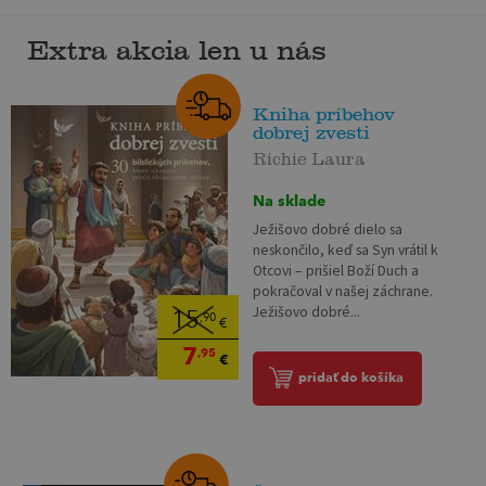
Extra akcia len u nás
Kniha príbehov
dobrej zvesti
Richie Laura
Na sklade
Ježišovo dobré dielo sa
neskončilo, keď sa Syn vrátil k
Otcovi – prišiel Boží Duch a
pokračoval v našej záchrane.
Ježišovo dobré...
15
,90
€
7
,95
€
pridať do košíka