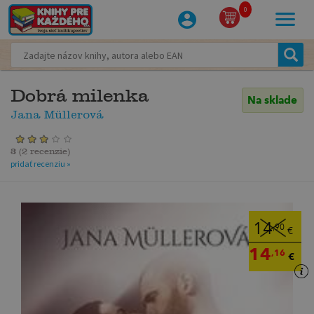
0
Dobrá milenka
Na sklade
Jana Müllerová
3
(
2 recenzie
)
pridať recenziu »
14
,90
€
14
,16
€