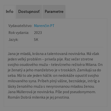
Info
Dostupnosť
Parametre
Vydavateľstvo:
Marenčin PT
Rok vydania:
2023
Jazyk:
SK
Jana je mladá, krásna a talentovaná novinárka. Má však
jeden veľký problém – priveľa pije. Raz večer stretne
svojho osudového muža – televízneho režiséra Milana. On
je ženatý a jeho manželstvo je v troskách. Zamilujú sa do
seba. Má to ale jeden háčik: on nedokáže opustiť svojho
milovaného syna. Príbeh plný vášne, beznádeje, intríg a
lásky ženatého muža s nevyrovnanou mladou ženou.
Jana Müllerová je novinárka. Píše pod pseudonymom.
Román Dobrá milenka je jej prvotina.