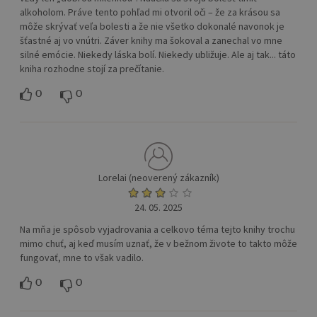
alkoholom. Práve tento pohľad mi otvoril oči – že za krásou sa
môže skrývať veľa bolesti a že nie všetko dokonalé navonok je
šťastné aj vo vnútri. Záver knihy ma šokoval a zanechal vo mne
silné emócie. Niekedy láska bolí. Niekedy ubližuje. Ale aj tak... táto
kniha rozhodne stojí za prečítanie.
0
0
Lorelai (neoverený zákazník)
24. 05. 2025
Na mňa je spôsob vyjadrovania a celkovo téma tejto knihy trochu
mimo chuť, aj keď musím uznať, že v bežnom živote to takto môže
fungovať, mne to však vadilo.
0
0