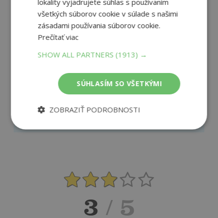
lokality vyjadrujete súhlas s používaním
všetkých súborov cookie v súlade s našimi
Recenzie čitateľov
zásadami používania súborov cookie.
Prečítať viac
SHOW ALL PARTNERS
(1913) →
Napíšte recenziu a môžete vyhrať
Ako sa vám páčila kniha?
SÚHLASÍM SO VŠETKÝMI
ZOBRAZIŤ PODROBNOSTI
PRIDAŤ RECENZIU
3
/ 5