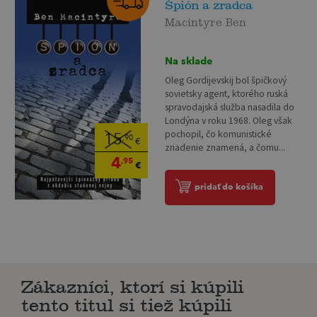
Špión a zradca
Macintyre Ben
Na sklade
Oleg Gordijevskij bol špičkový
sovietsky agent, ktorého ruská
spravodajská služba nasadila do
Londýna v roku 1968. Oleg však
pochopil, čo komunistické
15
,90
€
zriadenie znamená, a čomu...
4
,95
€
pridať do košíka
Zákazníci, ktorí si kúpili
tento titul si tiež kúpili