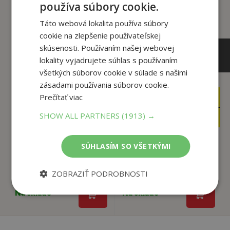
používa súbory cookie.
Táto webová lokalita používa súbory
cookie na zlepšenie používateľskej
skúsenosti. Používaním našej webovej
lokality vyjadrujete súhlas s používaním
všetkých súborov cookie v súlade s našimi
zásadami používania súborov cookie.
Prečítať viac
12
13
,90
,00
€
€
2
12
SHOW ALL PARTNERS
(1913) →
,95
,35
€
€
SÚHLASÍM SO VŠETKÝMI
Stena
Asvabaždénie
Márius Kopcsay
Márius Kopcsay
ZOBRAZIŤ PODROBNOSTI
Na sklade
Na sklade