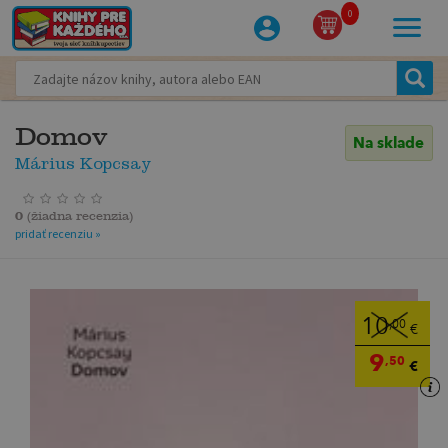
0
Domov
Na sklade
Márius Kopcsay
0
(
žiadna recenzia
)
pridať recenziu »
10
,00
€
9
,50
€