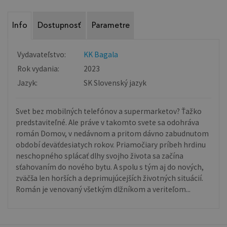
Info
Dostupnosť
Parametre
Vydavateľstvo:
KK Bagala
Rok vydania:
2023
Jazyk:
SK Slovenský jazyk
Svet bez mobilných telefónov a supermarketov? Ťažko
predstaviteľné. Ale práve v takomto svete sa odohráva
román Domov, v nedávnom a pritom dávno zabudnutom
období deväťdesiatych rokov. Priamočiary príbeh hrdinu
neschopného splácať dlhy svojho života sa začína
sťahovaním do nového bytu. A spolu s tým aj do nových,
zväčša len horších a deprimujúcejších životných situácií.
Román je venovaný všetkým dlžníkom a veriteľom...