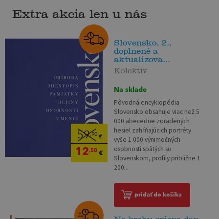
Extra akcia len u nás
Slovensko, 2.,
doplnené a
aktualizova...
Kolektív
Na sklade
Pôvodná encyklopédia
Slovensko obsahuje viac než 5
000 abecedne zoradených
hesiel zahŕňajúcich portréty
59
,90
€
vyše 1 000 výnimočných
12
osobností spätých so
,50
€
Slovenskom, profily približne 1
200...
pridať do košíka