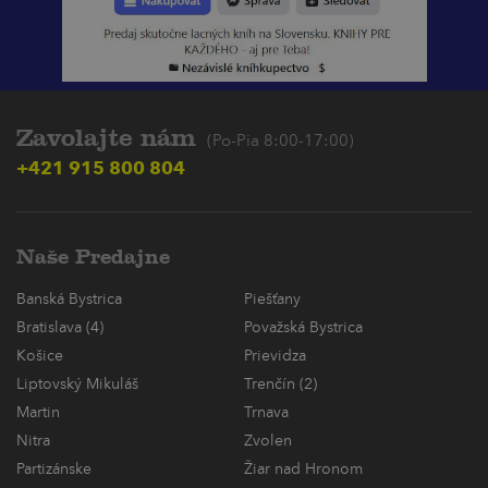
Zavolajte nám
(Po-Pia 8:00-17:00)
+421 915 800 804
Naše Predajne
Banská Bystrica
Piešťany
Bratislava (4)
Považská Bystrica
Košice
Prievidza
Liptovský Mikuláš
Trenčín (2)
Martin
Trnava
Nitra
Zvolen
Partizánske
Žiar nad Hronom