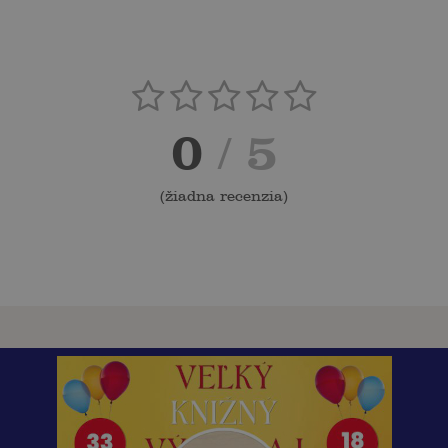
0
/ 5
(
žiadna recenzia
)