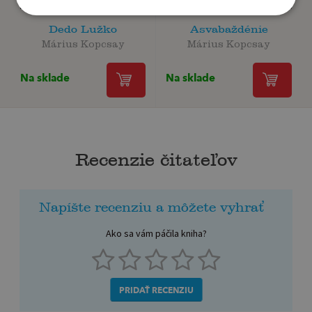
Dedo Lužko
Asvabaždénie
Márius Kopcsay
Márius Kopcsay
Na sklade
Na sklade
Recenzie čitateľov
Napíšte recenziu a môžete vyhrať
Ako sa vám páčila kniha?
PRIDAŤ RECENZIU