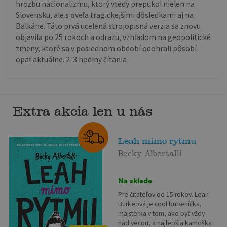
hrozbu nacionalizmu, ktorý vtedy prepukol nielen na
Slovensku, ale s oveľa tragickejšími dôsledkami aj na
Balkáne. Táto prvá ucelená strojopisná verzia sa znovu
objavila po 25 rokoch a odrazu, vzhľadom na geopolitické
zmeny, ktoré sa v poslednom období odohrali pôsobí
opäť aktuálne. 2-3 hodiny čítania
Extra akcia len u nás
Leah mimo rytmu
Becky Albertalli
Na sklade
Pre čitateľov od 15 rokov. Leah
Burkeová je cool bubeníčka,
majsterka v tom, ako byť vždy
nad vecou, a najlepšia kamoška