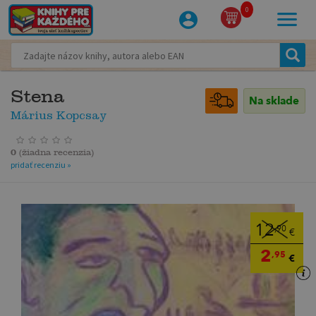
0
Stena
Na sklade
Márius Kopcsay
0
(
žiadna recenzia
)
pridať recenziu »
12
,90
€
2
,95
€