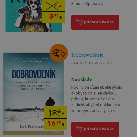
Simona Spiera z...
11
,95
€
3
,95
€
pridať do košíka
Dobrovoľník
Jack Fairweather
Na sklade
Hodiny pri čítaní ubehli rýchlo,
akoby to bola len chvíľa ...
príbeh, ktorý si už dávno
zaslúžil, aby bol dôkladne a
verne vyrozprávaný, čo sa...
17
,90
€
16
,83
€
pridať do košíka