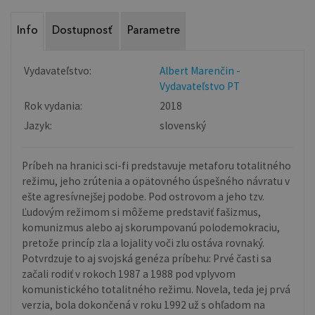
Info
Dostupnosť
Parametre
Vydavateľstvo:
Albert Marenčin -
Vydavateľstvo PT
Rok vydania:
2018
Jazyk:
slovenský
Príbeh na hranici sci-fi predstavuje metaforu totalitného
režimu, jeho zrútenia a opätovného úspešného návratu v
ešte agresívnejšej podobe. Pod ostrovom a jeho tzv.
Ľudovým režimom si môžeme predstaviť fašizmus,
komunizmus alebo aj skorumpovanú polodemokraciu,
pretože princíp zla a lojality voči zlu ostáva rovnaký.
Potvrdzuje to aj svojská genéza príbehu: Prvé časti sa
začali rodiť v rokoch 1987 a 1988 pod vplyvom
komunistického totalitného režimu. Novela, teda jej prvá
verzia, bola dokončená v roku 1992 už s ohľadom na