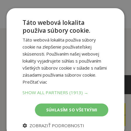
Táto webová lokalita
používa súbory cookie.
Zákazníci, ktorí si kúpili
Táto webová lokalita používa súbory
tento titul si tiež kúpili
cookie na zlepšenie používateľskej
skúsenosti. Používaním našej webovej
lokality vyjadrujete súhlas s používaním
všetkých súborov cookie v súlade s našimi
zásadami používania súborov cookie.
Prečítať viac
SHOW ALL PARTNERS
(1913) →
15
13
SÚHLASÍM SO VŠETKÝMI
,00
,00
€
€
14
12
,25
,35
€
€
ZOBRAZIŤ PODROBNOSTI