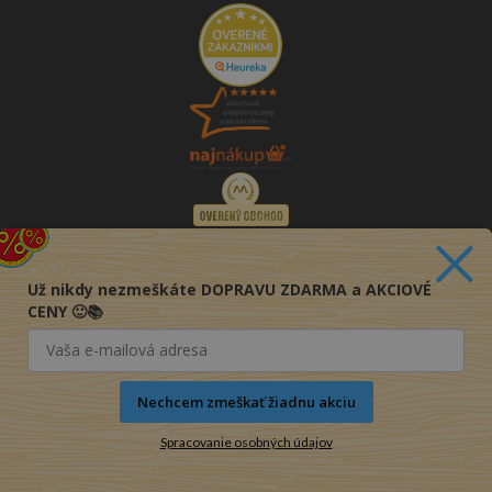
Už nikdy nezmeškáte DOPRAVU ZDARMA a AKCIOVÉ
CENY 🙂📚
Nechcem zmeškať žiadnu akciu
Spracovanie osobných údajov
© 2016-2026 KNIHY PRE KAŽDÉHO s.r.o.