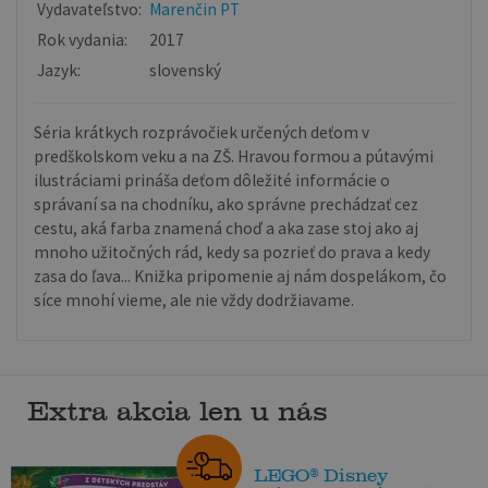
Vydavateľstvo:
Marenčin PT
Rok vydania:
2017
Jazyk:
slovenský
Séria krátkych rozprávočiek určených deťom v
predškolskom veku a na ZŠ. Hravou formou a pútavými
ilustráciami prináša deťom dôležité informácie o
správaní sa na chodníku, ako správne prechádzať cez
cestu, aká farba znamená choď a aka zase stoj ako aj
mnoho užitočných rád, kedy sa pozrieť do prava a kedy
zasa do ľava... Knižka pripomenie aj nám dospelákom, čo
síce mnohí vieme, ale nie vždy dodržiavame.
Extra akcia len u nás
LEGO® Disney