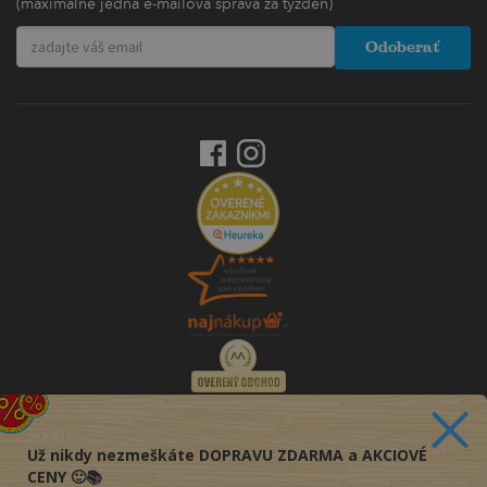
(maximálne jedna e-mailová správa za týždeň)
Odoberať
Už nikdy nezmeškáte DOPRAVU ZDARMA a AKCIOVÉ
CENY 🙂📚