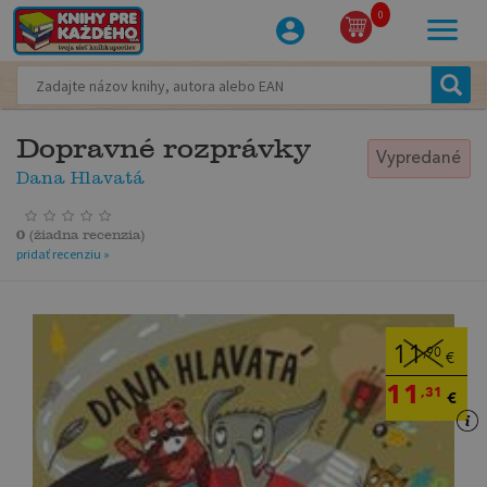
0
Dopravné rozprávky
Vypredané
Dana Hlavatá
0
(
žiadna recenzia
)
pridať recenziu »
11
,90
€
11
,31
€