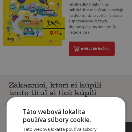
prostriedky V tejto milej
publikácii sa malí čitatelia vydajú
na dobrodružnú cestu hľa-dania
a spoznávania rôznych
15
,90
€
dopravných prostriedkov. Od
9
lietadiel cez...
,95
€
pridať do košíka
Zákazníci, ktorí si kúpili
tento titul si tiež kúpili
Táto webová lokalita
používa súbory cookie.
Táto webová lokalita používa súbory