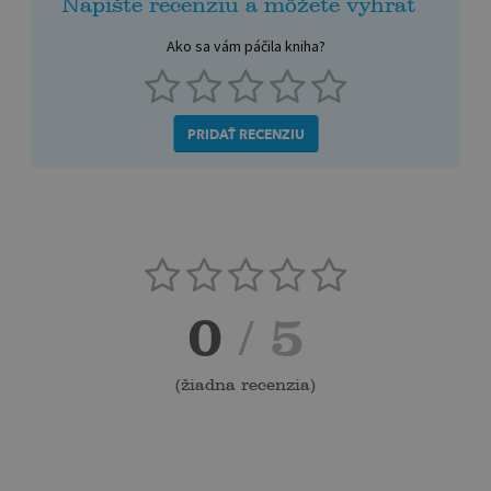
Napíšte recenziu a môžete vyhrať
Ako sa vám páčila kniha?
PRIDAŤ RECENZIU
0
/ 5
(
žiadna recenzia
)