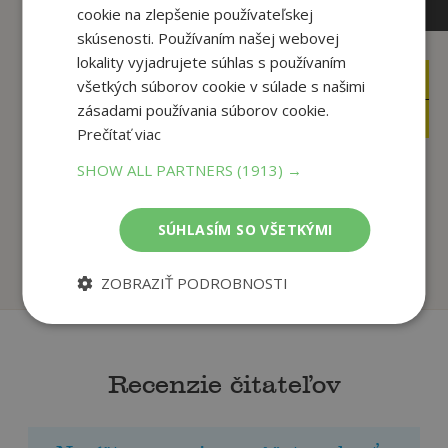
cookie na zlepšenie používateľskej
skúsenosti. Používaním našej webovej
lokality vyjadrujete súhlas s používaním
12
10
všetkých súborov cookie v súlade s našimi
,90
,90
€
€
zásadami používania súborov cookie.
3
1
,95
,99
€
€
Prečítať viac
SHOW ALL PARTNERS
(1913) →
Neblázni miláčik
Stôl pre štyroch
Dana Hlavatá
Dana Hlavatá
SÚHLASÍM SO VŠETKÝMI
Na sklade
Na sklade
ZOBRAZIŤ PODROBNOSTI
Recenzie čitateľov