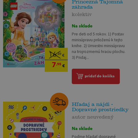
Princezná Tajomná
záhrada
kolektiv
Na sklade
Pre deti od 5 rokov. 1) Postav
minisúpravu priloženú k tejto
knihe. 2) Umiestni minisúpravu
na trojrozmernú hraciu plochu.
16
,49
€
3) Pridaj...
7
,95
€
pridať do košíka
Hľadaj a nájdi -
Dopravné prostriedky
autor neuvedený
Na sklade
Poďme hľadať dopravné