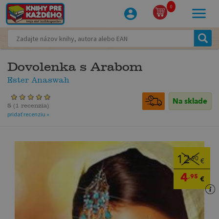
0
Dovolenka s Arabom
Ester Anaswah
Na sklade
5
(
1 recenzia
)
pridať recenziu »
12
,90
€
4
,95
€