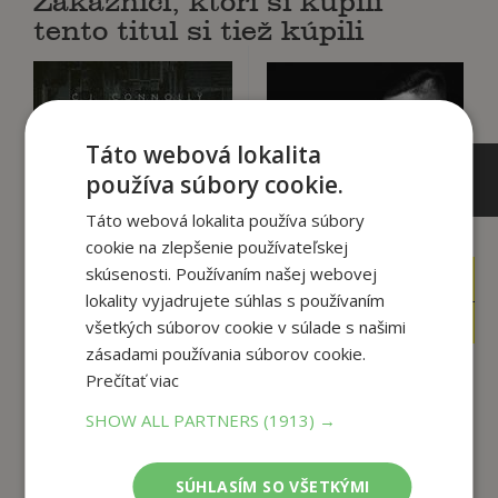
Zákazníci, ktorí si kúpili
tento titul si tiež kúpili
Táto webová lokalita
používa súbory cookie.
Táto webová lokalita používa súbory
cookie na zlepšenie používateľskej
skúsenosti. Používaním našej webovej
17
14
,90
,90
€
€
lokality vyjadrujete súhlas s používaním
5
2
,95
,90
€
€
všetkých súborov cookie v súlade s našimi
zásadami používania súborov cookie.
Prečítať viac
Láska môjho lepšieho
Od nenávisti k láske
SHOW ALL PARTNERS
(1913) →
života
Lopez Angelina M.
Connolly C.J.
SÚHLASÍM SO VŠETKÝMI
Na sklade
Na sklade