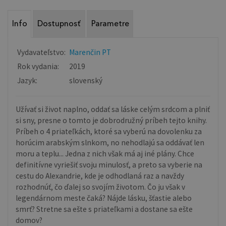
Info
Dostupnosť
Parametre
Vydavateľstvo:
Marenčin PT
Rok vydania:
2019
Jazyk:
slovenský
Užívať si život naplno, oddať sa láske celým srdcom a plniť
si sny, presne o tomto je dobrodružný príbeh tejto knihy.
Príbeh o 4 priateľkách, ktoré sa vyberú na dovolenku za
horúcim arabským slnkom, no nehodlajú sa oddávať len
moru a teplu... Jedna z nich však má aj iné plány. Chce
definitívne vyriešiť svoju minulosť, a preto sa vyberie na
cestu do Alexandrie, kde je odhodlaná raz a navždy
rozhodnúť, čo ďalej so svojím životom. Čo ju však v
legendárnom meste čaká? Nájde lásku, šťastie alebo
smrť? Stretne sa ešte s priateľkami a dostane sa ešte
domov?