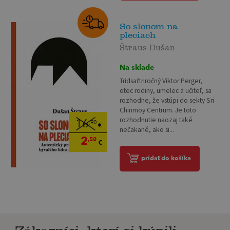
So slonom na
pleciach
Štraus Dušan
Na sklade
Tridsaťtriročný Viktor Perger,
otec rodiny, umelec a učiteľ, sa
rozhodne, že vstúpi do sekty Sri
Chinmoy Centrum. Je toto
rozhodnutie naozaj také
16
,90
€
nečakané, ako si...
2
,50
€
pridať do košíka