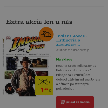
Extra akcia len u nás
Indiana Jones -
Hrdinovia a
zloduchov...
autor neuvedený
Na sklade
Heather Scott: Indiana Jones -
Hrdinovia a zloduchovia *
Pripojte sa k vzrušujúcim
dobrodružstvám Indiana Jonesa
3
,95
€
a pátrajte po stratených
1
pokladoch....
,95
€
pridať do košíka