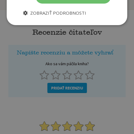
ZOBRAZIŤ PODROBNOSTI
Recenzie čitateľov
Napíšte recenziu a môžete vyhrať
Ako sa vám páčila kniha?
PRIDAŤ RECENZIU