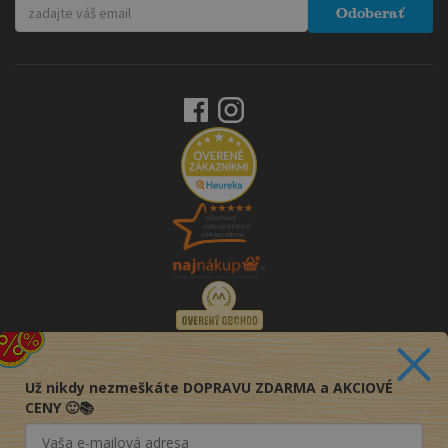
Odoberať
Už nikdy nezmeškáte DOPRAVU ZDARMA a AKCIOVÉ
CENY 🙂📚