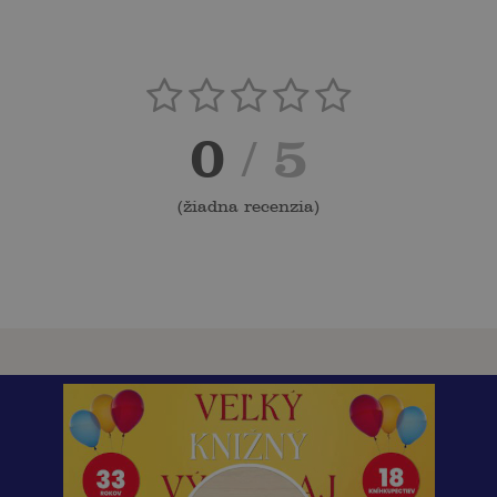
0
/ 5
(
žiadna recenzia
)