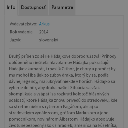
Info
Dostupnosť
Parametre
Vydavateľstvo:
Arkus
Rok vydania:
2014
Jazyk:
slovenský
Druhý príbeh zo série Hádajkove dobrodružstvá! Príhody
obľúbeného riešiteľa hlavolamov Hádajka pokračujú!
Hádajkov kamarát, trpaslík Ctibor, je chorý a pomôcť by
mu mohol iba liek zo zubov draka, ktorý by sa, podľa
dávnej legendy, mal ukrývať niekde v horách. Hádajko sa
vyberie do hôr, aby draka našiel. Situácia sa však
skomplikuje a vzápätí sa rozkrúti kolotoč bláznivých
udalostí, ktoré Hádajka znovu privedú do stredoveku, kde
sa stretne nielen s rytierom Pagáčom, ale aj so
stredovekým vynálezcom, grófom Markusom a jeho
pomocníkom, novinárom Albertom. Hádajko absolvuje
životunebezpečný skok z hradieb, zmení sa na kúzelníka,