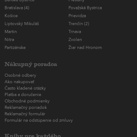
Banská Bystrica
Piešťany
Bratislava (4)
Považská Bystrica
Košice
Prievidza
Liptovský Mikuláš
Trenčín (2)
Martin
Trnava
Nitra
Zvolen
Partizánske
Žiar nad Hronom
Nákupný poradca
Osobné odbery
Ako nakupovať
Často kladené otázky
Platba a doručenie
Obchodné podmienky
Reklamačný poriadok
Reklamačný formulár
Formulár na odstúpenie od zmluvy
Knihy pre každého