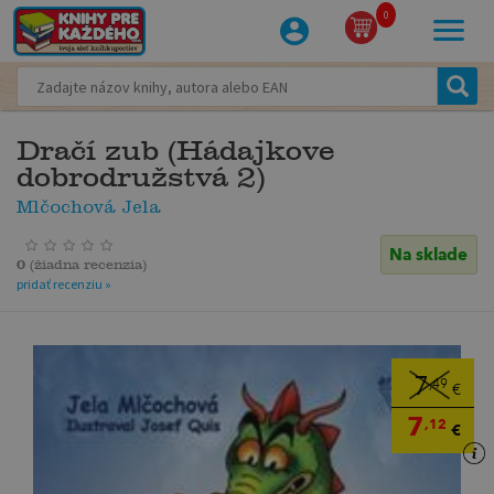
0
Dračí zub (Hádajkove
dobrodružstvá 2)
Mlčochová Jela
Na sklade
0
(
žiadna recenzia
)
pridať recenziu »
7
,49
€
7
,12
€