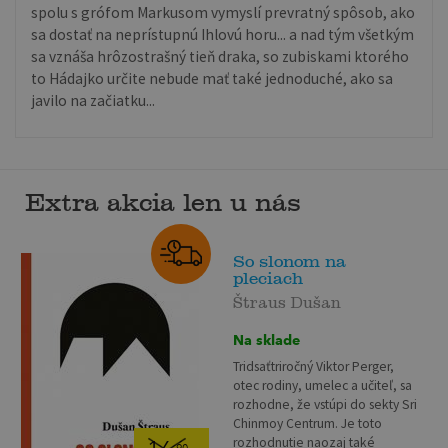
spolu s grófom Markusom vymyslí prevratný spôsob, ako
sa dostať na neprístupnú Ihlovú horu... a nad tým všetkým
sa vznáša hrôzostrašný tieň draka, so zubiskami ktorého
to Hádajko určite nebude mať také jednoduché, ako sa
javilo na začiatku...
Extra akcia len u nás
So slonom na
pleciach
Štraus Dušan
Na sklade
Tridsaťtriročný Viktor Perger,
otec rodiny, umelec a učiteľ, sa
rozhodne, že vstúpi do sekty Sri
Chinmoy Centrum. Je toto
rozhodnutie naozaj také