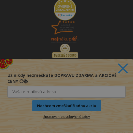
Už nikdy nezmeškáte DOPRAVU ZDARMA a AKCIOVÉ
CENY 🙂📚
Nechcem zmeškať žiadnu akciu
Spracovanie osobných údajov
© 2016-2026 KNIHY PRE KAŽDÉHO s.r.o.