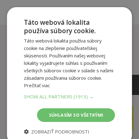
Táto webová lokalita
používa súbory cookie.
Zákazníci, ktorí si kúpili
Táto webová lokalita používa súbory
tento titul si tiež kúpili
cookie na zlepšenie používateľskej
skúsenosti. Používaním našej webovej
lokality vyjadrujete súhlas s používaním
všetkých súborov cookie v súlade s našimi
zásadami používania súborov cookie.
Prečítať viac
SHOW ALL PARTNERS
(1913) →
6
7
,95
,99
SÚHLASÍM SO VŠETKÝMI
€
€
6
7
,60
,59
€
€
ZOBRAZIŤ PODROBNOSTI