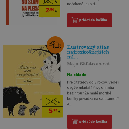
16
,90
€
nečakané, ako si...
2
,50
€
pridať do košíka
Ilustrovaný atlas
najrozkošnejších
ml...
Maja Säfströmová
Na sklade
Pre čitateľov od 8 rokov. Vedeli
ste, že mláďatá ťavy sa rodia
bez hrbu? Že malé morské
koníky privádza na svet samec?
9
,99
€
A...
5
,95
€
pridať do košíka