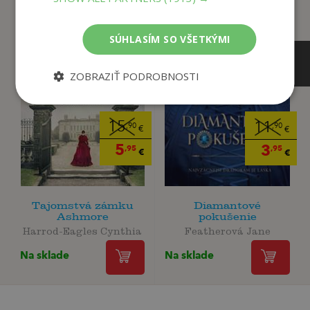
SÚHLASÍM SO VŠETKÝMI
ZOBRAZIŤ PODROBNOSTI
15
11
,90
,90
€
€
5
3
,95
,95
€
€
Tajomstvá zámku
Diamantové
Ashmore
pokušenie
Harrod-Eagles Cynthia
Featherová Jane
Na sklade
Na sklade