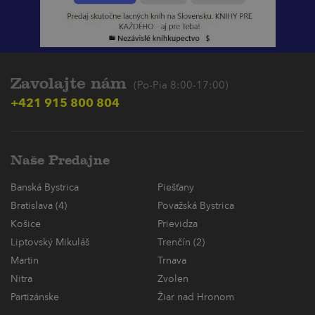
Zavolajte nám
(Po-Pia 8:00-17:00)
+421 915 800 804
Naše Predajne
Banská Bystrica
Piešťany
Bratislava (4)
Považská Bystrica
Košice
Prievidza
Liptovský Mikuláš
Trenčín (2)
Martin
Trnava
Nitra
Zvolen
Partizánske
Žiar nad Hronom