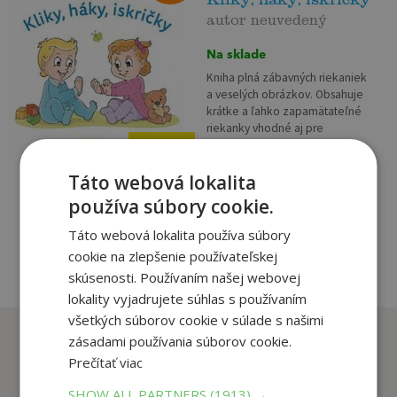
autor neuvedený
Na sklade
Kniha plná zábavných riekaniek
a veselých obrázkov. Obsahuje
krátke a ľahko zapamätateľné
riekanky vhodné aj pre
najmenšie deti. Pomôžu im
5
,99
€
predovšetkým s rozširovaním
5
Táto webová lokalita
slovnej zásoby,...
,81
€
používa súbory cookie.
pridať do košíka
Táto webová lokalita používa súbory
cookie na zlepšenie používateľskej
skúsenosti. Používaním našej webovej
lokality vyjadrujete súhlas s používaním
všetkých súborov cookie v súlade s našimi
Zákazníci, ktorí si kúpili
zásadami používania súborov cookie.
tento titul si tiež kúpili
Prečítať viac
SHOW ALL PARTNERS
(1913) →