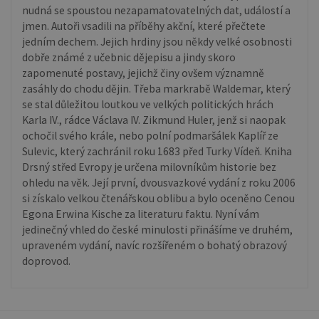
nudná se spoustou nezapamatovatelných dat, událostí a
jmen. Autoři vsadili na příběhy akční, které přečtete
jedním dechem. Jejich hrdiny jsou někdy velké osobnosti
dobře známé z učebnic dějepisu a jindy skoro
zapomenuté postavy, jejichž činy ovšem významně
zasáhly do chodu dějin. Třeba markrabě Waldemar, který
se stal důležitou loutkou ve velkých politických hrách
Karla IV., rádce Václava IV. Zikmund Huler, jenž si naopak
ochočil svého krále, nebo polní podmaršálek Kaplíř ze
Sulevic, který zachránil roku 1683 před Turky Vídeň. Kniha
Drsný střed Evropy je určena milovníkům historie bez
ohledu na věk. Její první, dvousvazkové vydání z roku 2006
si získalo velkou čtenářskou oblibu a bylo oceněno Cenou
Egona Erwina Kische za literaturu faktu. Nyní vám
jedinečný vhled do české minulosti přinášíme ve druhém,
upraveném vydání, navíc rozšířeném o bohatý obrazový
doprovod.