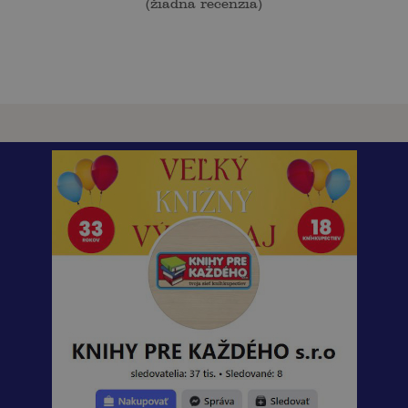
(
žiadna recenzia
)