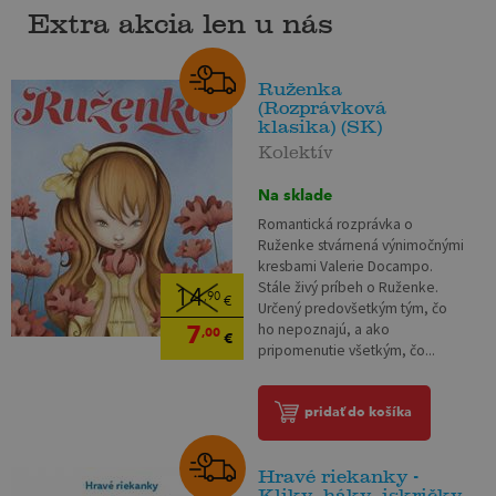
Extra akcia len u nás
Ruženka
(Rozprávková
klasika) (SK)
Kolektív
Na sklade
Romantická rozprávka o
Ruženke stvárnená výnimočnými
kresbami Valerie Docampo.
Stále živý príbeh o Ruženke.
14
,90
€
Určený predovšetkým tým, čo
7
ho nepoznajú, a ako
,00
€
pripomenutie všetkým, čo...
pridať do košíka
Hravé riekanky -
Kliky, háky, iskričky