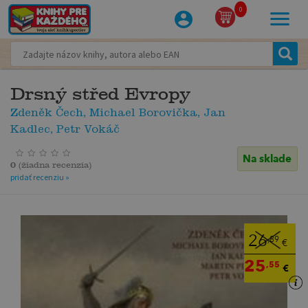
0
Drsný střed Evropy
Zdeněk Čech, Michael Borovička, Jan
Kadlec, Petr Vokáč
Na sklade
0
(
žiadna recenzia
)
pridať recenziu »
26
,89
€
25
,55
€