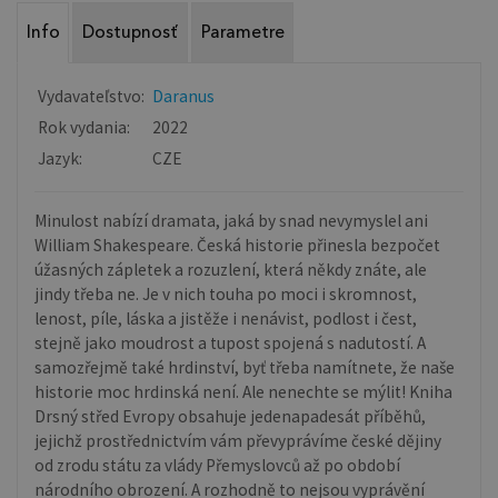
Info
Dostupnosť
Parametre
Vydavateľstvo:
Daranus
Rok vydania:
2022
Jazyk:
CZE
Minulost nabízí dramata, jaká by snad nevymyslel ani
William Shakespeare. Česká historie přinesla bezpočet
úžasných zápletek a rozuzlení, která někdy znáte, ale
jindy třeba ne. Je v nich touha po moci i skromnost,
lenost, píle, láska a jistěže i nenávist, podlost i čest,
stejně jako moudrost a tupost spojená s nadutostí. A
samozřejmě také hrdinství, byť třeba namítnete, že naše
historie moc hrdinská není. Ale nenechte se mýlit! Kniha
Drsný střed Evropy obsahuje jedenapadesát příběhů,
jejichž prostřednictvím vám převyprávíme české dějiny
od zrodu státu za vlády Přemyslovců až po období
národního obrození. A rozhodně to nejsou vyprávění